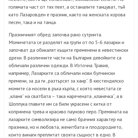
голямата част от тях пеят, а останалите танцуват, тъй
като Лазаровден е празник, както на женската хорова
песен, така и на танца.
Празничният обред започва рано сутринта.
Момичетата се разделят на групи от по 5-6 лазарки и
започват да обикалят къщите пременени в невестински
дрехи. В различните части на България девойките са
обличали различни одежди. В Източна Тракия,
например, Лазарките са обличали нови булчински
премени, за да ги „разтърсят за хаир“. В кюстендилско
момите са носели в ръка кърпа, с която невестата се
„кланя“ на сватбата – така наречената „кланячка“, а в
Шоплука главите им са били украсени с китка от
копринена трева и красиво пауново перо. Премяната на
лазарките символизира не само брачния характер на
празника, но и любовта, женитбата и плодородието,
които винаги преплитат своята същност в едно. В