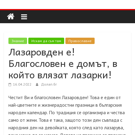
Долап
Skip
to
content
БГ
култура|
Знание
Искам да съм там
Православие
изкуство|
Лазаровден е!
пътешествия|
Благословен е домът, в
мода|
събития|
който влязат лазарки!
кухня|
реклама|
16.04.2022
Долап.бг
минало|
Честит Ви и благословен Лазаровден! Това е един от
най-цветните и жизнерадостни празници в българския
народен календар. По традиция се организира и чества
само от жени. Това е така, защото този ден съвпада с
народния ден на девойката, която след като лазарува,