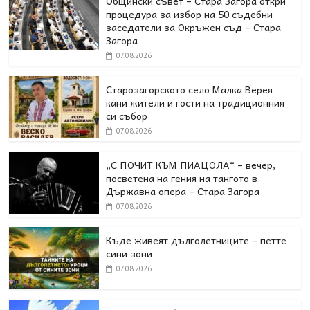
Общински съвет – Стара Загора откри
процедура за избор на 50 съдебни
заседатели за Окръжен съд – Стара
Загора
07.08.2026
Старозагорското село Малка Верея
кани жители и гости на традиционния
си събор
07.08.2026
„С ПОЧИТ КЪМ ПИАЦОЛА“ – вечер,
посветена на гения на тангото в
Държавна опера – Стара Загора
07.08.2026
Къде живеят дълголетниците – петте
сини зони
07.08.2026