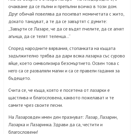
очакване да се пълни и препълни всичко в този дом.
Друг обичай повелява да посипват момичетата с жито,
докато танцуват, а те да се завъртят с думите:
„Завърти се Лазаре, че да се въдят пчелите, да се агнят
агънца, да се телят теленца…“
Според народните вярвания, стопанката на къщата
задължително трябва да дари всяка лазарка със сурово
яйце, което символизира безсмъртието. Освен това с
него са се разваляли магии и са се правели гадания за
бъдещето.
Счита се, че къща, която е посетена от лазарки е
щастлива и благословена, каквото пожелават и те
самите чрез своите песни.
На Лазаровден имен ден празнуват: Лазар, Лазарин,
Лазарка и Лазаринка. Здрави да са, честити и
благословени!