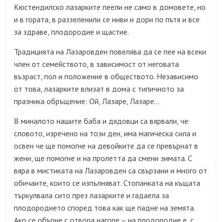
Кюстендилско лазарките пеели не само в домовете, но
и в гората, в раззеленили се ниви и дори по пътя и все
за здраве, плодородие и щастие.
Традицията на Лазаровден повелява да се пее на всеки
член от семейството, в зависимост от неговата
възраст, пол и положение в обществото. Независимо
от това, лазарките влизат в дома с типичното за
празника обръщение: Ой, Лазаре, Лазаре…
В миналото нашите баба и дядовци са вярвали, че
словото, изречено на този ден, има магическа сила и
освен че ще помогне на девойките да се превърнат в
жени, ще помогне и на пролетта да смени зимата. С
вяра в мистиката на Лазаровден са свързани и много от
обичаите, които се изпълняват. Стопанката на къщата
търкулвала сито през лазарките и гадаела за
плодородието според това как ще падне на земята.
Ако се обърне с отвора нагоре – на плодородие е, с