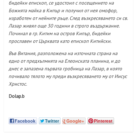
бидейки епископ, се удостоил с посещението на
Божията майка в Кипър и получил от нея омофор,
изработен от нейните ръце. След възкресяването си св.
Лазар живял още 30 години в строго въздържание.
Починал в гр. Китим на остров Кипър, бидейки
прославен от Църквата като епископ Китийски.
Във Витания, разположена на източната страна на
едно от предхълмията на Елеонската планина, и до
днес е запазена първата гробница на Лазар, в която
почивало тялото му преди възкресяването му от Иисус
Христос.
Dolap.b
Facebook
Twitter
Google+
Pinterest