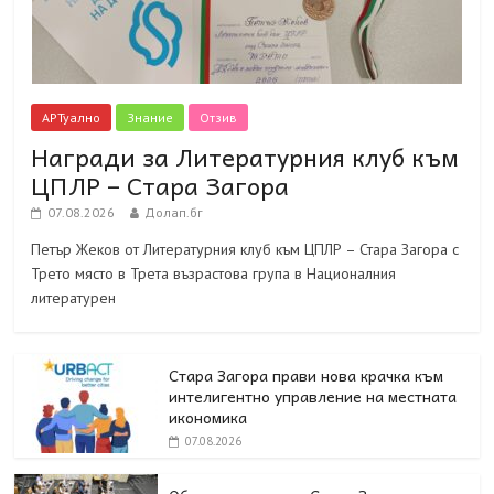
АРТуално
Знание
Отзив
Награди за Литературния клуб към
ЦПЛР – Стара Загора
07.08.2026
Долап.бг
Петър Жеков от Литературния клуб към ЦПЛР – Стара Загора с
Трето място в Трета възрастова група в Националния
литературен
Стара Загора прави нова крачка към
интелигентно управление на местната
икономика
07.08.2026