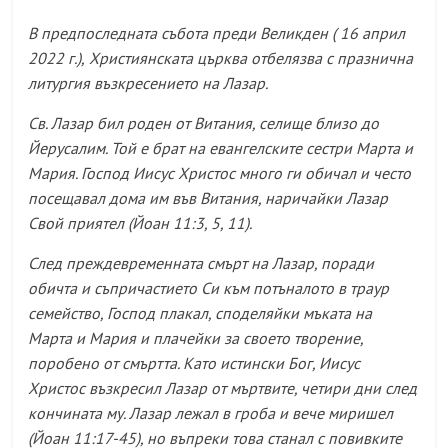
В предпоследната събота преди Великден
( 16
април
2022 г.),
Християнската църква отбелязва с празнична
литургия възкресението на Лазар.
Св. Лазар бил роден от Витания, селище близо до
Йерусалим. Той е брат на евангелските сестри Марта и
Мария. Господ Иисус Христос много ги обичал и често
посещавал дома им във Витания, наричайки Лазар
Свой приятел (Йоан 11:3, 5, 11).
След преждевременната смърт на Лазар, поради
обичта и съпричастието Си към потъналото в траур
семейство, Господ плакал, споделяйки мъката на
Марта и Мария и плачейки за своето творение,
поробено от смъртта. Като истински Бог, Иисус
Христос възкресил Лазар от мъртвите, четири дни след
кончината му. Лазар лежал в гроба и вече миришел
(Йоан 11:17-45), но въпреки това станал с повивките