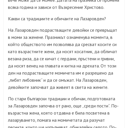
вече може да се момее. Датата на празника се променя
всяка година и зависи от Възкресение Христово.
Какви са традициите и обичаите на Лазаровден?
На Лазаровден подрастващите девойки се превръщат
в моми за женене. Празникът ознаменува момента, в
който обществото им позволява да сресват косите си
като възрастните жени, да носят косатник, да обличат
везана риза, да се кичат с гердани, пръстени и гривни,
да носят венец на главата и китка на дрехата. От този
ден на подрастващите момичета им е разрешено да
„либят либовник“ и да се омъжат. На Лазаровден,
девойките започват да живеят в света на жените.
По стари български традиции и обичаи, подготовката
за Лазаровден започва от рано, още „среди пости“. По-
възрастна жена, която отдавна е била посветена в
лазаруването, помага на момичетата да разучат
песните, които ще изпълняват, обикаляйки селото. По-