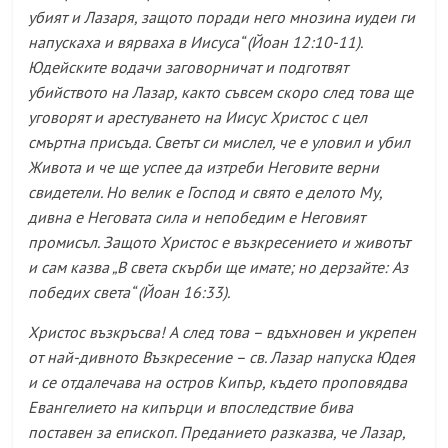
убият и Лазаря, защото поради него мнозина иудеи ги
напускаха и вярваха в Иисуса
“ (Йоан 12:10-11).
Юдейските водачи заговорничат и подготвят
убийството на Лазар, както съвсем скоро след това ще
уговорят и арестуването на Иисус Христос с цел
смъртна присъда. Светът си мислел, че е уловил и убил
Живота и че ще успее да изтреби Неговите верни
свидетели. Но велик е Господ и свято е делото Му,
дивна е Неговата сила и непобедим е Неговият
промисъл. Защото Христос е възкресението и животът
и сам казва „
В света скърби ще имате; но дерзайте: Аз
победих света
“ (Йоан 16:33).
Христос възкръсва! А след това – вдъхновен и укрепен
от най-дивното Възкресение – св. Лазар напуска Юдея
и се отдалечава на остров Кипър, където проповядва
Евангелието на кипърци и впоследствие бива
поставен за епископ. Преданието разказва, че Лазар,