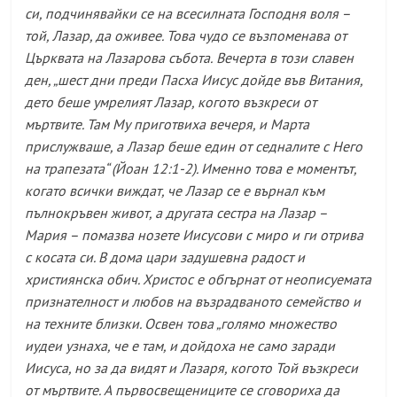
си, подчинявайки се на всесилната Господня воля –
той, Лазар, да оживее. Това чудо се възпоменава от
Църквата на Лазарова
събота.
Вечерта в този славен
ден, „
шест дни преди Пасха Иисус дойде във Витания,
дето беше умрелият Лазар, когото възкреси от
мъртвите. Там Му приготвиха вечеря, и Марта
прислужваше, а Лазар беше един от седналите с Него
на трапезата
“ (Йоан 12:1-2). Именно това е моментът,
когато всички виждат, че Лазар се е върнал към
пълнокръвен живот, а другата сестра на Лазар –
Мария – помазва нозете Иисусови с миро и ги отрива
с косата си. В дома цари задушевна радост и
християнска обич. Христос е обгърнат от неописуемата
признателност и любов на възрадваното семейство и
на техните близки. Освен това „
голямо множество
иудеи узнаха, че е там, и дойдоха не само заради
Иисуса, но за да видят и Лазаря, когото Той възкреси
от мъртвите. А първосвещениците се сговориха да