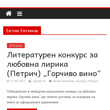
Долап
Skip
to
content
БГ
Евтим Евтимов
култура|
изкуство|
пътешествия|
АРТуално
мода|
Литературен конкурс за
събития|
любовна лирика
кухня|
реклама|
(Петрич) „Горчиво вино“
минало|
,
,
27.07.2017
Долап.бг
Евтим Евтимов
конкурс
Петрич
Победителят в четвъртия национален конкурс за любовна
лирика „Горчиво вино“ ще сключи договор за издаване на
книга на официалната церемония