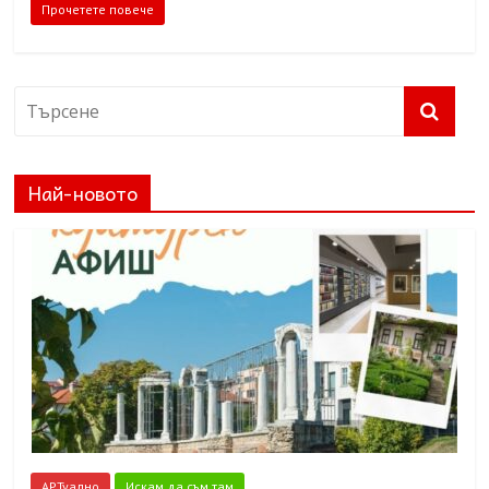
Прочетете повече
Най-новото
АРТуално
Искам да съм там