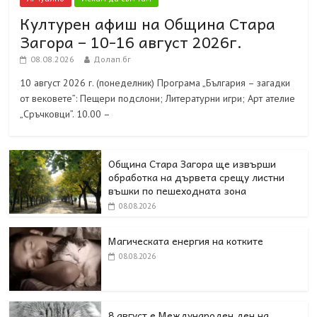
Културен афиш на Община Стара
Загора – 10-16 август 2026г.
08.08.2026
Долап.бг
10 август 2026 г. (понеделник) Програма „България – загадки
от вековете”: Пещери подслони; Литературни игри; Арт ателие
„Сръчковци”. 10.00 –
Община Стара Загора ще извърши
обработка на дървета срещу листни
въшки по пешеходната зона
08.08.2026
Магическата енергия на котките
08.08.2026
8 август е Международен ден на