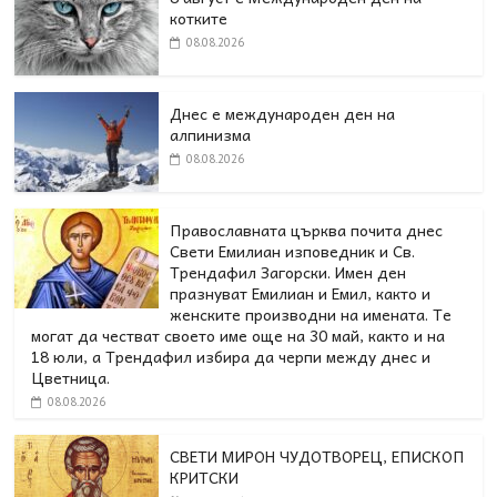
котките
08.08.2026
Днес е международен ден на
алпинизма
08.08.2026
Православната църква почита днес
Свети Емилиан изповедник и Св.
Трендафил Загорски. Имен ден
празнуват Емилиан и Емил, както и
женските производни на имената. Те
могат да честват своето име още на 30 май, както и на
18 юли, а Трендафил избира да черпи между днес и
Цветница.
08.08.2026
СВЕТИ МИРОН ЧУДОТВОРЕЦ, ЕПИСКОП
КРИТСКИ