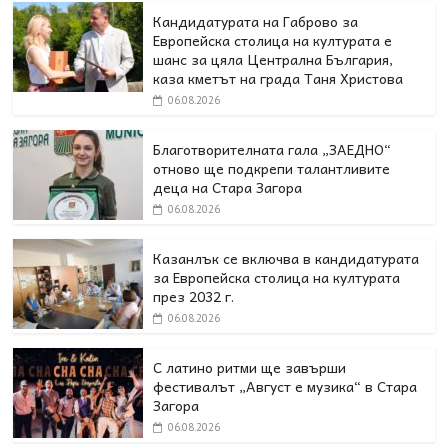
Кандидатурата на Габрово за
Европейска столица на културата е
шанс за цяла Централна България,
каза кметът на града Таня Христова
06.08.2026
Благотворителната гала „ЗАЕДНО“
отново ще подкрепи талантливите
деца на Стара Загора
06.08.2026
Казанлък се включва в кандидатурата
за Европейска столица на културата
през 2032 г.
06.08.2026
С латино ритми ще завърши
фестивалът „Август е музика“ в Стара
Загора
06.08.2026