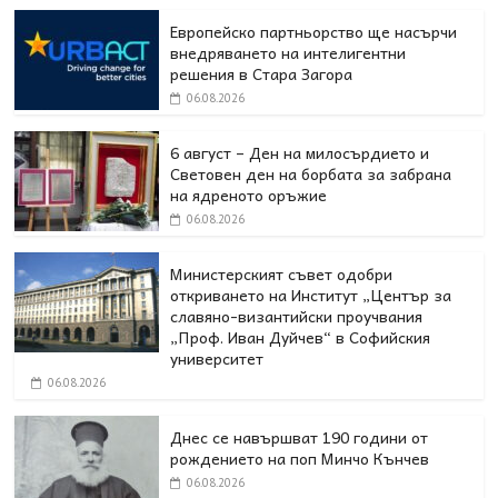
Европейско партньорство ще насърчи
внедряването на интелигентни
решения в Стара Загора
06.08.2026
6 август – Ден на милосърдието и
Световен ден на борбата за забрана
на ядреното оръжие
06.08.2026
Министерският съвет одобри
откриването на Институт „Център за
славяно-византийски проучвания
„Проф. Иван Дуйчев“ в Софийския
университет
06.08.2026
Днес се навършват 190 години от
рождението на поп Минчо Кънчев
06.08.2026