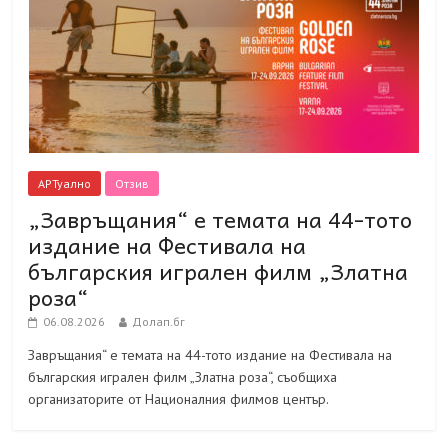
АРТуално
Отзив
„Завръщания“ е темата на 44-тото
издание на Фестивала на
българския игрален филм „Златна
роза“
06.08.2026
Долап.бг
Завръщания“ е темата на 44-тото издание на Фестивала на
българския игрален филм „Златна роза“, съобщиха
организаторите от Националния филмов център.