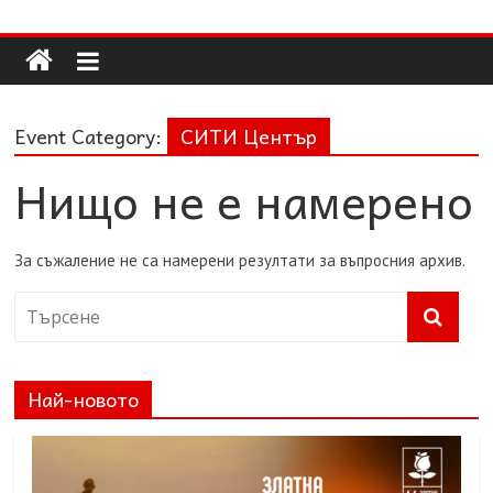
Долап
Skip
to
content
БГ
Event Category:
СИТИ Център
култура|
изкуство|
Нищо не е намерено
пътешествия|
мода|
събития|
За съжаление не са намерени резултати за въпросния архив.
кухня|
реклама|
минало|
Най-новото