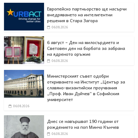
Европейско партньорство ще насърчи
внедряването на интелигентни
решения в Стара Загора
06.08.2026
6 август – Ден на милосърдието и
Световен ден на борбата за забрана
на ядреното оръжие
06.08.2026
Министерският съвет одобри
откриването на Институт „Център за
славяно-византийски проучвания
„Проф. Иван Дуйчев“ в Софийския
университет
06.08.2026
Днес се навършват 190 години от
рождението на поп Минчо Кънчев
06.08.2026