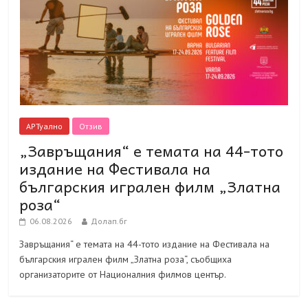
АРТуално
Отзив
„Завръщания“ е темата на 44-тото
издание на Фестивала на
българския игрален филм „Златна
роза“
06.08.2026
Долап.бг
Завръщания“ е темата на 44-тото издание на Фестивала на
българския игрален филм „Златна роза“, съобщиха
организаторите от Националния филмов център.