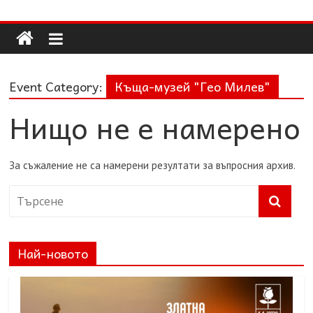
Долап
Skip
to
content
БГ
Event Category:
Къща-музей "Гео Милев"
култура|
изкуство|
Нищо не е намерено
пътешествия|
мода|
събития|
За съжаление не са намерени резултати за въпросния архив.
кухня|
реклама|
минало|
Най-новото