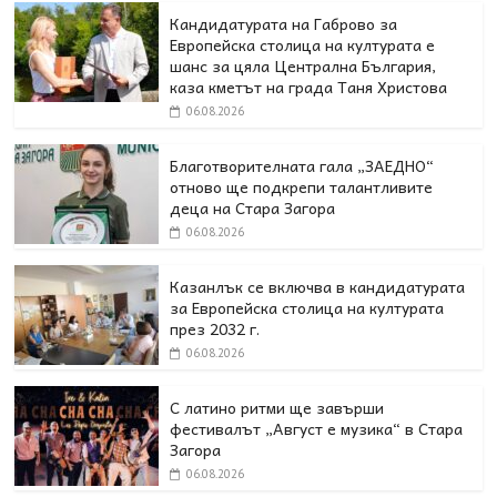
Кандидатурата на Габрово за
Европейска столица на културата е
шанс за цяла Централна България,
каза кметът на града Таня Христова
06.08.2026
Благотворителната гала „ЗАЕДНО“
отново ще подкрепи талантливите
деца на Стара Загора
06.08.2026
Казанлък се включва в кандидатурата
за Европейска столица на културата
през 2032 г.
06.08.2026
С латино ритми ще завърши
фестивалът „Август е музика“ в Стара
Загора
06.08.2026