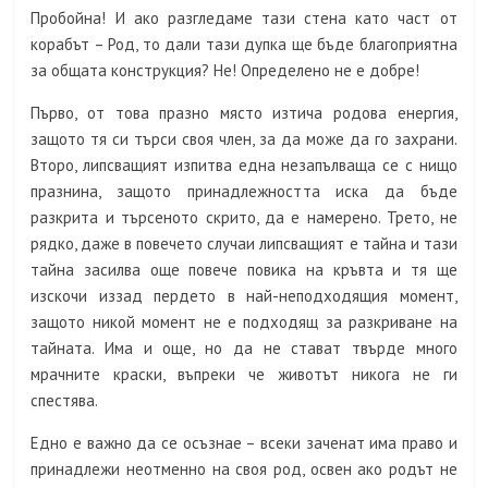
Пробойна! И ако разгледаме тази стена като част от
корабът – Род, то дали тази дупка ще бъде благоприятна
за общата конструкция? Не! Определено не е добре!
Първо, от това празно място изтича родова енергия,
защото тя си търси своя член, за да може да го захрани.
Второ, липсващият изпитва една незапълваща се с нищо
празнина, защото принадлежността иска да бъде
разкрита и търсеното скрито, да е намерено. Трето, не
рядко, даже в повечето случаи липсващият е тайна и тази
тайна засилва още повече повика на кръвта и тя ще
изскочи иззад пердето в най-неподходящия момент,
защото никой момент не е подходящ за разкриване на
тайната. Има и още, но да не стават твърде много
мрачните краски, въпреки че животът никога не ги
спестява.
Едно е важно да се осъзнае – всеки заченат има право и
принадлежи неотменно на своя род, освен ако родът не