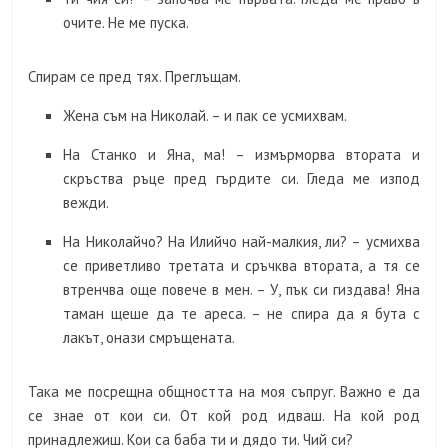
очите. Не ме пуска.
Спирам се пред тях. Преглъщам.
Жена съм на Николай. – и пак се усмихвам.
На Станко и Яна, ма! – измърморва втората и
скръства ръце пред гърдите си. Гледа ме изпод
вежди.
На Николайчо? На Илийчо най-малкия, ли? – усмихва
се приветливо третата и сръчква втората, а тя се
втренчва още повече в мен. – У, пък си гиздава! Яна
таман щеше да те ареса. – не спира да я бута с
лакът, онази смръщената.
Така ме посрещна общността на моя съпруг. Важно е да
се знае от кои си. От кой род идваш. На кой род
принадлежиш. Кои са баба ти и дядо ти. Чий си?