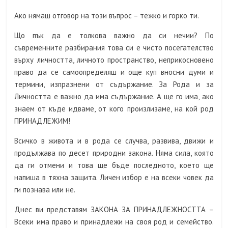
Ако нямаш отговор на този въпрос – тежко и горко ти.
Що пък да е толкова важно да си нечии? По
съвременните разбирания това си е чисто посегателство
върху личността, личното пространство, неприкосновено
право да се самоопределяш и още куп вносни думи и
термини, изпразнени от съдържание. За Рода и за
Личността е важно да има съдържание. А ще го има, ако
знаем от къде идваме, от кого произлизаме, на кой род
ПРИНАДЛЕЖИМ!
Всичко в живота и в рода се случва, развива, движи и
продължава по десет природни закона. Няма сила, която
да ги отмени и това ще бъде последното, което ще
напиша в тяхна защита. Личен избор е на всеки човек да
ги познава или не.
Днес ви представям ЗАКОНА ЗА ПРИНАДЛЕЖНОСТТА –
Всеки има право и принадлежи на своя род и семейство.