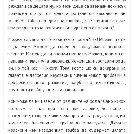
раждали са децата му, но тези деца са заемали по-нисък
социален статус от децата родени от законните им
жени. Не хабете енергия за спорове, а се замислете дали
при раздяла това юридически е уредено от закона?
Можем ли сами да се изведем от рода? Не! Можем да се
отдалечим. Можем да спрем да общуваме с неговите
членове. Можем да си сменим имената. Можем дори да си
направим пластична операция. Можем да изоставим рода
си, но той нас – Никога! Това, което ще си докараме на
главата е депресия, неуспехи в личния живот, проблеми в
професионалното развитие, загуба на идентичноста,
трудности в общуването и още и още.
Кой може да ни изведе от редиците на рода? Само някой
по-голям от нас при това при условие, че нашето
поведение, говорене или дела вредят на рода и го водят
към гибел. Низвегването трябва да е заслужено. Думите
изречени към изведеният трябва да съдържат цялата