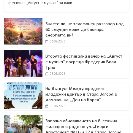
фестивал „Август е музика“ ви кани
Знаете ли, че телефонен разговор над
60 секунди може да блокира
енергията ви?
06.08.2026
Втората фестивална вечер на „Август
е музика“ посреща Фредерик Виал
Трио
05.08.2026
На 8 август Международният
младежки център в Стара Загора е
домакин на „Ден на Корея“
05.08.2026
Започна обновяването на 8-етажна
жилищна сграда на ул. „Георги
Апостолов“ № 16 и 17 в Стара Загора