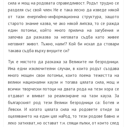
сила и мощ на родовата справедливост. Родът трудно се
разделя със свой член. Не е така лесно да изведе някой
от тази енергийно-информационна структура, защото
старото знание казва, че ако някой липсва, то се ражда
един потомък, който много прилича на загубения и
започва да разказва за неговата съдба като живее
неговият живот. Тъжно, нали!? Кой би искал да стовари
такава съдба върху внуците си?
Тук е мястото да разкажа за Великите ни безродници.
Има едни изключителни случаи, в които родът създава
много мощен свои потомък, които поема тежестта на
велики национални каузи и тогава цялата сила, мощ и
всички творчески потоци на двата рода на тези хора се
отдават и вливат за реализиране на тази кауза. За
българският род тези Велики безродници са: Ботев и
Левски. И когато цялата сила на родовете отиде за
оцеляването на един цял наРод, то тези родове бавно и
леко затихват, но остават т.н. спящи пъпки, от които след