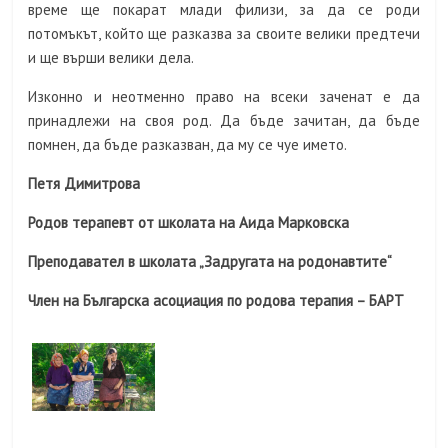
време ще покарат млади филизи, за да се роди
потомъкът, който ще разказва за своите велики предтечи
и ще върши велики дела.
Изконно и неотменно право на всеки заченат е да
принадлежи на своя род. Да бъде зачитан, да бъде
помнен, да бъде разказван, да му се чуе името.
Петя Димитрова
Родов терапевт от школата на Аида Марковска
Преподавател в школата „Задругата на родонавтите“
Член на Българска асоциация по родова терапия – БАРТ