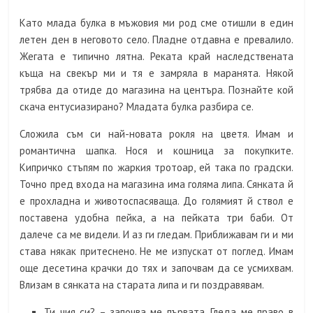
Като млада булка в мъжовия ми род сме отишли в един
летен ден в неговото село. Пладне отдавна е превалило.
Жегата е типично лятна. Реката край наследствената
къща на свекър ми и тя е замряла в маранята. Някой
трябва да отиде до магазина на центъра. Познайте кой
скача ентусиазирано? Младата булка разбира се.
Сложила съм си най-новата рокля на цветя. Имам и
романтична шапка. Нося и кошница за покупките.
Кипричко стъпям по жаркия тротоар, ей така по градски.
Точно пред входа на магазина има голяма липа. Сянката й
е прохладна и животоспасяваща. До голямият й ствол е
поставена удобна пейка, а на пейката три баби. От
далече са ме видели. И аз ги гледам. Приближавам ги и ми
става някак притеснено. Не ме изпускат от поглед. Имам
още десетина крачки до тях и започвам да се усмихвам.
Влизам в сянката на старата липа и ги поздравявам.
Ти чия си? – започва ме първата. Гледа ме право в