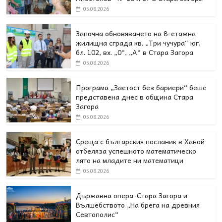
05.08.2026
Започна обновяването на 8-етажна
жилищна сграда кв. „Три чучура“ юг,
бл. 102, вх. „0“, „А“ в Стара Загора
05.08.2026
Програма „Заетост без бариери“ беше
представена днес в oбщина Стара
Загора
05.08.2026
Среща с българския посланик в Ханой
отбеляза успешното математическо
лято на младите ни математици
05.08.2026
Държавна опера-Стара Загора и
Вълшебството „На брега на древния
Севтополис“