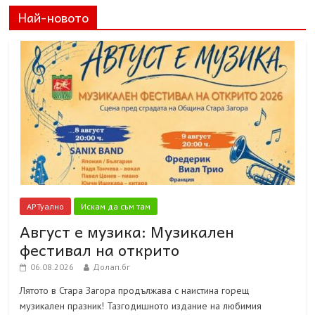
Най-новото
АРТуално
Искам да съм там
Август е музика: Музикален
фестивал на открито
06.08.2026
Долап.бг
Лятото в Стара Загора продължава с наистина горещ
музикален празник! Тазгодишното издание на любимия