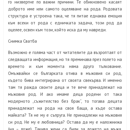
го низвергне по важни причини. Те обикновено касаят
доброто име или самото оцеляване на рода. Родовата
структура е устроена така, че тя питае еднаква емоция
към всеки от рода с едничката задача, този род да
оцелее, освен към този, който иска да му навреди.
Снимка Сватба
Възможно е голяма част от читателите да възроптаят от
следващата информация, но тя преминава през полето на
времето и към момента няма друго тълкование.
Омъжвайки се българката отива в мъжовия си род,
където бива интегрирана от своята свекърва. И именно
там тя ражда своите деца и те вече принадлежат на
мъжовия род. И ако имаме деца родени от така
модерното „съжителство без брак“, то тогава децата
принадлежат на рода на своя баща, а къде остава
майката? Тя не му е съпруга. Не принадлежи на мъжовия
си род. Не му е любовница? Остава да му е наложнижа
(на – ложе). Такива жени са били за ложето на мъжа,