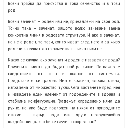
Всеки трябва да присъства в това семейство и в този
род.
Всеки заченат – роден или не, принадлежи на своя род.
Точно така – заченат, защото всяко зачеване заема
конкретна линия в родовата структура. И ако е заченат,
но не е роден, то тези, които идват след него и са живо
родени започват да го заместват – искат или не.
Какво се случва, ако заченат и роден е изваден от рода?
Причините могат да бъдат най-различни. По-важно е
следствието от това изваждане от системата.
Представете си градеж. Имате красива, здрава стена,
изградена от множество тухли. Сега застанете пред нея
и извадете един елемент от подредените в здрава и
стабилна конфигурация. Градежът определено няма да
рухне, но ако бъде подложен на някоя от природните
стихии – вярър, вода или друго недружелюбно
въздействие, какво би се случило според вас?