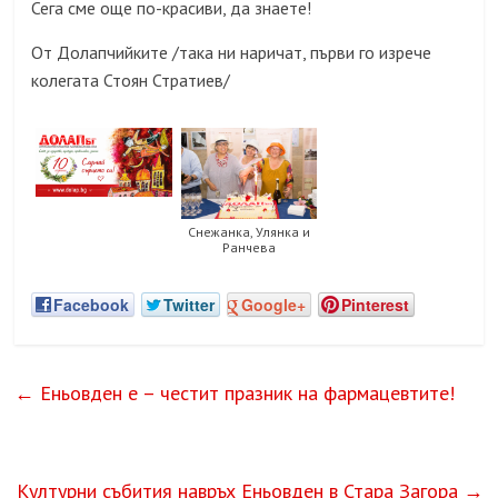
Сега сме още по-красиви, да знаете!
От Долапчийките /така ни наричат, първи го изрече
колегата Стоян Стратиев/
Снежанка, Улянка и
Ранчева
Facebook
Twitter
Google+
Pinterest
←
Еньовден е – честит празник на фармацевтите!
Културни събития навръх Еньовден в Стара Загора
→