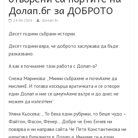
Долап.бг за ДОБРОТО
24.06.2026
Долап.бг
Десет години събрани истории.
Десет години вяра, че доброто заслужава да бъде
разказвано.
А как я почнахме тази работа с Долап-а?
Снежа Маринова: „Мииии събрахме и почнАхме да
мислимЕ. И тогава изскърца вратичката и се отвори
един Долап и ние се шмугнАхме вътре и до днес не
можем да излезНем“
Уляна Кьосева: „ То бяха едни рубрики, то беше чудо –
Файтон, Фасон, Фенер….Добре че Емо Енчев ни
повярва и ни направи сайта. Че Петя Константинова ни
нарисува бурканите в Долап-а. Имахме си и един