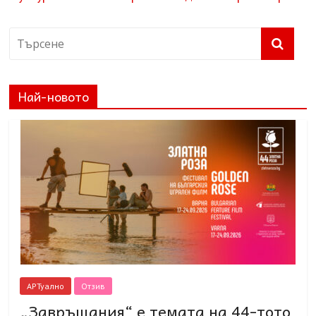
Най-новото
АРТуално
Отзив
„Завръщания“ е темата на 44-тото