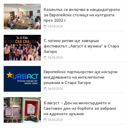
Казанлък се включва в кандидатурата
за Европейска столица на културата
през 2032 г.
06.08.2026
С латино ритми ще завърши
фестивалът „Август е музика“ в Стара
Загора
06.08.2026
Европейско партньорство ще насърчи
внедряването на интелигентни
решения в Стара Загора
06.08.2026
6 август – Ден на милосърдието и
Световен ден на борбата за забрана
на ядреното оръжие
06.08.2026