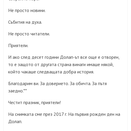
Не просто новини.
Събития на духа.
Не просто читатели.
Приятели.
И ако след десет години Долап-ът все още е отворен,
то е защото от другата страна винаги имаше някой,
който чакаше следващата добра история.
Благодарим ви. За доверието. За обичта. За пътя
заедно.**
Честит празник, приятели!
На снимката сме през 2017 г. На първия рожден ден на
Долап.