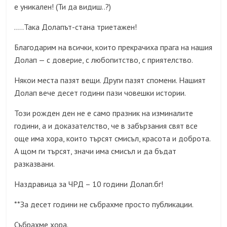
е уникален!
(
Ти да видиш..?
)
…..Така Долапът-стана триетажен!
Благодарим на всички, които прекрачиха прага на нашия
Долап — с доверие, с любопитство, с приятелство.
Някои места пазят вещи. Други пазят спомени. Нашият
Долап вече десет години пази човешки истории.
Този рожден ден не е само празник на изминалите
години, а и доказателство, че в забързания свят все
още има хора, които търсят смисъл, красота и доброта.
А щом ги търсят, значи има смисъл и да бъдат
разказвани.
Наздравица за ЧРД – 10 години Долап.бг!
**За десет години не събрахме просто публикации.
Събрахме хора.