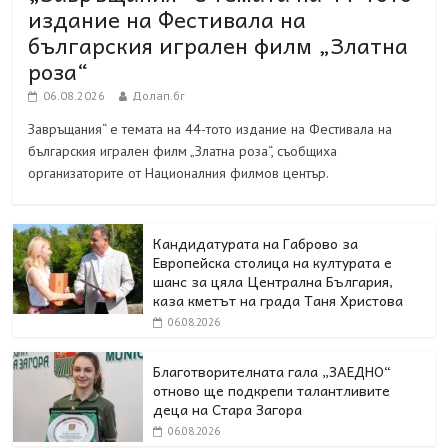
издание на Фестивала на
българския игрален филм „Златна
роза“
06.08.2026
Долап.бг
Завръщания“ е темата на 44-тото издание на Фестивала на
българския игрален филм „Златна роза“, съобщиха
организаторите от Националния филмов център.
Кандидатурата на Габрово за
Европейска столица на културата е
шанс за цяла Централна България,
каза кметът на града Таня Христова
06.08.2026
Благотворителната гала „ЗАЕДНО“
отново ще подкрепи талантливите
деца на Стара Загора
06.08.2026