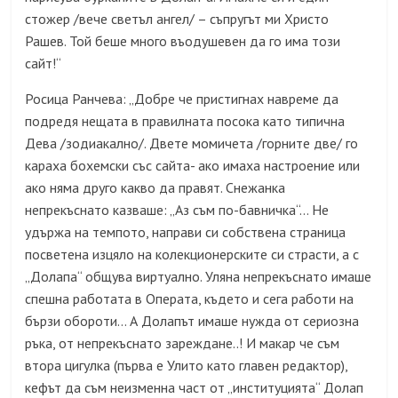
стожер /вече светъл ангел/ – съпругът ми Христо
Рашев. Той беше много въодушевен да го има този
сайт!“
Росица Ранчева: „Добре че пристигнах навреме да
подредя нещата в правилната посока като типична
Дева /зодиакално/. Двете момичета /горните две/ го
караха бохемски със сайта- ако имаха настроение или
ако няма друго какво да правят. Снежанка
непрекъснато казваше: „Аз съм по-бавничка“… Не
удържа на темпото, направи си собствена страница
посветена изцяло на колекционерските си страсти, а с
„Долапа“ общува виртуално. Уляна непрекъснато имаше
спешна работата в Операта, където и сега работи на
бързи обороти… А Долапът имаше нужда от сериозна
ръка, от непрекъснато зареждане..! И макар че съм
втора цигулка
(
първа е Улито като главен редактор
),
кефът да съм неизменна част от „институцията“ Долап