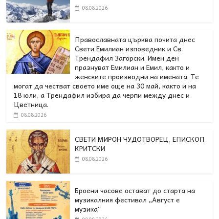
08.08.2026
Православната църква почита днес
Свети Емилиан изповедник и Св.
Трендафил Загорски. Имен ден
празнуват Емилиан и Емил, както и
женските производни на имената. Те
могат да честват своето име още на 30 май, както и на
18 юли, а Трендафил избира да черпи между днес и
Цветница.
08.08.2026
СВЕТИ МИРОН ЧУДОТВОРЕЦ, ЕПИСКОП
КРИТСКИ
08.08.2026
Броени часове остават до старта на
музикалния фестивал „Август е
музика“