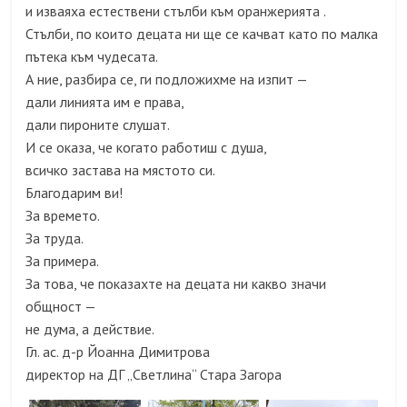
и изваяха естествени стълби към оранжерията .
Стълби, по които децата ни ще се качват като по малка
пътека към чудесата.
А ние, разбира се, ги подложихме на изпит —
дали линията им е права,
дали пироните слушат.
И се оказа, че когато работиш с душа,
всичко застава на мястото си.
Благодарим ви!
За времето.
За труда.
За примера.
За това, че показахте на децата ни какво значи
общност —
не дума, а действие.
Гл. ас. д-р Йоанна Димитрова
директор на ДГ „Светлина“ Стара Загора