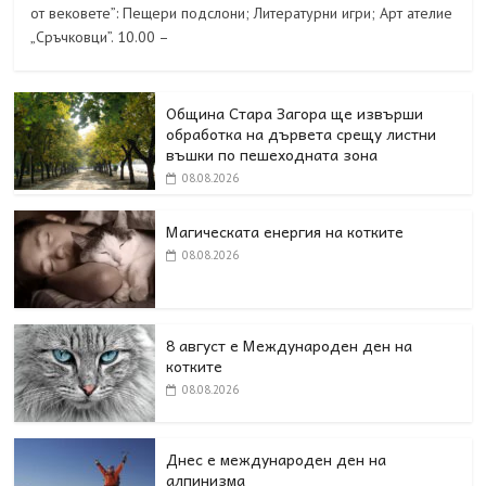
от вековете”: Пещери подслони; Литературни игри; Арт ателие
„Сръчковци”. 10.00 –
Община Стара Загора ще извърши
обработка на дървета срещу листни
въшки по пешеходната зона
08.08.2026
Магическата енергия на котките
08.08.2026
8 август е Международен ден на
котките
08.08.2026
Днес е международен ден на
алпинизма