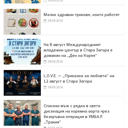
08.08.2026
Малки здравни трикове, които работят
08.08.2026
На 8 август Международният
младежки център в Стара Загора е
домакин на „Ден на Корея“
08.08.2026
L.O.V.E. — „Приказка за любовта“ на
12 август в Стара Загора
08.08.2026
Спасиха мъж с рядка в света
дисекация на коремна аорта чрез
безкръвна операция в УМБАЛ
„Тракия“
07.08.2026