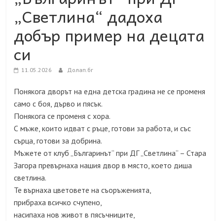
„Светлина“ дадоха
добър пример на децата
си
11.05.2026
Долап.бг
Понякога дворът на една детска градина не се променя
само с боя, дърво и пясък.
Понякога се променя с хора.
С мъже, които идват с ръце, готови за работа, и със
сърца, готови за добрина.
Мъжете от клуб „Българинът“ при ДГ „Светлина“ – Стара
Загора превърнаха нашия двор в място, което диша
светлина.
Те върнаха цветовете на съоръженията,
прибраха всичко счупено,
насипаха нов живот в пясъчниците,