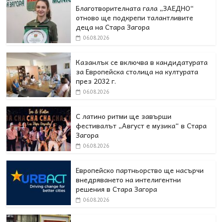
Благотворителната гала „ЗАЕДНО“
отново ще подкрепи талантливите
деца на Стара Загора
06.08.2026
Казанлък се включва в кандидатурата
за Европейска столица на културата
през 2032 г.
06.08.2026
С латино ритми ще завърши
фестивалът „Август е музика“ в Стара
Загора
06.08.2026
Европейско партньорство ще насърчи
внедряването на интелигентни
решения в Стара Загора
06.08.2026