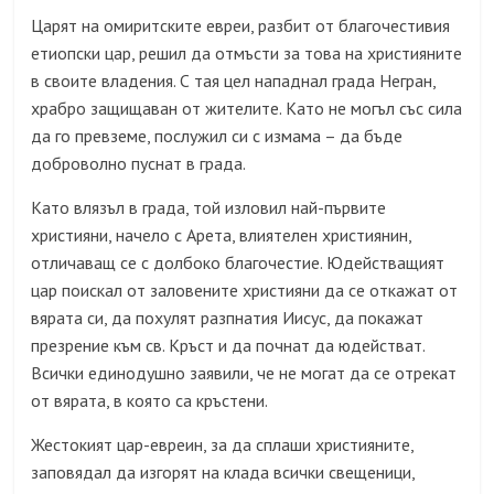
Царят на омиритските евреи, разбит от благочестивия
етиопски цар, решил да отмъсти за това на християните
в своите владения. С тая цел нападнал града Негран,
храбро защищаван от жителите. Като не могъл със сила
да го превземе, послужил си с измама – да бъде
доброволно пуснат в града.
Като влязъл в града, той изловил най-първите
християни, начело с Арета, влиятелен християнин,
отличаващ се с долбоко благочестие. Юдействащият
цар поискал от заловените християни да се откажат от
вярата си, да похулят разпнатия Иисус, да покажат
презрение към св. Кръст и да почнат да юдействат.
Всички единодушно заявили, че не могат да се отрекат
от вярата, в която са кръстени.
Жестокият цар-евреин, за да сплаши християните,
заповядал да изгорят на клада всички свещеници,