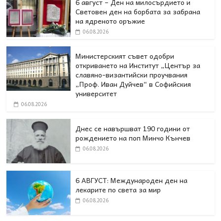
6 август – Ден на милосърдието и
Световен ден на борбата за забрана
на ядреното оръжие
06.08.2026
Министерският съвет одобри
откриването на Институт „Център за
славяно-византийски проучвания
„Проф. Иван Дуйчев“ в Софийския
университет
06.08.2026
Днес се навършват 190 години от
рождението на поп Минчо Кънчев
06.08.2026
6 АВГУСТ: Международен ден на
лекарите по света за мир
06.08.2026