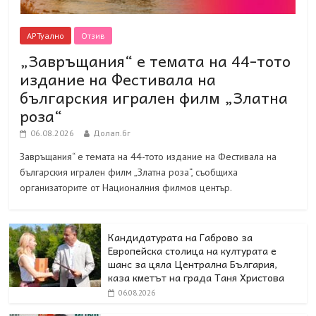
АРТуално
Отзив
„Завръщания“ е темата на 44-тото
издание на Фестивала на
българския игрален филм „Златна
роза“
06.08.2026
Долап.бг
Завръщания“ е темата на 44-тото издание на Фестивала на
българския игрален филм „Златна роза“, съобщиха
организаторите от Националния филмов център.
Кандидатурата на Габрово за
Европейска столица на културата е
шанс за цяла Централна България,
каза кметът на града Таня Христова
06.08.2026