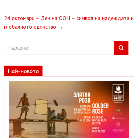
24 октомври – Ден на ООН – символ на надеждата и
глобалното единство
→
Най-новото