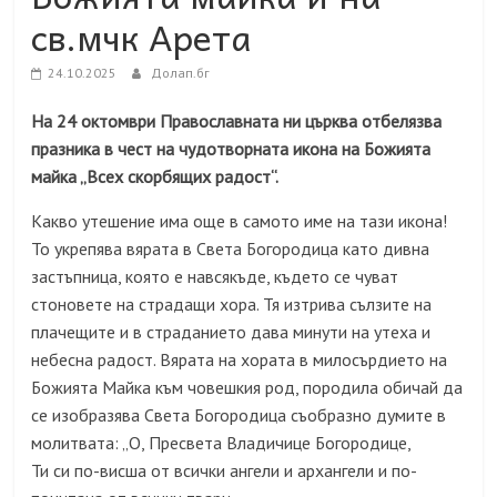
св.мчк Арета
24.10.2025
Долап.бг
На 24 октомври Православната ни църква отбелязва
празника в чест на
чудотворната
икона на Божията
майка „Всех скорбящих радост“.
Какво утешение има още в самото име на тази икона!
То укрепява вярата в Света Богородица като дивна
застъпница, която е навсякъде, където се чуват
стоновете на страдащи хора. Тя изтрива сълзите на
плачещите и в страданието дава минути на утеха и
небесна радост. Вярата на хората в милосърдието на
Божията Майка към човешкия род, породила обичай да
се изобразява Света Богородица съобразно думите в
молитвата: „О, Пресвета Владичице Богородице,
Ти си по-висша от всички ангели и архангели и по-