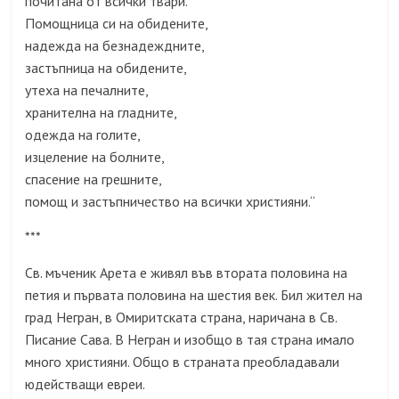
почитана от всички твари.
Помощница си на обидените,
надежда на безнадеждните,
застъпница на обидените,
утеха на печалните,
хранителна на гладните,
одежда на голите,
изцеление на болните,
спасение на грешните,
помощ и застъпничество на всички християни.“
***
Св. мъченик Арета е живял във втората половина на
петия и първата половина на шестия век. Бил жител на
град Негран, в Омиритската страна, наричана в Св.
Писание Сава. В Негран и изобщо в тая страна имало
много християни. Общо в страната преобладавали
юдействащи евреи.