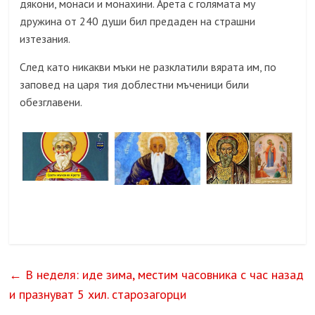
дякони, монаси и монахини. Арета с голямата му
дружина от 240 души бил предаден на страшни
изтезания.
След като никакви мъки не разклатили вярата им, по
заповед на царя тия доблестни мъченици били
обезглавени.
←
В неделя: иде зима, местим часовника с час назад
и празнуват 5 хил. старозагорци