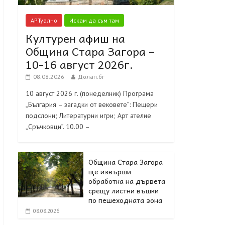
АРТуално
Искам да съм там
Културен афиш на
Община Стара Загора –
10-16 август 2026г.
08.08.2026
Долап.бг
10 август 2026 г. (понеделник) Програма
„България – загадки от вековете”: Пещери
подслони; Литературни игри; Арт ателие
„Сръчковци”. 10.00 –
Община Стара Загора
ще извърши
обработка на дървета
срещу листни въшки
по пешеходната зона
08.08.2026