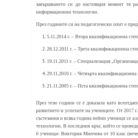
завършването си до настоящия момент тя 
информационни технологии.
През годините си на педагогически опит е пр
5.11.2014 г. – Втора квалификационна ст
28.12.2011 г. – Трета квалификационна ст
19.11.2011 г. – Специализация „Организац
29.11.2010 г. – Четвърта квалификационна
21.11.2005 г. – Пета квалификационна сте
През тези години се е доказала като всеотдае
развитието и успехите на учениците. От 20
1
7 
състезания и всяка година нейни ученици се 
технологии. В последния кръг, който се провед
6 ученици: Виктория Минчева от 10 клас (вече