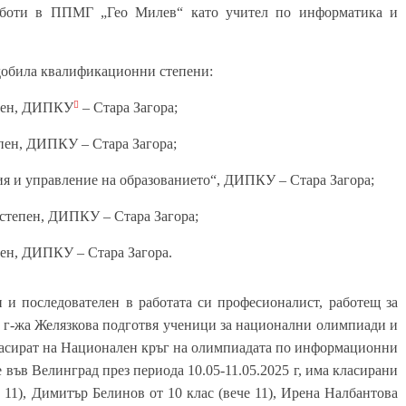
работи в ППМГ „Гео Милев“ като учител по информатика и
идобила квалификационни степени:
епен, ДИПКУ
– Стара Загора;

епен, ДИПКУ – Стара Загора;
ия и управление на образованието“, ДИПКУ – Стара Загора;
 степен, ДИПКУ – Стара Загора;
пен, ДИПКУ – Стара Загора.
н и последователен в работата си професионалист, работещ за
г. г-жа Желязкова подготвя ученици за национални олимпиади и
класират на Национален кръг на олимпиадата по информационни
е във Велинград през периода 10.05-11.05.2025 г, има класирани
 11), Димитър Белинов от 10 клас (вече 11), Ирена Налбантова