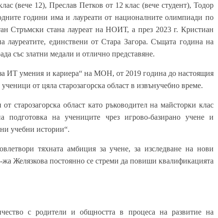
клас (вече 12), Преслав Петков от 12 клас (вече студент), Тодор
дходните години има и лауреати от националните олимпиади по
тан Стръмски стана лауреат на НОИТ, а през 2023 г. Кристиан
а лауреатите, единствени от Стара Загора. Същата година на
да със златни медали и отлично представяне.
за ИТ умения и кариера“ на МОН, от 2019 година до настоящия
 ученици от цяла старозагорска област в извънучебно време.
и от старозагорска област като ръководител на майсторки клас
на подготовка на учениците чрез игрово-базирано учене и
вни учебни истории
“.
овлетвори тяхната амбиция за учене, за изследване на нови
-жа Желязкова постоянно се стреми да повиши квалификацията
ичество с родители и общността в процеса на развитие на