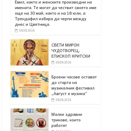
Емил, както и женските производни на
имената. Те могат да честват своето име
още на 30 май, както и на 18 юли, а
Трендафил избира да черпи между
днес и Цветница.
08.08.2026
СВЕТИ МИРОН
ЧУДОТВОРЕЦ,
ЕПИСКОП КРИТСКИ
08.08.2026
Броени часове остават
до старта на
музикалния фестивал
„Август е музика“
08.08.2026
Малки здравни
трикове, които
работят