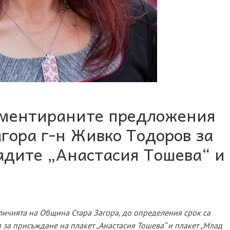
ументираните предложения
агора г-н Живко Тодоров за
адите „Анастасия Тошева“ и
личията на Община Стара Загора, до определения срок са
за присъждане на плакет „Анастасия Тошева“ и плакет „Млад