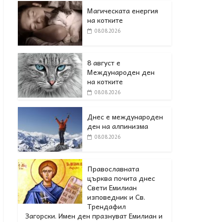
Магическата енергия
на котките
08.08.2026
8 август е
Международен ден
на котките
08.08.2026
Днес е международен
ден на алпинизма
08.08.2026
Православната
църква почита днес
Свети Емилиан
изповедник и Св.
Трендафил
Загорски. Имен ден празнуват Емилиан и