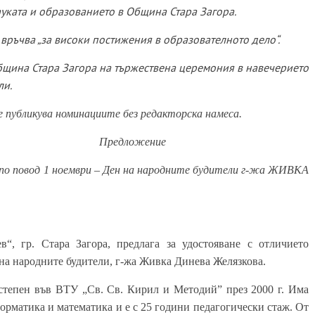
ауката и образованието в Община Стара Загора.
 връчва „за високи постижения в образователното дело“.
Община Стара Загора на тържествена церемония в навечерието
ли.
е публикува номинациите без редакторска наме
са.
жение
о повод 1 ноември – Ден на народните будители
г-жа ЖИВКА
, гр. Стара Загора, предлага за удостояване с отличието
на народните будители, г-жа Живка Динева Желязкова.
степен
във ВТУ „Св. Св. Кирил и Методий” през
2000 г.
Има
рматика и математика и е с 25 години педагогически стаж.
От