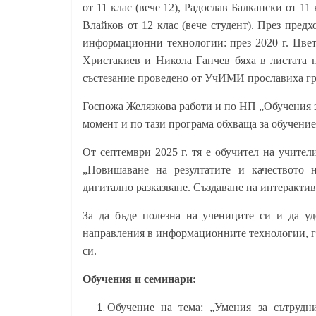
от 11 клас (вече 12), Радослав Балкански от 11 
Влайков от 12 клас (вече студент). През пре
информационни технологии
:
през 2020 г. Цве
Христакиев и Никола Ганчев бяха в листата н
състезание проведено от УчИМИ прославиха гра
Госпожа Желязкова работи и по НП „Обучения 
момент и по тази програма обхваща за обучение
От септември 2025 г. тя е обучител на учител
„
Повишаване на резултатите и качеството 
дигитално разказване. Създаване на интеракти
За да бъде полезна на учениците си и да уд
направления в информационните технологии, г
си.
Обучения и семинари:
Обучение на тема: „Умения за сътрудн