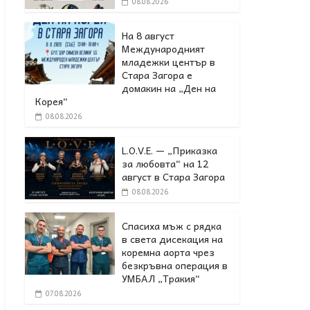
08.08.2026
На 8 август
Международният
младежки център в
Стара Загора е
домакин на „Ден на
Корея“
08.08.2026
L.O.V.E. — „Приказка
за любовта“ на 12
август в Стара Загора
08.08.2026
Спасиха мъж с рядка
в света дисекация на
коремна аорта чрез
безкръвна операция в
УМБАЛ „Тракия“
07.08.2026