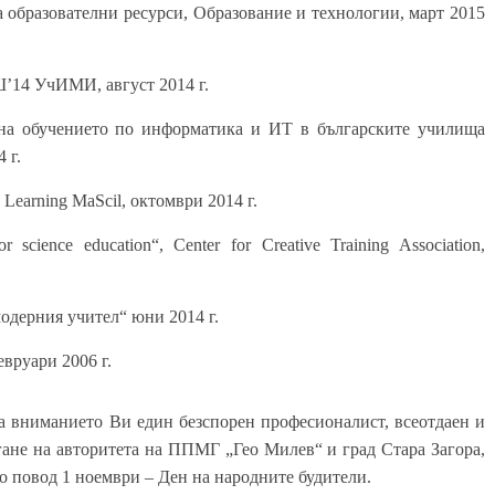
а образователни ресурси, Образование и технологии, март 2015
’14 УчИМИ, август 2014 г.
на обучението по информатика и ИТ в българските училища
 г.
d Learning MaScil, октомври 2014 г.
or science education“, Center for Creative Training Association,
одерния учител“ юни 2014 г.
вруари 2006 г.
а вниманието Ви един безспорен професионалист, всеотдаен и
игане на авторитета на ППМГ „Гео Милев“ и град Стара Загора,
по повод 1 ноември – Ден на народните будители.