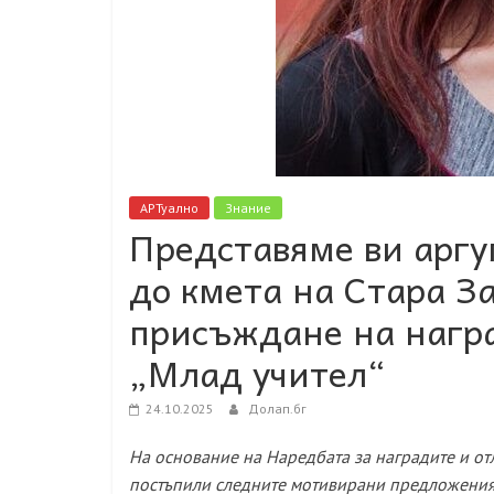
АРТуално
Знание
Представяме ви арг
до кмета на Стара З
присъждане на нагр
„Млад учител“
24.10.2025
Долап.бг
На основание на Наредбата за наградите и от
постъпили следните мотивирани предложения 