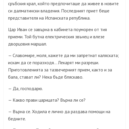
сръбския крал, който предпочиташе да живее в новите
си далматински владения. Последният приет беше
представителя на Испанската република.
Цар Иван се завърна в кабинета поуморен от тия
приеми. Той бутна електрическия звънец и влезе
дворцовия маршал.
Славомире, моля, кажете да ми запретнат каляската;
—
искам да се поразходя… Лекарят ми разреши.
Приготовленията за тазвечерният прием, както и за
бала, стават ли? Нека бъде бляскаво.
Да, господарю.
—
Какво прави царицата? Върна ли се?
—
Върна се. Ходила е лично да раздава помощи на
—
бедните.