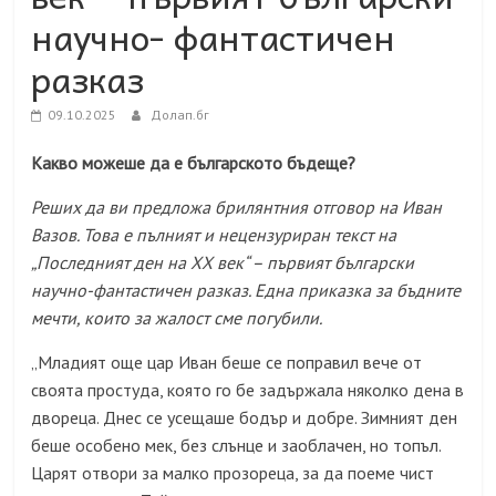
научно- фантастичен
разказ
09.10.2025
Долап.бг
Какво можеше да е българското бъдеще?
Реших да ви предложа брилянтния отговор на Иван
Вазов. Това е пълният и нецензуриран текст на
„Последният ден на ХХ век“ – първият български
научно-фантастичен разказ. Една приказка за бъдните
мечти, които за жалост сме погубили.
„Младият още цар Иван беше се поправил вече от
своята простуда, която го бе задържала няколко дена в
двореца. Днес се усещаше бодър и добре. Зимният ден
беше особено мек, без слънце и заоблачен, но топъл.
Царят отвори за малко прозореца, за да поеме чист