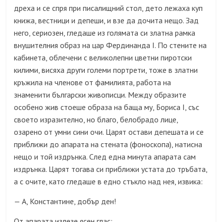
дреха и се спря при писалищний стол, дето лежаха куп
книжа, вестници и депеши, и взе да дочита нещо. Зад
него, сериозен, гледаше из голямата си златна рамка
внушителния образ на цар Фердинанда I. По стените на
кабинета, облечени с великолепни цветни пиротски
килими, висяха други големи портрети, тоже в златни
кръжила на членове от фамилията, работа на
знаменити български живописци. Между образите
особено жив стоеше образа на баща му, Бориса I, със
своето изразително, но благо, белобрадо лице,
озарено от умни сини очи. Царят остави депешата и се
приближи до апарата на стената (фоноскопа), натисна
нещо и той издрънка. След една минута апарата сам
издрънка. Царят тогава си приближи устата до тръбата,
а с очите, като гледаше в едно стъкло над нея, извика:
А, Константине, добър ден!
—
От апарата излезе ясен глас: