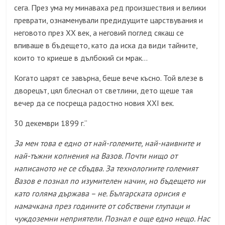
сега. През ума му минаваха ред произшествия и велики
преврати, ознаменували предидущите царствувания и
неговото през XX век, а неговий поглед сякаш се
впиваше в бъдещето, като да иска да види тайните,
които то криеше в дълбокий си мрак…
Когато царят се завърна, беше вече късно. Той влезе в
дворецът, цял блеснал от светлини, дето щеше тая
вечер да се посреща радостно новия XXI век.
30 декември 1899 г.“
За мен това е едно от най-големите, най-наивните и
най-тъжни копнения на Вазов. Почти нищо от
написаното не се сбъдва. За технологиите големият
Вазов е познал по изумителен начин, но бъдещето ни
като голяма държава – не. Българската орисия е
намачкана през годините от собствени глупаци и
чуждоземни неприятели. Познал е още едно нещо. Нас