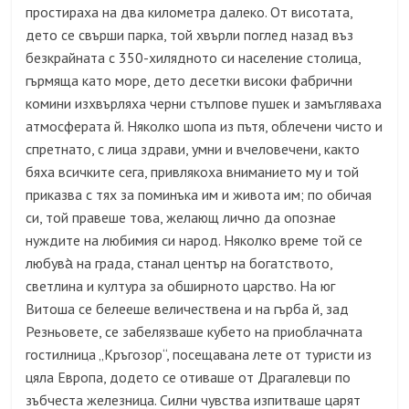
простираха на два километра далеко. От висотата,
дето се свърши парка, той хвърли поглед назад въз
безкрайната с 350-хилядното си население столица,
гърмяща като море, дето десетки високи фабрични
комини изхвърляха черни стълпове пушек и замъгляваха
атмосферата й. Няколко шопа из пътя, облечени чисто и
спретнато, с лица здрави, умни и вчеловечени, както
бяха всичките сега, привлякоха вниманието му и той
приказва с тях за поминъка им и живота им; по обичая
си, той правеше това, желающ лично да опознае
нуждите на любимия си народ. Няколко време той се
любува̀ на града, станал център на богатството,
светлина и култура за обширното царство. На юг
Витоша се белееше величествена и на гърба й, зад
Резньовете, се забелязваше кубето на приоблачната
гостилница „Кръгозор“, посещавана лете от туристи из
цяла Европа, додето се отиваше от Драгалевци по
зъбчеста железница. Силни чувства изпитваше царят