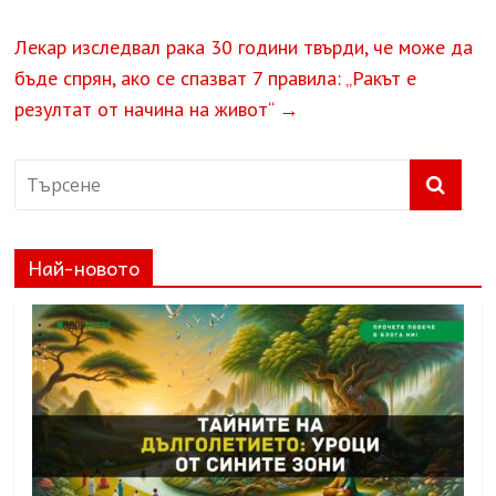
Лекар изследвал рака 30 години твърди, че може да
бъде спрян, ако се спазват 7 правила: „Ракът е
резултат от начина на живот“
→
Най-новото