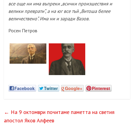
все още ни има въпреки „всички произшествия и
велики преврати“, а на юг все тъй „Витоша белее
величествено“. Има ни и заради Вазов.
Росен Петров
Facebook
Twitter
Google+
Pinterest
←
На 9 октомври почитаме паметта на светия
апостол Яков Алфеев