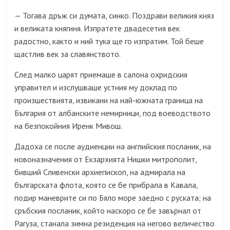
Тогава дръж си думата, синко. Поздрави великия княз
—
и великата княгиня. Изпратете двадесетия век
радостно, както и ний тука ще го изпратим. Той беше
щастлив век за славянството.
След малко царят приемаше в салона охридския
управител и изслушваше устния му доклад по
произшествията, извикани на най-южната граница на
България от албанските немирници, под воеводството
на безпокойния Иренк Мивош.
Дадоха се после аудиенции на английския посланик, на
новоназначения от Екзархията Нишки митрополит,
бивший Сливенски архиепископ, на адмирала на
българската флота, която се бе прибрала в Кавала,
подир маневрите си по Бяло море заедно с руската; на
сръбския посланик, който наскоро се бе завърнал от
Рагуза, станала зимна резиденция на негово величество