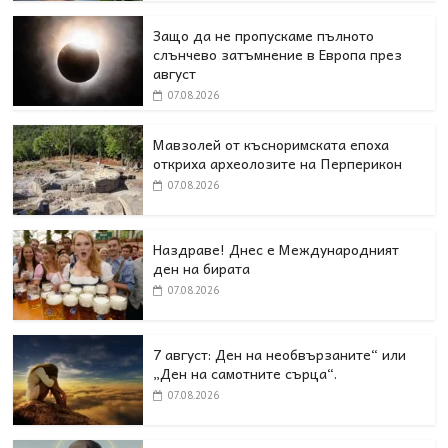
Защо да не пропускаме пълното
слънчево затъмнение в Европа през
август
07.08.2026
Мавзолей от късноримската епоха
откриха археолозите на Перперикон
07.08.2026
Наздраве! Днес е Международният
ден на бирата
07.08.2026
7 август: Ден на необвързаните“ или
„Ден на самотните сърца“.
07.08.2026