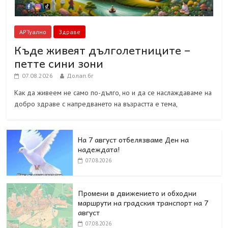
АРТуално
Здраве
Къде живеят дълголетниците –
петте сини зони
07.08.2026
Долап.бг
Как да живеем не само по-дълго, но и да се наслаждаваме на
добро здраве с напредването на възрастта е тема,
На 7 август отбелязваме Ден на
надеждата!
07.08.2026
Промени в движението и обходни
маршрути на градския транспорт на 7
август
07.08.2026