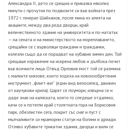
Александра II, дето се срещна и приказва няколко
минути с прочутия по подвизите си във войната през
1972 г. генерал Шайханов, после мина из алеята на
акациите, между два реда дворци, край
величественото здание на университета и по-нататък
— на сената и на министерството на мореплаването,
срещайки се с върволяци граждани и гражданки,
излезли също да се порадват на хубавия зимен ден. Той
срещаше изражение на искрена любов и дълбока почит
във всичките лица. Отвъд Орловия мост той се размина
с малките князове, които яздеха на новоизобретения
инструмент „флигт-вег“ (един вид велосипед, движен
от каучукови крила). Царят се поумори, извърна се и
даде знак на каляската, която го следеше отдалеко,
качи се и потегли край столетната гора на Борисовия
парк, обезлистен сега, покрит със сняг и пуст с
мълчаливите си мраморни статуи на богини и дриади.
Отляво хубавите трикатни здания, дворци и вили се