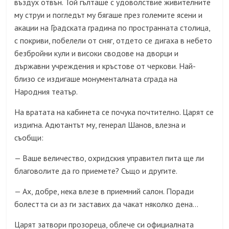
въздух отвън. Той гълташе с удоволствие живителните
му струи и погледът му бягаше през големите ясени и
акации на Градската градина по пространната столица,
с покриви, побелели от сняг, отдето се дигаха в небето
безбройни кули и високи сводове на дворци и
държавни учреждения и кръстове от черкови. Най-
близо се издигаше монументалната сграда на
Народния театър.
На вратата на кабинета се почука почтително. Царят се
издигна. Адютантът му, генерал Шанов, влезна и
съобщи:
Ваше величество, охридския управител пита ще ли
—
благоволите да го приемете? Също и другите.
Ах, добре, нека влезе в приемний салон. Поради
—
болестта си аз ги заставих да чакат няколко дена…
Царят затвори прозореца, облече си официалната