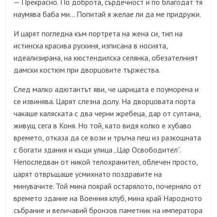
Прекрасно. По доброта, сърдечност и по благодат тя
—
наумява баба ми… Попитай я желае ли да ме придружи.
И царят погледна към портрета на жена си, тип на
истинска красива рускиня, изписана в носията,
идеализирана, на кюстендилска селянка, обезателният
дамски костюм при дворцовите тържества.
След малко адютантът яви, че царицата е поуморена и
се извинява. Царят слезна долу. На дворцовата порта
чакаше каляската с два черни жребеца, дар от султана,
живущ сега в Коня. Но той, като видя колко е хубаво
времето, отказа да се вози и тръгна пеш из разкошната
с богати здания и къщи улица „Цар Освободител“.
Непоследван от никой телохранител, облечен просто,
царят отвръщаше усмихнато поздравите на
минувачите. Той мина покрай остарялото, почерняло от
времето здание на Военния клуб, мина край Народното
събрание и величавий бронзов паметник на императора