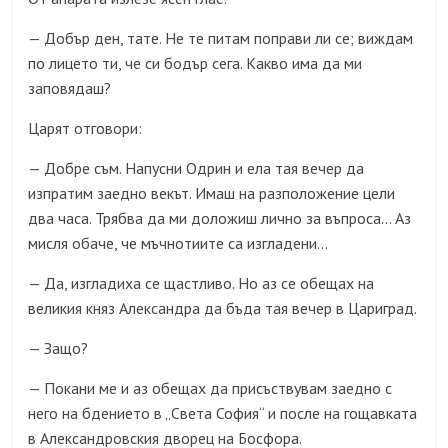
Добър ден, тате. Не те питам поправи ли се; виждам
—
по лицето ти, че си бодър сега. Какво има да ми
заповядаш?
Царят отговори:
Добре съм. Напусни Одрин и ела тая вечер да
—
изпратим заедно векът. Имаш на разположение цели
два часа. Трябва да ми доложиш лично за въпроса… Аз
мисля обаче, че мъчнотиите са изгладени…
Да, изгладиха се щастливо. Но аз се обещах на
—
великия княз Александра да бъда тая вечер в Цариград.
Защо?
—
Покани ме и аз обещах да присъствувам заедно с
—
него на бдението в „Света София“ и после на гощавката
в Александровския дворец на Босфора.