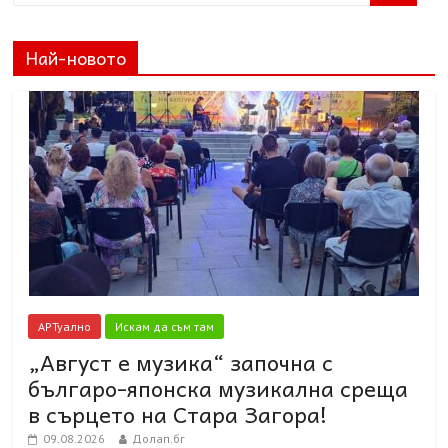
Най-новото
АРТуално
Искам да съм там
„Август е музика“ започна с
българо-японска музикална среща
в сърцето на Стара Загора!
09.08.2026
Долап.бг