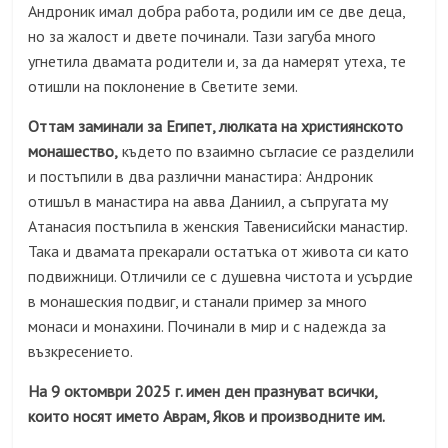
Андроник имал добра работа, родили им се две деца,
но за жалост и двете починали. Тази загуба много
угнетила двамата родители и, за да намерят утеха, те
отишли на поклонение в Светите земи.
Оттам заминали за Египет, люлката на християнското
монашество,
където по взаимно съгласие се разделили
и постъпили в два различни манастира: Андроник
отишъл в манастира на авва Даниил, а съпругата му
Атанасия постъпила в женския Тавенисийски манастир.
Така и двамата прекарали остатъка от живота си като
подвижници. Отличили се с душевна чистота и усърдие
в монашеския подвиг, и станали пример за много
монаси и монахини. Починали в мир и с надежда за
възкресението.
На 9 октомври 202
5
г. имен ден празнуват всички,
които носят името Аврам, Яков и производните им.