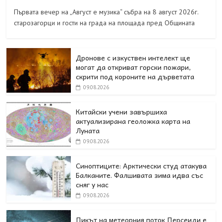
Първата вечер на „Август е музика“ събра на 8 август 2026г.
старозагорци и гости на града на площада пред Общината
Дронове с изкуствен интелект ще
могат да откриват горски пожари,
скрити под короните на дърветата
09.08.2026
Китайски учени завършиха
актуализирана геоложка карта на
Луната
09.08.2026
Синоптиците: Арктически студ атакува
Балканите. Фалшивата зима идва със
сняг у нас
09.08.2026
Пикът на метеорния поток Персеиди е