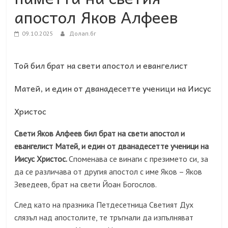
апостол Яков Алфеев
09.10.2025
Долап.бг
Той бил брат на свети апостол и евангелист
Матей, и един от дванадесетте ученици на Иисус
Христос
Свети Яков Алфеев бил брат на свети апостол и
евангелист Матей, и един от дванадесетте ученици на
Иисус Христос.
Споменава се винаги с презимето си, за
да се различава от другия апостол с име Яков – Яков
Зеведеев, брат на свети Йоан Богослов.
След като на празника Петдесетница Светият Дух
слязъл над апостолите, те тръгнали да изпълняват