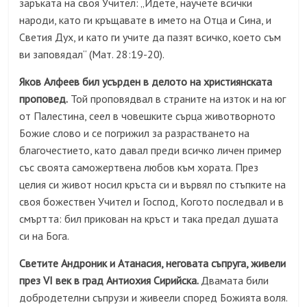
заръката на своя Учител: „Идете, научете всички
народи, като ги кръщавате в името на Отца и Сина, и
Светия Дух, и като ги учите да пазят всичко, което съм
ви заповядал“ (Мат. 28:19-20).
Яков Алфеев бил усърден в делото на християнската
проповед.
Той проповядвал в страните на изток и на юг
от Палестина, сеел в човешките сърца животворното
Божие слово и се погрижил за разрастването на
благочестието, като давал преди всичко личен пример
със своята саможертвена любов към хората. През
целия си живот носил кръста си и вървял по стъпките на
своя божествен Учител и Господ, Когото последвал и в
смъртта: бил прикован на кръст и така предал душата
си на Бога.
Светите Андроник и Атанасия, неговата съпруга, живели
през VI век в град Антиохия Сирийска.
Двамата били
добродетелни съпрузи и живеели според Божията воля.