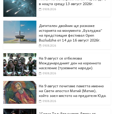
в нощта срещу 13 август 2026г.
09.08.2026
Дигитален двойник ще разкаже
историята на монумента „Бузлуджа“
на предстоящия фестивал Open
Buzludzha от 14 до 16 август 2026г.
09.08.2026
На 9 август се отбелязва
Международният ден на коренното
население (туземните народи).
09.08.2026
На 9 август почитаме паметта именно
на Свети апостол Матий (Матия),
който заел мястото на предателя Юда.
09.08.2026
“Суини Тод: Бръснарят Демон от