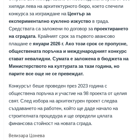
хиляди лева
на архитектурното бюро, което спечели
конкурса за изграждане на
Център за
експериментално куклено изкуство
в града.
Средствата са заложени по договор за
проектирането
на сградата
. Крайният срок за първото авансово
плащане е
януари 2026 г.
Ако този срок се пропусне,
обществената поръчка и международният конкурс
стават невалидни. Сумата е заложена в бюджета на
Министерството на културата за тази година, но
парите все още не се превеждат.
Конкурсът беше проведен през 2023 година с
обществена поръчка и участие на 98 проекта от целия
свят. След избора на архитектурен проект следва
създаването на работен, който ще даде начало на
строителната процедура и ще определи цялата
финансова стойност на новата сграда.
Велизара Цонева