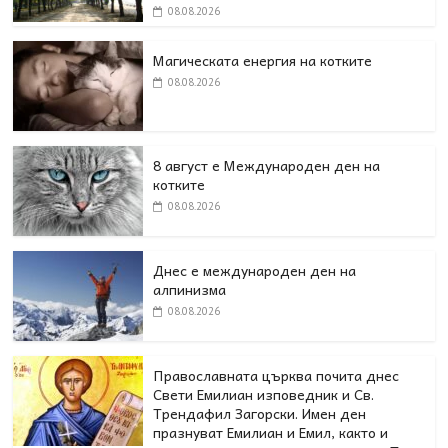
08.08.2026
Магическата енергия на котките
08.08.2026
8 август е Международен ден на
котките
08.08.2026
Днес е международен ден на
алпинизма
08.08.2026
Православната църква почита днес
Свети Емилиан изповедник и Св.
Трендафил Загорски. Имен ден
празнуват Емилиан и Емил, както и