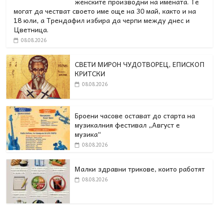
женските производни на имената. Те
могат да честват своето име още на 30 май, както и на
18 юли, а Трендафил избира да черпи между днес и
Цветница.
08.08.2026
СВЕТИ МИРОН ЧУДОТВОРЕЦ, ЕПИСКОП
КРИТСКИ
08.08.2026
Броени часове остават до старта на
музикалния фестивал „Август е
музика“
08.08.2026
Малки здравни трикове, които работят
08.08.2026