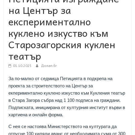
на Център за
експериментално
куклено изкуство към
Старозагорския куклен
театър
01.10.2025
Долап.бг
За по-малко от седмица Петицията в подкрепа на
проект
а
за строителството на
Център за
екпериментално куклено изкуство
към Кукления театър
в Стара Загора с
ъбра
над 1 100
подписа на
граждани
.
Подписката, инициирана от културния институт върви в
хартиена и онлайн
форма
.
С нея се настоява Министерството на културата да
отпусне
100 хиляди аванс от необходимата сума от
300