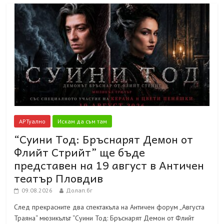
АРТуално
Искам да съм там
“Суини Тод: Бръснарят Демон от
Флийт Стрийт” ще бъде
представен на 19 август в Античен
театър Пловдив
09.08.2026
Долап.бг
След прекрасните два спектакъла на Античен форум „Августа
Траяна“ мюзикълът “Суини Тод: Бръснарят Демон от Флийт