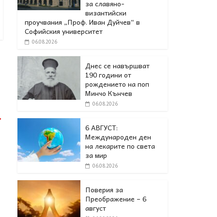
за славяно-
византийски
проучвания „Проф. Иван Дуйчев“ в
Софийския университет
06.08.2026
Днес се навършват
190 години от
рождението на поп
Минчо Кънчев
06.08.2026
→
6 АВГУСТ:
Международен ден
на лекарите по света
за мир
06.08.2026
Поверия за
Преображение – 6
август