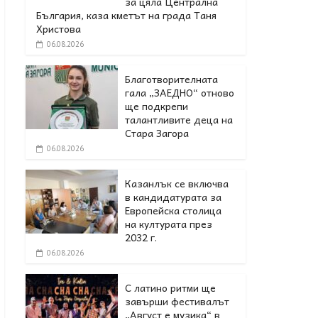
за цяла Централна
България, каза кметът на града Таня
Христова
06.08.2026
Благотворителната
гала „ЗАЕДНО“ отново
ще подкрепи
талантливите деца на
Стара Загора
06.08.2026
Казанлък се включва
в кандидатурата за
Европейска столица
на културата през
2032 г.
06.08.2026
С латино ритми ще
завърши фестивалът
„Август е музика“ в