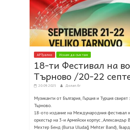
АРТуално
Искам да съм там
18-ти Фестивал на в
Търново /20-22 септ
20.09.2025
Долап.бг
Музиканти от България, Гърция и Турция свирят
Търново.
18-ото издание на Международния фестивал на
оркестър на 3-и Армейски корпус „Александър Ве
Мехтер Бенд (Bursa Uludağ Mehter Band), Гвар