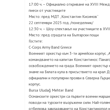
17:00 ч. – Официално откриване на ХVІІІ Меж
пиеси от участниците
Място: пред МДТ „Константин Кисимов“
22 септември 2025 год. /понеделник/
12:30 ч. – Шоу-спектакъл на участниците в ХV
Място: пред сградата на Български пощи
Гостите:
C-Corps Army Band Greece
Военният оркестър към 3-ти армейски корпус „
командването на капитан Константинос Панагоп
освобождението на града. Военният оркестър н
знаме на Бялата кула в присъствието на крал Д
официални и популярни прояви в Северна Гърци
корпус.
Bursa Uludağ Mehter Band
Османските оркестри са първите военни маршир
поводи на турските въоръжени сили. Най-голям
отбелязва завладяването на Константинопол н