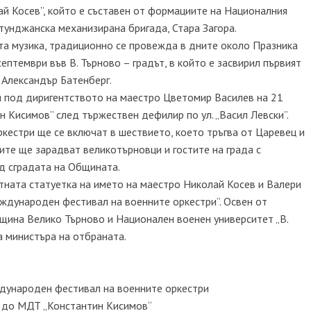
й Косев”, който е съставен от формациите на Националния
 тунджанска механизирана бригада, Стара Загора.
ата музика, традиционно се провежда в дните около Празника
ептември във В. Търново – градът, в който е засвирил първият
з Александър Батенберг.
я под диригентството на маестро Цветомир Василев на 21
 Кисимов” след тържествен дефилир по ул. „Васил Левски”.
кестри ще се включат в шествието, което тръгва от Царевец и
тите ще зарадват великотърновци и гостите на града с
д сградата на Общината.
тната статуетка на името на маестро Николай Косев и Валери
ждународен фестивал на военните оркестри”. Освен от
бщина Велико Търново и Национален военен университет „В.
а министъра на отбраната.
еждународен фестивал на военните оркестри
ол до МДТ „Константин Кисимов“