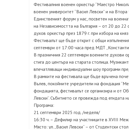
Фестивалния военен оркестър “Маестро Никола
военен университет “Васил Левски” и на Втора
Единственият форум у нас, посветен на военн
на Независимостта на България – от 20 до 22 с
духов оркестър през 1879 г. при избора на кня
Фестивалът ще бъде открит с общи изпълнени
септември от 17:00 часа пред МДТ „Константин
В празничния 22 септември военните духови ор
стига до центъра на старата столица. Музикан
впечатляващи индивидуални шоу програми пре
В рамките на фестивала ще бъде връчена поче
Вълев, покойните учредители на фондация “Ме
фондацията, фестивалът се организира и от О
Левски”. Събитието се провежда под егидата н
Програма:
21 септември 2025 год. /неделя/
16:30 ч. – Дефилир на участниците в ХVІІІ М
Място: ул. „Васил Левски“ – от Студентски ст