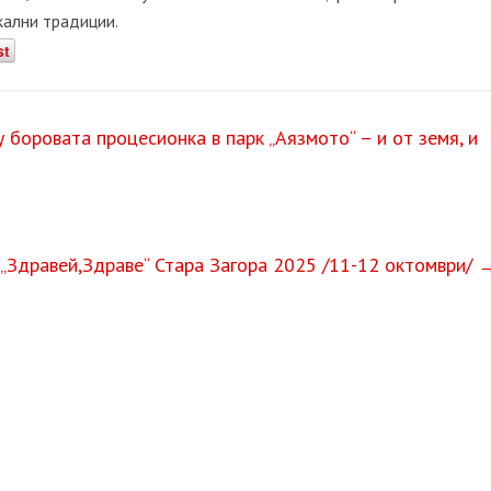
кални традиции.
st
боровата процесионка в парк „Аязмото“ – и от земя, и
„Здравей,Здраве“ Стара Загора 2025 /11-12 октомври/