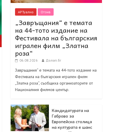
АРТуално
Отзив
„Завръщания“ е темата
на 44-тото издание на
Фестивала на българския
игрален филм „Златна
роза“
06.08.2026
Долап.бг
Завръщания“ е темата на 44-тото издание на
Фестивала на българския игрален филм
„Златна роза“, съобщиха организаторите от
Националния филмов център.
Кандидатурата на
Габрово за
Европейска столица
на културата е шанс