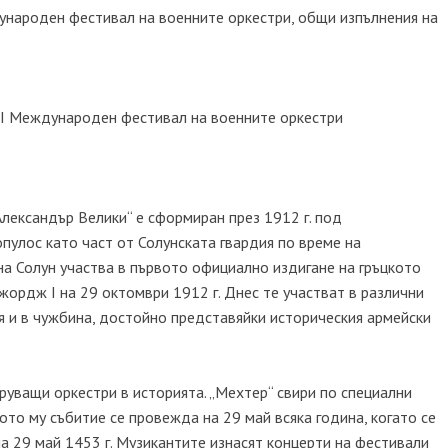
дународен фестивал на военните оркестри, общи изпълнения на
ІІІ Международен фестивал на военните оркестри
Александър Велики“ е сформиран през 1912 г. под
улос като част от Солунската гвардия по време на
а Солун участва в първото официално издигане на гръцкото
жордж I на 29 октомври 1912 г. Днес те участват в различни
я и в чужбина, достойно представяйки историческия армейски
уващи оркестри в историята. „Мехтер“ свири по специални
ото му събитие се провежда на 29 май всяка година, когато се
а 29 май 1453 г. Музикантите изнасят концерти на фестивали