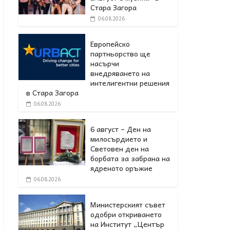
Стара Загора
06.08.2026
Европейско
партньорство ще
насърчи
внедряването на
интелигентни решения
в Стара Загора
06.08.2026
6 август – Ден на
милосърдието и
Световен ден на
борбата за забрана на
ядреното оръжие
06.08.2026
Министерският съвет
одобри откриването
на Институт „Център