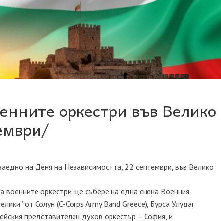
оенните оркестри във Велико
ември/
 заедно на Деня на Независимостта, 22 септември, във Велико
 военните оркестри ще събере на една сцена Военния
лики” от Солун (C-Corps Army Band Greece), Бурса Улудаг
дейския представителен духов оркестър – София, и