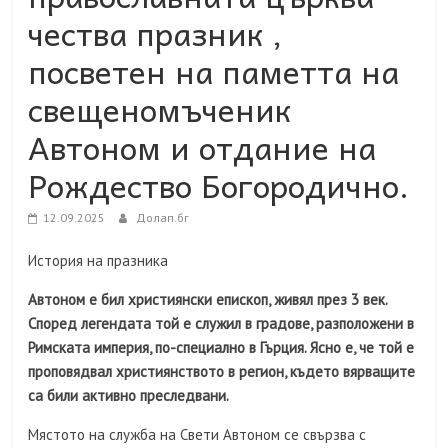
чества празник ,
посветен на паметта на
свещеномъченик
Автоном и отдание на
Рождество Богородично.
12.09.2025
Долап.бг
История на празника
Автоном е бил християнски епископ, живял през 3 век.
Според легендата той е служил в градове, разположени в
Римската империя, по-специално в Гърция. Ясно е, че той е
проповядвал християнството в регион, където вярващите
са били активно преследвани.
Мястото на служба на Свети Автоном се свързва с