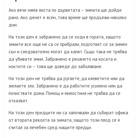
Ако вече няма листа по дърветата – зимата ще дойде
рано. Ако денят е ясен, това време ще продължи няколко
дни.
На този ден е забранено да се ходи в гората, защото
змиите все още не са се прибрали, подготвят се за зимен
сън и следователно могат да хапят. Също така не трябва
да убивате змии. Забранено е рязането на косата и
ноктите си – това ще доведе до заболяване.
На този ден не трябва да ругаете, да клеветите или да
желаете зло. Забранено е да работите усилено или да
почиствате дома. Помощ и милостиня не трябва да се
отказват.
На този ден предците ни са започвали да събират офика
от втората реколта за зимата, защото този плод се е
считал за лечебен сред нашите предци.