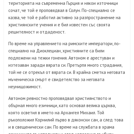
територията на съвременна Гърция и някои източници
сочат, че той е проповядвал в Солун. По-специално се
казва, че той е работил активно за разпространение на
християнските учения и е бил известен със своята
решителност и отдаденост.
По време на управлението на римските императори, по-
специално на Диоклециан, християните са били
подложени на тежки гонения. Автоном е арестуван и
изтезаван заради вярата си. Претърпя много страдания,
той не се отрекъл от вярата си. В крайна сметка неговата
мъченическа смърт е свидетелство за неговата
неунищожимост.
Автоном ревностно проповядвал християнството и
обърнал много езичници, като основал велика църква,
която осветил в името на Архангел Михаил. Той
ръкоположил Корнилий първо в дяконски сан, а след това
и в свещенически сан. По време на службата в храма