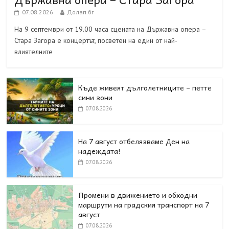
07.08.2026
Долап.бг
На 9 септември от 19.00 часа сцената на Държавна опера –
Стара Загора е концертът, посветен на един от най-
влиятелните
Къде живеят дълголетниците – петте
сини зони
07.08.2026
На 7 август отбелязваме Ден на
надеждата!
07.08.2026
Промени в движението и обходни
маршрути на градския транспорт на 7
август
07.08.2026