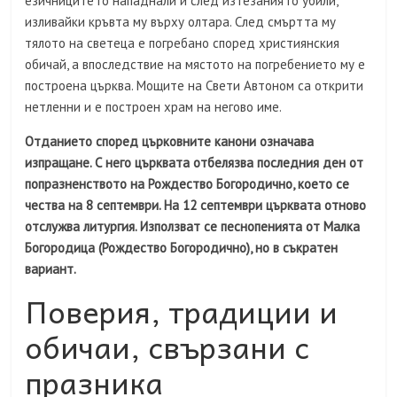
езичниците го нападнали и след изтезания го убили,
изливайки кръвта му върху олтара. След смъртта му
тялото на светеца е погребано според християнския
обичай, а впоследствие на мястото на погребението му е
построена църква. Мощите на Свети Автоном са открити
нетленни и е построен храм на негово име.
Отданието според църковните канони означава
изпращане. С него църквата отбелязва последния ден от
попразненството на Рождество Богородично, което се
чества на 8 септември. На 12 септември църквата отново
отслужва литургия. Използват се песнопенията от Малка
Богородица (Рождество Богородично), но в съкратен
вариант.
Поверия, традиции и
обичаи, свързани с
празника