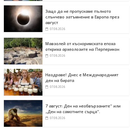
Защо да не пропускаме пълното
слънчево затъмнение в Европа през
август
07.08.2026
Мавзолей от късноримската епоха
откриха археолозите на Перперикон
07.08.2026
Наздраве! Днес е Международният
ден на бирата
07.08.2026
7 август: Ден на необвързаните“ или
„Ден на самотните сърца“.
07.08.2026