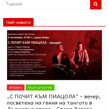
Най-новото
АРТуално
Искам да съм там
„С ПОЧИТ КЪМ ПИАЦОЛА“ – вечер,
посветена на гения на тангото в
Държавна опера – Стара Загора