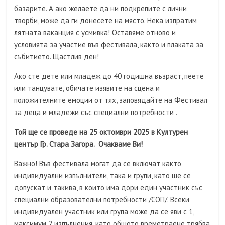
базарите. А ако желаете да ни подкрепите с лични
творби, може да ги донесете на място. Нека изпратим
лятната ваканция с усмивка! Оставяме отново и
условията за участие във фестивала, както и плаката за
събитието. Щастлив ден!
Ако сте дете или младеж до 40 годишна възраст, пеете
или танцувате, обичате изявите на сцена и
положителните емоции от тях, заповядайте на Фестивал
за деца и младежи със специални потребности .
Той ще се проведе на 25 октомври 2025 в Културен
център Гр. Стара Загора. Очакваме Ви!
Важно! Във фестивала могат да се включат както
индивидуални изпълнители, така и групи, като ще се
допускат и такива, в които има дори един участник със
специални образователни потребности /СОП/. Всеки
индивидуален участник или група може да се яви с 1,
максимум 2 изпълнения, като общото времетраене трябва