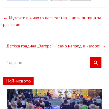
←
Музеите и живото наследство – нови пътища за
развитие
Детска градина „Загоре“ – само напред и нагоре!
→
Най-новото