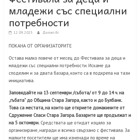
младежи със специални
потребности
12.09.2025
Долап.бг
ПОКАНА ОТ ОРГАНИЗАТОРИТЕ
Остава малко повече от месец до Фестивала за деца и
младежи със специални потребности. Искаме да
споделим и за двата базара, които са в подкрепа на тази
инициатива.
Заповядайте на 13 септември /събота/ от 9 до 14 ч. на
„гъбата” до Община Стара Загора, както и до Булбанк.
Това са местата, на които ще откриете домакините от
Сдружение Спаси Стара Загора. Базарите ще продължат и
на 5 октомври.
Средствата ще отидат изцяло за
организиране, награди и всичко свързано с фестивала. За
малките посетители ще има изненади по време на