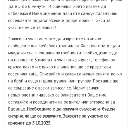
да е 5 до 6 минути. И още нещо, което искаме да
отбележим! Няма значение дали сте самоук талант или
посещавате педагог. Всеки е добре дошъл! Такси за
участие не се заплащат!
Заявки за участие може да изпратите на лично
съобщение във фейсбук страницата Фестивал за деца и
младежи със специални потребности. Необходимо е да
ни напишете 3 имена на участник,възраст, телефон за
връзка, както и с какво изпълнение ще се представи
песен или танц. Описвайте и какви са изпълненията, колко
на брой и също индивидуални или групови. Поетапно ще
се свързваме с всеки записал се. Молим всички
непълнолетни лица, ако се записвате от Ваше име
оставяйте и координати на родител или отговорно за
Вас лице.
Необходимо е да получим съгласие и бъдем
сигурни, че ще се включите. Заявките за участие се
приемат до 5.10.2025.