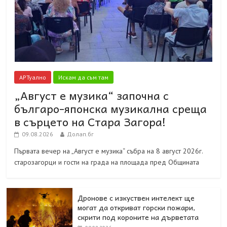
АРТуално
Искам да съм там
„Август е музика“ започна с
българо-японска музикална среща
в сърцето на Стара Загора!
09.08.2026
Долап.бг
Първата вечер на „Август е музика“ събра на 8 август 2026г.
старозагорци и гости на града на площада пред Общината
Дронове с изкуствен интелект ще
могат да откриват горски пожари,
скрити под короните на дърветата