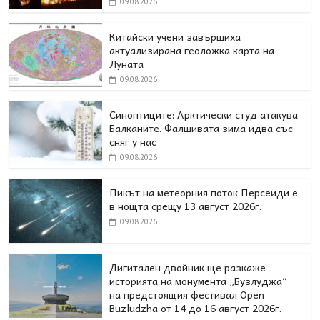
09.08.2026
Китайски учени завършиха
актуализирана геоложка карта на
Луната
09.08.2026
Синоптиците: Арктически студ атакува
Балканите. Фалшивата зима идва със
сняг у нас
09.08.2026
Пикът на метеорния поток Персеиди е
в нощта срещу 13 август 2026г.
09.08.2026
Дигитален двойник ще разкаже
историята на монумента „Бузлуджа“
на предстоящия фестивал Open
Buzludzha от 14 до 16 август 2026г.