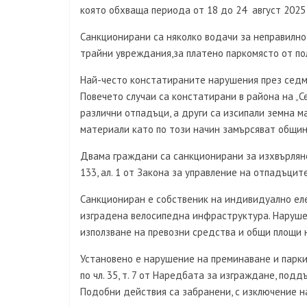
която обхваща периода от 18 до 24 август 2025 
Санкционирани са няколко водачи за неправилно 
трайни увреждания,за платено паркомясто от пол
Най-често констатираните нарушения през седм
Повечето случаи са констатирани в района на „С
различни отпадъци, а други са изсипали земна м
материали като по този начин замърсяват общин
Двама граждани са санкционирани за изхвърляне
133, ал. 1 от Закона за управление на отпадъците
Санкциониран е собственик на индивидуално елек
изградена велосипедна инфраструктура. Нарушени
използване на превозни средства и общи площи 
Установено е нарушение на преминаване и парки
по чл. 35, т. 7 от Наредбата за изграждане, по
Подобни действия са забранени, с изключение н