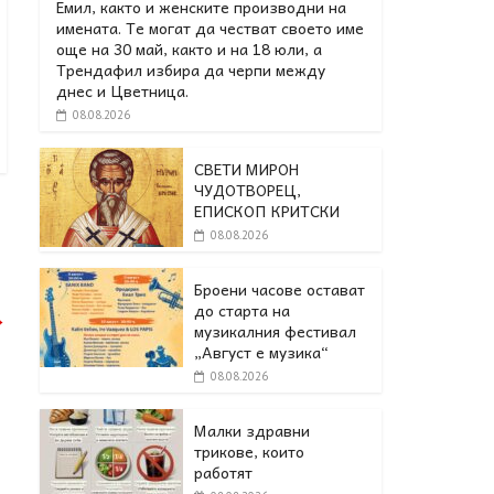
Емил, както и женските производни на
имената. Те могат да честват своето име
още на 30 май, както и на 18 юли, а
Трендафил избира да черпи между
днес и Цветница.
08.08.2026
СВЕТИ МИРОН
ЧУДОТВОРЕЦ,
ЕПИСКОП КРИТСКИ
08.08.2026
Броени часове остават
до старта на
→
музикалния фестивал
„Август е музика“
08.08.2026
Малки здравни
трикове, които
работят