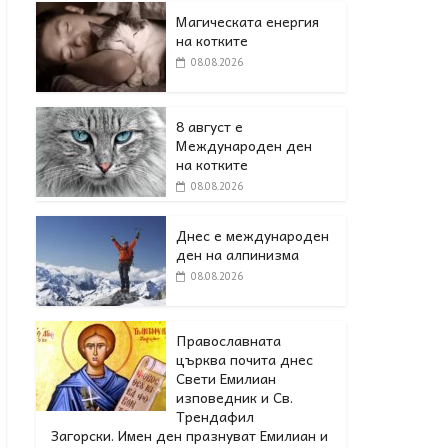
Магическата енергия
на котките
08.08.2026
8 август е
Международен ден
на котките
08.08.2026
Днес е международен
ден на алпинизма
08.08.2026
Православната
църква почита днес
Свети Емилиан
изповедник и Св.
Трендафил
Загорски. Имен ден празнуват Емилиан и