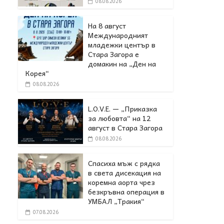
08.08.2026
На 8 август
Международният
младежки център в
Стара Загора е
домакин на „Ден на
Корея“
08.08.2026
L.O.V.E. — „Приказка
за любовта“ на 12
август в Стара Загора
08.08.2026
Спасиха мъж с рядка
в света дисекация на
коремна аорта чрез
безкръвна операция в
УМБАЛ „Тракия“
07.08.2026