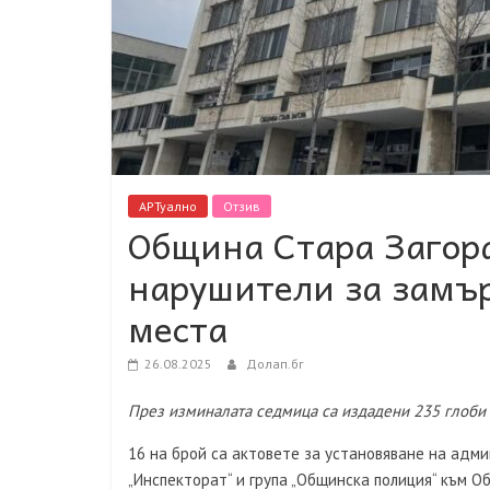
АРТуално
Отзив
Община Стара Загора
нарушители за замъ
места
26.08.2025
Долап.бг
През изминалата седмица са издадени 235 глоби 
16 на брой са актовете за установяване на адм
„Инспекторат“ и група „Общинска полиция“ към О