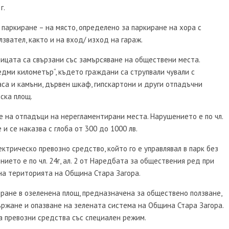
г.
паркиране – на място, определено за паркиране на хора с
звател, както и на вход/ изход на гараж.
ицата са свързани със замърсяване на обществени места.
едми километър“, където граждани са струпвали чували с
аса и камъни, дървен шкаф, гипскартони и други отпадъчни
ска площ.
 на отпадъци на нерегламентирани места. Нарушението е по чл.
 и се наказва с глоба от 300 до 1000 лв.
трическо превозно средство, който го е управлявал в парк без
ето е по чл. 24г, ал. 2 от Наредбата за обществения ред при
на територията на Община Стара Загора.
ране в озеленена площ, предназначена за обществено ползване,
ддържане и опазване на зелената система на Община Стара Загора.
а превозни средства със специален режим.