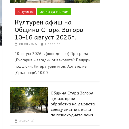
АРТуално
Искам да съм там
Културен афиш на
Община Стара Загора –
10-16 август 2026г.
08.08.2026
Долап.бг
10 август 2026 г. (понеделник) Програма
„България – загадки от вековете”: Пещери
подслони; Литературни игри; Арт ателие
„Сръчковци”. 10.00 –
Община Стара Загора
ще извърши
обработка на дървета
срещу листни въшки
по пешеходната зона
08.08.2026