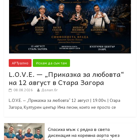
АРТуално
Искам да съм там
L.O.V.E. — „Приказка за любовта“
на 12 август в Стара Загора
08.08.2026
Долап.бг
L.O.V.E. — „Приказка за любовта“ 12 август | 19.00ч. | Стара
Загора, Културен център Има песни, които не просто се
Спасиха мъж с рядка в света
дисекация на коремна аорта чрез