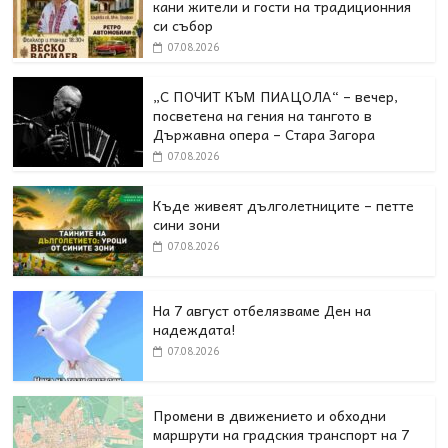
кани жители и гости на традиционния
си събор
07.08.2026
„С ПОЧИТ КЪМ ПИАЦОЛА“ – вечер,
посветена на гения на тангото в
Държавна опера – Стара Загора
07.08.2026
Къде живеят дълголетниците – петте
сини зони
07.08.2026
На 7 август отбелязваме Ден на
надеждата!
07.08.2026
Промени в движението и обходни
маршрути на градския транспорт на 7