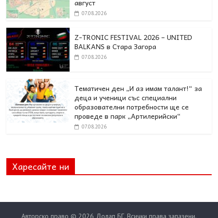
август
07.08.2026
Z-TRONIC FESTIVAL 2026 – UNITED
BALKANS в Стара Загора
07.08.2026
Тематичен ден „И аз имам талант!“ за
деца и ученици със специални
образователни потребности ще се
проведе в парк „Артилерийски“
07.08.2026
Харесайте ни
Авторско право © 2026
Долап БГ
. Всички права запазени.