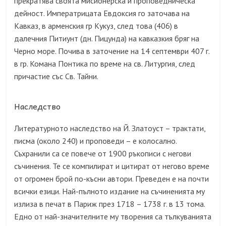
прекратява своята мисионерска и проповедническа
дейност. Императрицата Евдоксия го заточава на
Кавказ, в арменския гр Кукуз, след това
(406)
в
далечния Питиунт (дн. Пицунда) на кавказкия бряг на
Черно море. Почива в заточение на
14 септември 407 г.
в гр. Комана Понтика по време на св. Литургия, след
причастие със Св. Тайни.
Наследство
Литературното наследство на Й. Златоуст – трактати,
писма (около 240) и проповеди – е колосално.
Съхранили са се повече от 1900 ръкописи с негови
съчинения. Те се компилират и цитират от негово време
от огромен брой по-късни автори. Преведен е на почти
всички езици. Най-пълното издание на съчиненията му
излиза в печат в Париж през 1718 – 1738 г. в 13 тома.
Едно от най-значителните му творения са тълкуванията