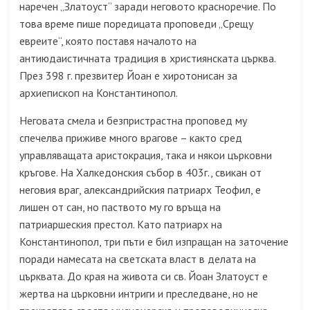
наречен „Златоуст“ заради неговото красноречие. По
това време пише поредицата проповеди „Срещу
евреите“, която поставя началото на
антиюдаистичната традиция в християнската църква.
През 398 г. презвитер Йоан е хиротонисан за
архиепископ на Константинопол.
Неговата смела и безпристрастна проповед му
спечелва приживе много врагове – както сред
управляващата аристокрация, така и някои църковни
кръгове. На Халкедонския събор в 403г., свикан от
неговия враг, александрийския патриарх Теофил, е
лишен от сан, но паството му го връща на
патриаршеския престол. Като патриарх на
Константинопол, три пъти е бил изпращан на заточение
поради намесата на светската власт в делата на
църквата. До края на живота си св. Йоан Златоуст е
жертва на църковни интриги и преследване, но не