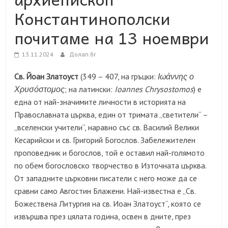
Константинополски
почитаме на 13 ноември
13.11.2024
Долап.бг
Св. Йоан Златоуст
(349 – 407, на гръцки:
Ιωάννης ο
Χρυσόστομος
; на латински:
Ioannes Chrysostomos
) е
една от най-значимите личности в историята на
Православната църква, един от тримата „светители“ –
„вселенски учители“, наравно със св. Василий Велики
Кесарийски и св. Григорий Богослов. Забележителен
проповедник и богослов, той е оставил най-голямото
по обем богословско творчество в Източната църква.
От западните църковни писатели с него може да се
сравни само Авгостин Блажени. Най-известна е „Св.
Божествена Литургия на св. Иоан Златоуст“, която се
извършва през цялата година, освен в дните, през