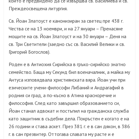
които е предвидено да се извършва св. Василиева и св.
Преждеосвещена литургия.
Св. Йоан Златоуст е канонизиран за светец пре 438 г.
Чества се на 13 ноември, и на 27 януари – Пренасяне
мощите на св. Йоан Златоуст и на 30 януари – Деня на
св. Три Светители (заедно със св. Василий Велики и св.
Григорий Богослов).
Роден е в Антиохия Сирийска в гръко-сирийско знатно
семейство. Баща му Секунд бил военачалник, а майка му
Антуса изповядвала християнската вяра. Йоан учи при
езическите учени-философи Либаний и Андрагафий в
родния си град, а по-късно в Атина красноречие и
философия. След като завършил образованието си,
Йоан станал адвокат и постъпил на гражданска служба
като защитник в съдебни дела. Покръстен е когато е на
26 години и става аскет. През 381 г. е в сан дякон, в 386
г. в сан презвитер. Оттогава славата му расте и е