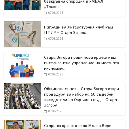
безкръвна операция в УМБАЛ
„Тракия“
07.08.2026
Награди за Литературния клуб към
ЦПЛР – Стара Загора
07.08.2026
Стара Загора прави нова крачка към
интелигентно управление на местната
икономика
07.08.2026
Общински съвет – Стара Загора откри
процедура за избор на 50 съдебни
заседатели за Окръжен съд – Стара
Загора
07.08.2026
Старозагорското село Малка Верея