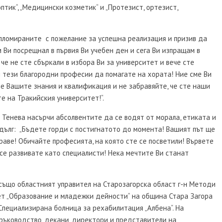
тик“, „Медицински козметик“ и „Протезист, ортезист,
пломираните с пожелание за успешна реализация и призив да
ъм Ви посрещнал в първия Ви учебен ден и сега Ви изпращам в
 че не сте сбъркали в избора Ви за университет и вече сте
ли тези благородни професии да помагате на хората! Ние сме Ви
е Вашите знания и квалификация и не забравяйте, че сте наши
е на Тракийския университет!“.
Тенева насърчи абсолвентите да се водят от морала, етиката и
дълг: „Бъдете горди с постигнатото до момента! Вашият път ще
аве! Обичайте професията, на която сте се посветили! Вървете
се развивате като специалисти! Нека мечтите Ви станат
също областният управител на Старозагорска област г-н Методи
ет „Образование и младежки дейности“ на община Стара Загора
Специализирана болница за рехабилитация „Албена“. На
ръководство, декани, директори и представители на