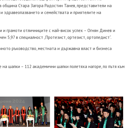
а община Стара Загора Радостин Танев, представители на
 и здравеопазването и семействата и приятелите на
и и грамоти отличниците с най-висок успех – Огнян Динев и
ен 5,97 в специалност „Протезист, ортезист, ортопедист“.
чното ръководство, местната и държавна власт и бизнеса
 на шапки – 112 академични шапки полетяха нагоре, по пътя към