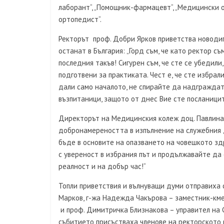
лаборант“, „Помощник-фармацевт“, „Медицински оп
ортопедист“.
Ректорът проф. Добри Ярков приветства новоди
останат в България: „Горд съм, че като ректор с
последния такъв! Сигурен съм, че сте се убедили,
подготвени за практиката. Чест е, че сте избра
дали само началото, не спирайте да надграждат
възпитаници, защото от днес Вие сте посланицит
Директорът на Медицинския колеж доц. Павлина 
добронамереността в изпълнение на служебния 
бъде в основите на опазването на човешкото здр
с увереност в избрания път и продължавайте да 
реалност и на добър час!“
Топли приветствия и вълнуващи думи отправиха 
Марков, г-жа Надежда Чакърова – заместник-км
и проф. Димитричка Близнакова – управител на 
събитието присъстваха членове на ректорското 