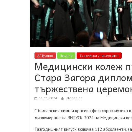
АРТуално
Знание
Тракийски университет
Медицински колеж пр
Стара Загора диплом
тържествена церемо
11.11.2024
Долап.бг
С българския химн и красива фолклорна музика 
дипломиране на ВИПУСК 2024 на Медицински коле
Тазгодишният випуск включва 112 абсолвенти, з