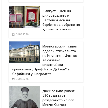
6 август – Ден на
милосърдието и
Световен ден на
борбата за забрана на
ядреното оръжие
06.08.2026
Министерският съвет
одобри откриването
на Институт „Център
за славяно-
византийски
проучвания „Проф. Иван Дуйчев“ в
Софийския университет
06.08.2026
Днес се навършват
190 години от
рождението на поп
Минчо Кънчев