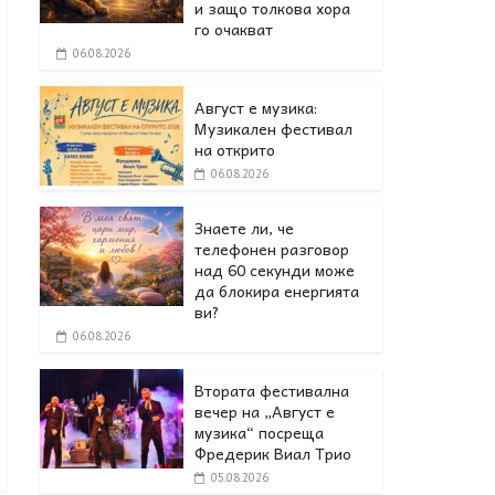
и защо толкова хора
го очакват
06.08.2026
Август е музика:
Музикален фестивал
на открито
06.08.2026
Знаете ли, че
телефонен разговор
над 60 секунди може
да блокира енергията
ви?
06.08.2026
Втората фестивална
вечер на „Август е
музика“ посреща
Фредерик Виал Трио
05.08.2026