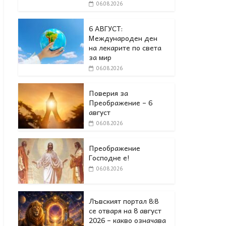
06.08.2026
6 АВГУСТ:
Международен ден
на лекарите по света
за мир
06.08.2026
Поверия за
Преображение – 6
август
06.08.2026
Преображение
Господне е!
06.08.2026
Лъвският портал 8:8
се отваря на 8 август
2026 – какво означава