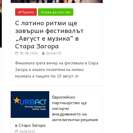
АРТуално
Искам да съм там
С латино ритми ще
завърши фестивалът
„Август е музика“ в
Стара Загора
06.08.2026
Долап.бг
Финалната трета вечер на фестивала в Стара
Загора е изцяло посветена на латино
музиката и танците На 10 август от
Европейско
партньорство ще
насърчи
внедряването на
интелигентни решения
в Стара Загора
06.08.2026