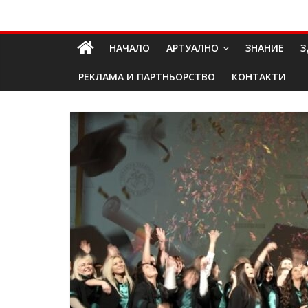
Skip
Долап
to
content
НАЧАЛО
АРТУАЛНО
ЗНАНИЕ
З
БГ
РЕКЛАМА И ПАРТНЬОРСТВО
КОНТАКТИ
култура|
изкуство|
пътешествия|
мода|
събития|
кухня|
реклама|
минало|