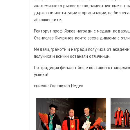
академичното ръководство, заместник-кметът н
държавни институции и организации, на бизнеса
абсолвентите.
Ректорът проф. Ярков награди с медали, подаръц
Станислав Кимрянов, които взеха диплома с отлич
Медали, грамоти и награди получиха от академи
получиха и всички останали отличници.
По традиция финалът беше поставен от хвърляне
успеха!
снимки: Светлозар Недев