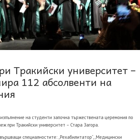
и Тракийски университет –
ира 112 абсолвенти на
ния
в изпълнение на студенти започна тържествената церемония по
ж при Тракийски университет – Стара Загора.
авършващи специалностите: „Рехабилитатор“, „Медицински