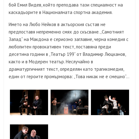
бой Емил Видев, който преподава тази специалност на
каскадьорите в Националната спортна академия.
Името на Любо Нейков в актьорския състав не
предпоставя непременно смях до скъсване. „Самотният
Запад“ на Макдона е сериозно заглавие, черна комедия с
любопитен провокативен текст, поставяна преди
десетина години в „Театър 199“ от Владимир Люцканов,
както и в Модерен театър. Неслучайно в
драматургичният текст, определян като трагикомедия,
един от героите промърморва: „Това никак не е смешно“…