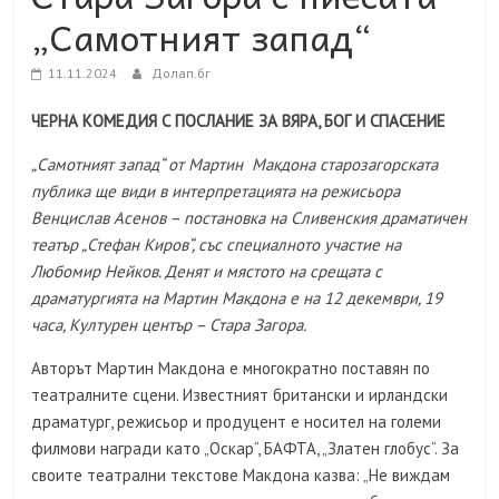
„Самотният запад“
11.11.2024
Долап.бг
ЧЕРНА КОМЕДИЯ С ПОСЛАНИЕ ЗА ВЯРА, БОГ И СПАСЕНИЕ
„Самотният запад“ от Мартин Макдона старозагорската
публика ще види в интерпретацията на режисьора
Венцислав Асенов – постановка на Сливенския драматичен
театър „Стефан Киров“, със специалното участие на
Любомир Нейков. Денят и мястото на срещата с
драматургията на Мартин Макдона е на 12 декември, 19
часа, Културен център – Стара Загора.
Авторът Мартин Макдона е многократно поставян по
театралните сцени. Известният британски и ирландски
драматург, режисьор и продуцент е носител на големи
филмови награди като „Оскар“, БАФТА, „Златен глобус“. За
своите театрални текстове Макдона казва: „Не виждам