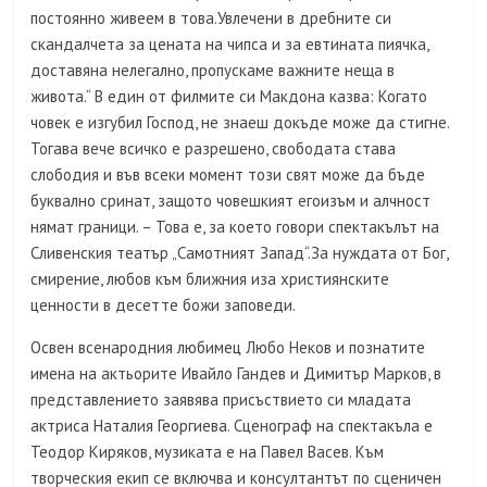
постоянно живеем в това.Увлечени в дребните си
скандалчета за цената на чипса и за евтината пиячка,
доставяна нелегално, пропускаме важните неща в
живота.“ В един от филмите си Макдона казва: Когато
човек е изгубил Господ, не знаеш докъде може да стигне.
Тогава вече всичко е разрешено, свободата става
слободия и във всеки момент този свят може да бъде
буквално сринат, защото човешкият егоизъм и алчност
нямат граници. – Това е, за което говори спектакълът на
Сливенския театър „Самотният Запад“.За нуждата от Бог,
смирение, любов към ближния иза християнските
ценности в десетте божи заповеди.
Освен всенародния любимец Любо Неков и познатите
имена на актьорите Ивайло Гандев и Димитър Марков, в
представлението заявява присъствието си младата
актриса Наталия Георгиева. Сценограф на спектакъла е
Теодор Киряков, музиката е на Павел Васев. Към
творческия екип се включва и консултантът по сценичен