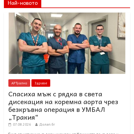
Най-новото
АРТуално
Здраве
Спасиха мъж с рядка в света
дисекация на коремна аорта чрез
безкръвна операция в УМБАЛ
„Тракия“
07.08.2026
Долап.бг