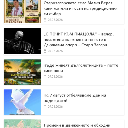
Старозагорското село Малка Верея
кани жители и гости на традиционния
си събор
07.08.2026
„С ПОЧИТ КЪМ ПИАЦОЛА“ – вечер,
посветена на гения на тангото в
Държавна опера – Стара Загора
07.08.2026
Къде живеят дълголетниците – петте
сини зони
07.08.2026
На 7 август отбелязваме Ден на
надеждата!
07.08.2026
Промени в движението и обходни