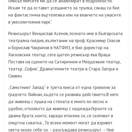
смисъл пиесите ми да се анализират в подробности.
Искам те да оставят усещането за тръпка, сякаш си бил
на фантастична въртележка или на влакчето на ужасите
в увеселителния парк“.
Режисьорът Венцислав Асенов, познато име в българската
театрална гилдия, възпитаник на проф. Красимир Спасов
и Борислав Чакринов в НАТФИЗ, е бил директор на
Хасковския театър, сега щатен режисьор във Враца.
Поставя на сцените на Сатиричния и Младежкия театър,
театър „София”, Драматичните театри в Стара Загора и
Сливен.
„Самотният Запад“ е трета пиеса от една трилогия за
градчето Лийнан, където се развива действието.В него
да живееш с пушка на стената е много по-лесно и
удобно, отколкото да живееш с надежда.Героите са
двама братя, които, заради егоизма си, се скопчват в
смъртна схватка. „Те всеки момент могат да взривят
света около себе си. – разсъждава режисьорът. – Ние