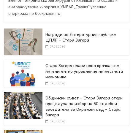
Екип от четирима съдови хирурзи от Клиниката по съдова и
ендоваскуларна хирургия в УМБАЛ „Тракия“ успешно
оперираха по безкръвен път
Награди за Литературния клуб към
ЦПЛР – Стара Загора
07.08.2026
Стара Загора прави нова крачка към
интелигентно управление на местната
икономика
07.08.2026
Общински съвет – Стара Загора откри
процедура за избор на 50 съдебни
заседатели за Окръжен съд – Стара
Загора
07.08.2026