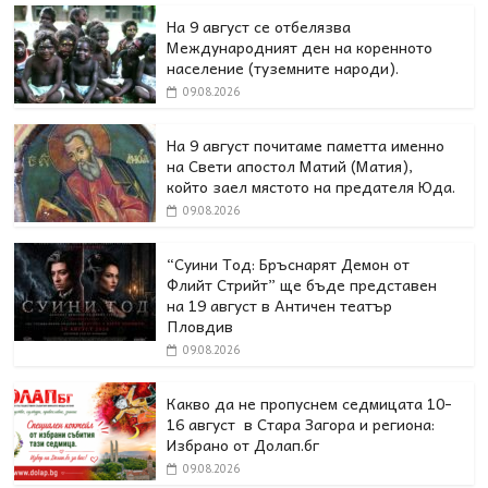
На 9 август се отбелязва
Международният ден на коренното
население (туземните народи).
09.08.2026
На 9 август почитаме паметта именно
на Свети апостол Матий (Матия),
който заел мястото на предателя Юда.
09.08.2026
“Суини Тод: Бръснарят Демон от
Флийт Стрийт” ще бъде представен
на 19 август в Античен театър
Пловдив
09.08.2026
Какво да не пропуснем седмицата 10-
16 август в Стара Загора и региона:
Избрано от Долап.бг
09.08.2026