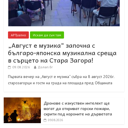
АРТуално
Искам да съм там
„Август е музика“ започна с
българо-японска музикална среща
в сърцето на Стара Загора!
09.08.2026
Долап.бг
Първата вечер на „Август е музика“ събра на 8 август 2026г.
старозагорци и гости на града на площада пред Общината
Дронове с изкуствен интелект ще
могат да откриват горски пожари,
скрити под короните на дърветата
09.08.2026