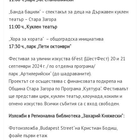
„Банда бацили“ – спектакъл за деца на Държавен куклен
театър – Стара Загора
11:00 ч., Куклен театър
„Хора за хората“ – общоградска инициатива
1
7
:30 ч., парк „Пети октомври“
Фестивал за улични изкуства 6Fest (ШестФест) 20 и 21
септември 2024 г. / по отделна програма/
парк „Артилерийски“ (до шадраваните).
Проектът се осъществява с финансовата подкрепа на
Община Стара Загора по Програма „Култура“. Фестивалът
ще представи цирк, куклен театър, клоунада, кокили и
огнено изкуство. Всички събития са с вход свободен.
Изложби
в Регионална библиотека „Захарий Княжески“:
Фотоизложба „Budapest Street“на Кристиан Бодиш,
фоайе първи етаж