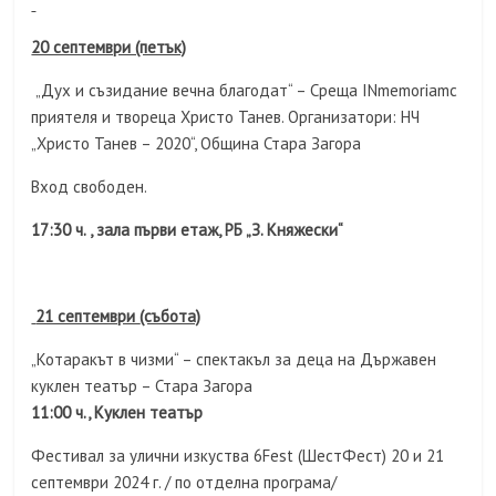
20 септември (петък)
„Дух и съзидание вечна благодат“ – Среща INmemoriamс
приятеля и твореца Христо Танев. Организатори: НЧ
„Христо Танев – 2020“, Община Стара Загора
Вход свободен.
17:30 ч. , зала първи етаж, РБ „З. Княжески“
21 септември
(събота)
„Котаракът в чизми“ – спектакъл за деца на Държавен
куклен театър – Стара Загора
11:00 ч., Куклен театър
Фестивал за улични изкуства 6Fest (ШестФест) 20 и 21
септември 2024 г. / по отделна програма/