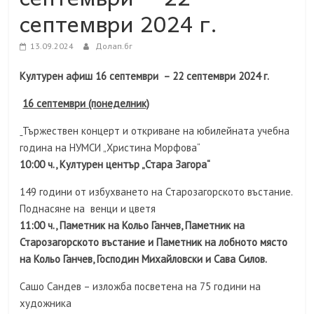
септември 2024 г.
13.09.2024
Долап.бг
Културен афиш 16 септември – 22 септември 2024 г.
16 септември (понеделник)
Тържествен концерт и откриване на юбилейната учебна
година на НУМСИ „Христина Морфова“
10:00 ч., Културен център „Стара Загора“
149 години от избухването на Старозагорското въстание.
Поднасяне на венци и цветя
11:00 ч.,
Паметник на Кольо Ганчев, Паметник на
Старозагорското въстание и
П
аметник на лобното място
на Кольо Ганчев, Господин Михайловски и Сава Силов
.
Сашо Сандев – изложба посветена на 75 години на
художника