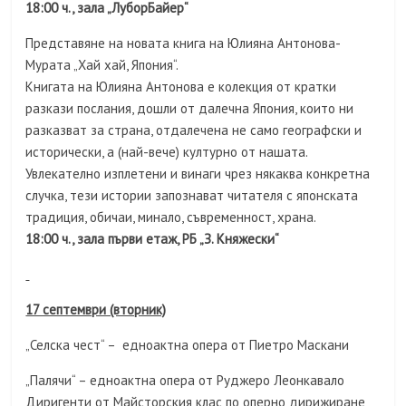
18:00 ч., зала „ЛуборБайер“
Представяне на новата книга на Юлияна Антонова-
Мурата „Хай хай, Япония“.
Книгата на Юлияна Антонова е колекция от кратки
разкази послания, дошли от далечна Япония, които ни
разказват за страна, отдалечена не само географски и
исторически, а (най-вече) културно от нашата.
Увлекателно изплетени и винаги чрез някаква конкретна
случка, тези истории запознават читателя с японската
традиция, обичаи, минало, съвременност, храна.
18:00 ч., зала първи етаж, РБ „З. Княжески“
17 септември (вторник)
„Селска чест“ – едноактна опера от Пиетро Маскани
„Палячи“ – едноактна опера от Руджеро Леонкавало
Диригенти от Майсторския клас по оперно дирижиране