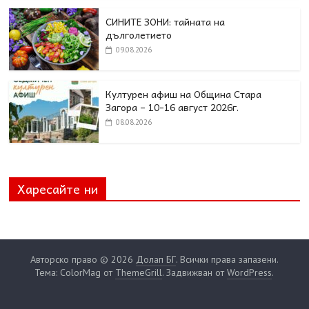
СИНИТЕ ЗОНИ: тайната на
дълголетието
09.08.2026
Културен афиш на Община Стара
Загора – 10-16 август 2026г.
08.08.2026
Харесайте ни
Авторско право © 2026
Долап БГ
. Всички права запазени.
Тема: ColorMag от
ThemeGrill
. Задвижван от
WordPress
.