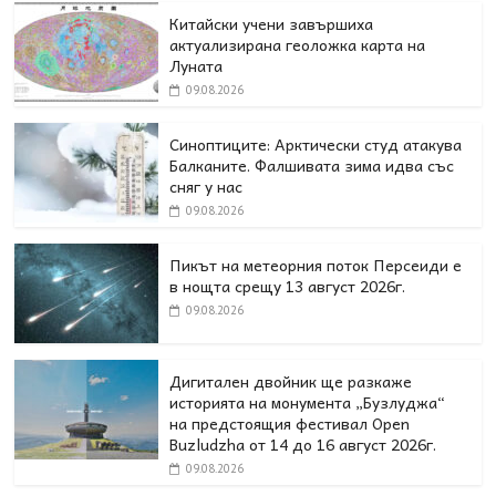
Китайски учени завършиха
актуализирана геоложка карта на
Луната
09.08.2026
Синоптиците: Арктически студ атакува
Балканите. Фалшивата зима идва със
сняг у нас
09.08.2026
Пикът на метеорния поток Персеиди е
в нощта срещу 13 август 2026г.
09.08.2026
Дигитален двойник ще разкаже
историята на монумента „Бузлуджа“
на предстоящия фестивал Open
Buzludzha от 14 до 16 август 2026г.
09.08.2026