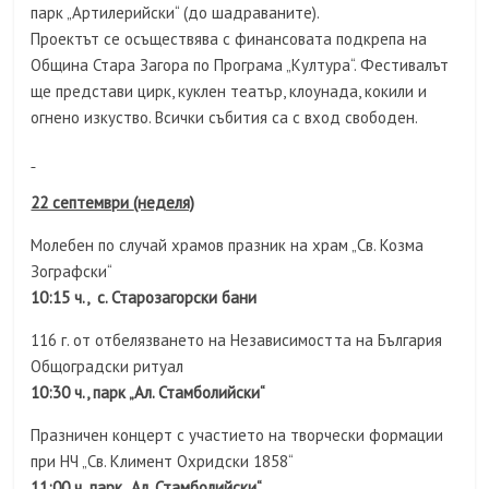
парк „Артилерийски“ (до шадраваните).
Проектът се осъществява с финансовата подкрепа на
Община Стара Загора по Програма „Култура“. Фестивалът
ще представи цирк, куклен театър, клоунада, кокили и
огнено изкуство. Всички събития са с вход свободен.
22 септември
(неделя)
Молебен по случай храмов празник на храм „Св. Козма
Зографски“
10:15 ч., с. Старозагорски бани
116 г. от отбелязването на Независимостта на България
Общоградски ритуал
10:30 ч., парк „Ал. Стамболийски“
Празничен концерт с участието на творчески формации
при НЧ „Св. Климент Охридски 1858“
11:00 ч.,парк „Ал. Стамболийски“