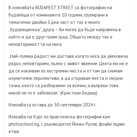
В изложбата BUDAPEST STREET са фотографии на
Будапеща от изминалите 10 години, групирани в
тематични двойки. Една част от тях е много
„будапещенска“, друга – би могла да бъде направена в
който и да е друг голям град. Общото между тях е
неповторимостта на мига.
„Най-голяма радост ми доставя, когато мога да увековеча
рядко, неповторимо, пълно с живот явление. Целта ми не е
да се изкачвам по екстремни места и оттам да снимам
изумителни перспективи, а да откривам места и гледни
точки, които са разбираеми за всички, и въпреки това
никой не ги е забелязал.“ (Кристиан Бодиш)
Изложбата остава до 30 септември 2024 г.
Изложба на Курс по практическа фотография към
photoschool.bg, с ръководител Йонко Русев, фоайе първи
етаж