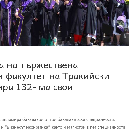
а на тържествена
 факултет на Тракийски
ра 132- ма свои
 дипломира бакалаври от три бакалавърски специалности:
и “Бизнесът икономика”, както и магистри в пет специалности