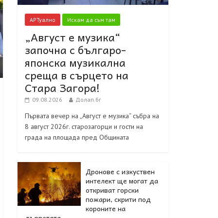
АРТуално
Искам да съм там
„Август е музика“
започна с българо-
японска музикална
среща в сърцето на
Стара Загора!
09.08.2026
Долап.бг
Първата вечер на „Август е музика“ събра на
8 август 2026г. старозагорци и гости на
града на площада пред Общината
Дронове с изкуствен
интелект ще могат да
откриват горски
пожари, скрити под
короните на
дърветата