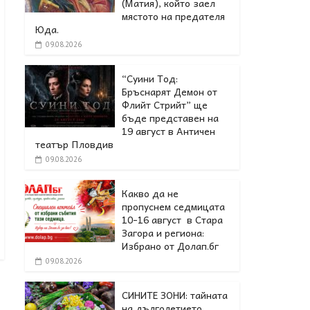
(Матия), който заел
мястото на предателя
Юда.
09.08.2026
“Суини Тод:
Бръснарят Демон от
Флийт Стрийт” ще
бъде представен на
19 август в Античен
театър Пловдив
09.08.2026
Какво да не
пропуснем седмицата
10-16 август в Стара
Загора и региона:
Избрано от Долап.бг
09.08.2026
СИНИТЕ ЗОНИ: тайната
на дълголетието