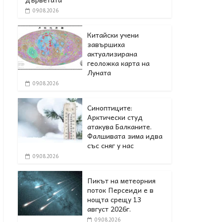
09.08.2026
Китайски учени
завършиха
актуализирана
геоложка карта на
Луната
09.08.2026
Синоптиците:
Арктически студ
атакува Балканите.
Фалшивата зима идва
със сняг у нас
09.08.2026
Пикът на метеорния
поток Персеиди е в
нощта срещу 13
август 2026г.
09.08.2026