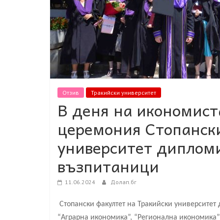
Отзив
Тракийски университет
В деня на икономист
церемония Стопански
университет дипломи
възпитаници
11.06.2024
Долап.бг
Стопански факултет на Тракийски университет
“Аграрна икономика”, “Регионална икономика” 