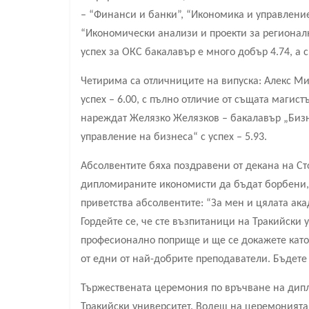
– “Финанси и банки”, “Икономика и управление
“Икономически анализи и проекти за регионал
успех за ОКС бакалавър е много добър 4.74, а 
Четирима са отличниците на випуска: Алекс М
успех – 6.00, с пълно отличие от същата магист
нареждат Желязко Желязков – бакалавър „Бизн
управление на бизнеса“ с успех – 5.93.
Абсолвентите бяха поздравени от декана на Ст
дипломираните икономисти да бъдат борбени, 
приветства абсолвентите: “За мен и цялата ак
Гордейте се, че сте възпитаници на Тракийски 
професионално поприще и ще се докажете като 
от едни от най-добрите преподаватели. Бъдете
Тържествената церемония по връчване на дип
Тракийски университет. Водещ на церемонията б