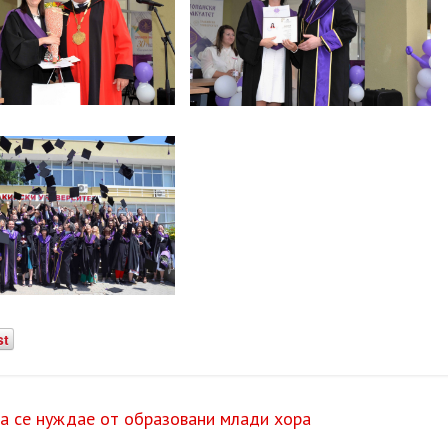
st
ра се нуждае от образовани млади хора