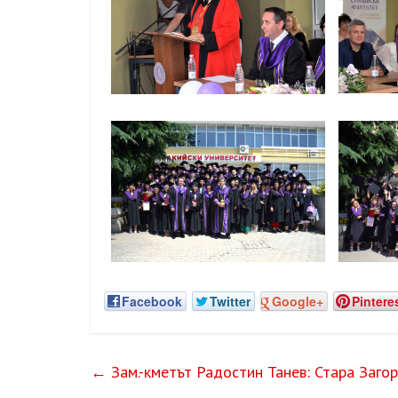
Facebook
Twitter
Google+
Pintere
←
Зам.-кметът Радостин Танев: Стара Заго