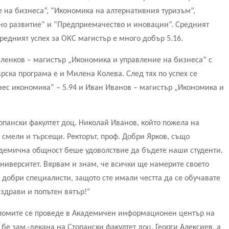
 на бизнеса”, “Икономика на алтернативния туризъм”,
но развитие” и “Предприемачество и иновации”. Средният
средният успех за ОКС магистър е много добър 5.16.
иленков – магистър „Икономика и управление на бизнеса“ с
ърска програма е и Милена Колева. След тях по успех се
ес икономика“ – 5.94 и Иван Иванов – магистър „Икономика и
опански факултет доц. Николай Иванов, който пожела на
смели и търсещи. Ректорът, проф. Добри Ярков, също
адемична общност беше удоволствие да бъдете наши студенти.
университет. Вярвам и знам, че всички ще намерите своето
добри специалисти, защото сте имали честта да се обучавате
 здрави и попътен вятър!“
ломите се проведе в Академичен информационен център на
е зам.-декана на Стопански факултет доц. Георги Алексиев, а