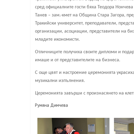
сред официалните гости бяха Теодора Нончева 
Танев – зам.-кмет на Община Стара Загора, пре
Тракийски университет, преподаватели, предст
организации, асоциации, представители на биз
младите икономисти.
Отличниците получиха своите дипломи и подаръ
имаше и от представителите на бизнеса.
С още цвят и настроение церемонията украсих
музикални изпълнения.
Церемонията завърши с произнасянето на клет
Румяна Димчева