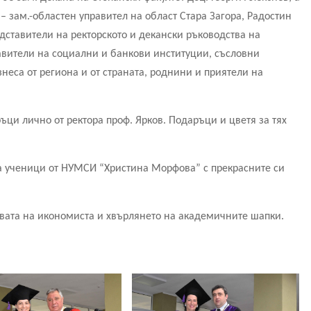
– зам.-областен управител на област Стара Загора, Радостин
дставители на ректорското и декански ръководства на
авители на социални и банкови институции, съсловни
неса от региона и от страната, роднини и приятели на
ци лично от ректора проф. Ярков. Подаръци и цветя за тях
а ученици от НУМСИ “Христина Морфова” с прекрасните си
вата на икономиста и хвърлянето на академичните шапки.