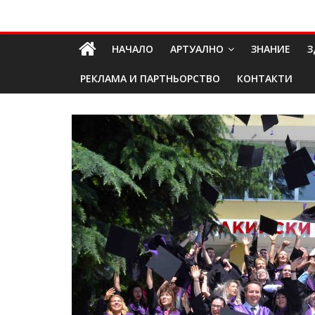
Skip
Долап
to
content
НАЧАЛО
АРТУАЛНО
ЗНАНИЕ
З
БГ
РЕКЛАМА И ПАРТНЬОРСТВО
КОНТАКТИ
култура|
изкуство|
пътешествия|
мода|
събития|
кухня|
реклама|
минало|