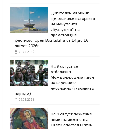
Дигитален двойник
ще разкаже историята
на монумента
„Бузлуджа“ на
предстоящия
фестивал Open Buzludzha от 14 до 16
август 2026г.
09.08.2026
На 9 август се
отбелязва
Международният ден
на коренното
население (туземните
народи).
09.08.2026
На 9 август почитаме
паметта именно на
Свети апостол Матий