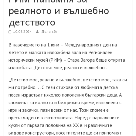
реалното и вълшебно
детството
10.06.2024
Долап.бг
В навечерието на 1 юни – Международният ден на
детето в малката изложбена зала на Регионален
исторически музей
(
РИМ
)
– Стара Загора беше открита
изложбата „Детство мое, реално и вълшебно“.
Детство мое, реално и вълшебно, детство мое, така си
„
ми потребно…“. С тези стихове от любимата детска
песен израстват няколко поколения български деца. А
споменът за волното и безгрижно време, изпълнено с
игри и закачки, пази всеки от нас. Този спомен е
пресъздаден и в експозицията. Наред с парцалените
кукли от първата половина на ХХ в. и различните
видове конструктори, посетителите ще си припомнят