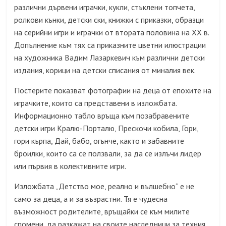
различни дървени играчки, кукли, стъклени топчета,
ролкови кънки, детски ски, книжки с приказки, образци
на серийни игри и играчки от втората половина на ХХ в.
Допълнение към тях са приказните цветни илюстрации
на художника Вадим Лазаркевич към различни детски
издания, корици на детски списания от миналия век.
Постерите показват фотографии на деца от епохите на
играчките, които са представени в изложбата.
Информационно табло връща към позабравените
детски игри Кралю-Порталю, Прескочи кобила, Гори,
гори кърпа, Дай, бабо, огънче, както и забавните
броилки, които са се ползвали, за да се излъчи лидер
или първия в колективните игри.
Изложбата „Детство мое, реално и вълшебно“ е не
само за деца, а и за възрастни. Тя е чудесна
възможност родителите, връщайки се към милите
спомени, да разкажат на своите наследници за техния