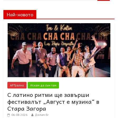
Най-новото
АРТуално
Искам да съм там
С латино ритми ще завърши
фестивалът „Август е музика“ в
Стара Загора
06.08.2026
Долап.бг