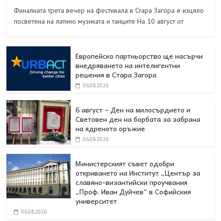
Финалната трета вечер на фестивала в Стара Загора е изцяло
посветена на латино музиката и танците На 10 август от
Европейско партньорство ще насърчи
внедряването на интелигентни
решения в Стара Загора
06.08.2026
6 август – Ден на милосърдието и
Световен ден на борбата за забрана
на ядреното оръжие
06.08.2026
Министерският съвет одобри
откриването на Институт „Център за
славяно-византийски проучвания
„Проф. Иван Дуйчев“ в Софийския
университет
06.08.2026