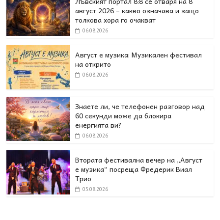
Лъвският портал 8:8 се отваря на 8
август 2026 – какво означава и защо
толкова хора го очакват
06.08.2026
Август е музика: Музикален фестивал
на открито
06.08.2026
Знаете ли, че телефонен разговор над
60 секунди може да блокира
енергията ви?
06.08.2026
Втората фестивална вечер на „Август
е музика“ посреща Фредерик Виал
Трио
05.08.2026