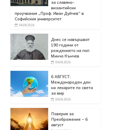
за славяно-
византийски
проучвания „Проф. Иван Дуйчев“ в
Софийския университет
06.08.2026
Днес се навършват
190 години от
рождението на поп
Минчо Кънчев
06.08.2026
6 АВГУСТ:
Международен ден
на лекарите по света
за мир
06.08.2026
Поверия за
Преображение – 6
август