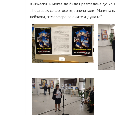
Княжески“ и могат да бъдат разгледана до 23 а
„Постарах се фотосите, запечатали „Магията на
пейзажи, атмосфера за очите и душата“.