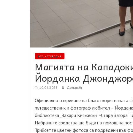
Без категория
Магията на Кападоки
Йорданка Джонджор
10.04.2023
Долап.бг
Официално откриване на благотворителната 
пътешественик и фотограф любител – Йорданка
библиотека „Захари Княжески“ -Стара Загора. 
Набраните средства ще бъдат в помощ на пост
Трийсетте цветни фотоса са подредени във фо