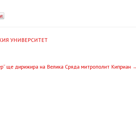
st
КИЯ УНИВЕРСИТЕТ
ер“ ще дирижира на Велика Сряда митрополит Киприан