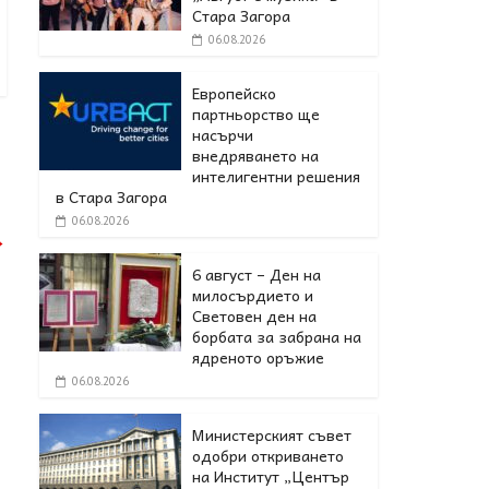
Стара Загора
06.08.2026
Европейско
партньорство ще
насърчи
внедряването на
интелигентни решения
в Стара Загора
06.08.2026
→
6 август – Ден на
милосърдието и
Световен ден на
борбата за забрана на
ядреното оръжие
06.08.2026
Министерският съвет
одобри откриването
на Институт „Център