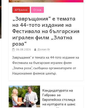
АРТуално
Отзив
„Завръщания“ е темата
на 44-тото издание на
Фестивала на българския
игрален филм „Златна
роза“
06.08.2026
Долап.бг
Завръщания“ е темата на 44-тото издание на
Фестивала на българския игрален филм
„Златна роза“, съобщиха организаторите от
Националния филмов център.
Кандидатурата на
Габрово за
Европейска столица
на културата е шанс