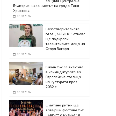
за цяла Централна
България, каза кметът на града Таня
Христова
06.08.2026
Благотворителната
гала „ЗАЕДНО“ отново
ще подкрепи
талантливите деца на
Стара Загора
06.08.2026
Казанлък се включва
в кандидатурата за
Европейска столица
на културата през
2032 г.
06.08.2026
С латино ритми ще
завърши фестивалът
„Август е музика“ в