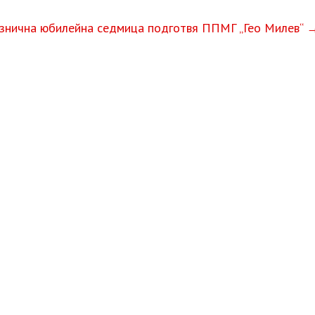
знична юбилейна седмица подготвя ППМГ „Гео Милев“