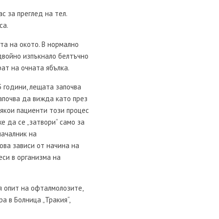
с за преглед на тел.
са.
а на окото. В нормално
 двойно изпъкнало белтъчно
ат на очната ябълка.
5 години, лещата започва
започва да вижда като през
някои пациенти този процес
е да се „затвори“ само за
началник на
ова зависи от начина на
еси в организма на
я опит на офталмолозите,
а в Болница „Тракия“,