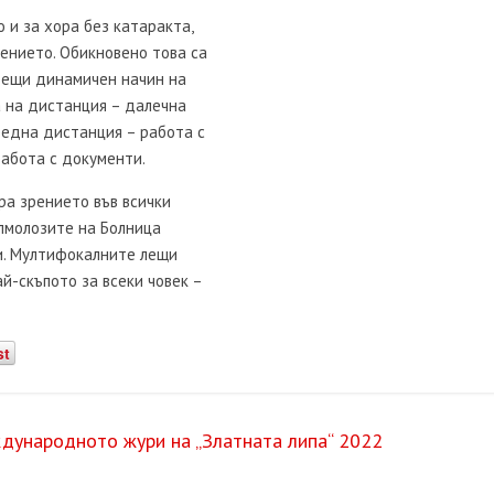
и за хора без катаракта,
ението. Обикновено това са
одещи динамичен начин на
а на дистанция – далечна
редна дистанция – работа с
работа с документи.
ра зрението във всички
лмолозите на Болница
и. Мултифокалните лещи
й-скъпото за всеки човек –
st
ждународното жури на „Златната липа“ 2022