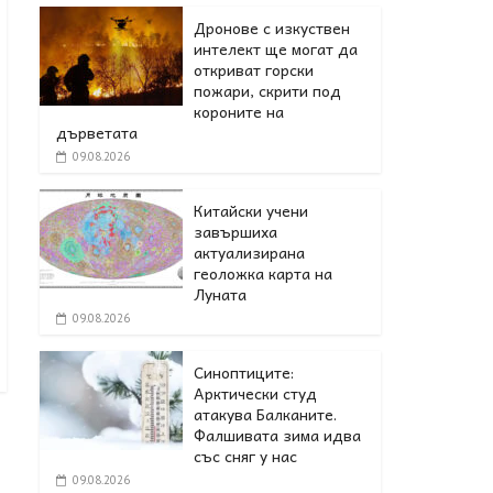
Дронове с изкуствен
интелект ще могат да
откриват горски
пожари, скрити под
короните на
дърветата
09.08.2026
Китайски учени
завършиха
актуализирана
геоложка карта на
Луната
09.08.2026
Синоптиците:
Арктически студ
атакува Балканите.
Фалшивата зима идва
със сняг у нас
09.08.2026