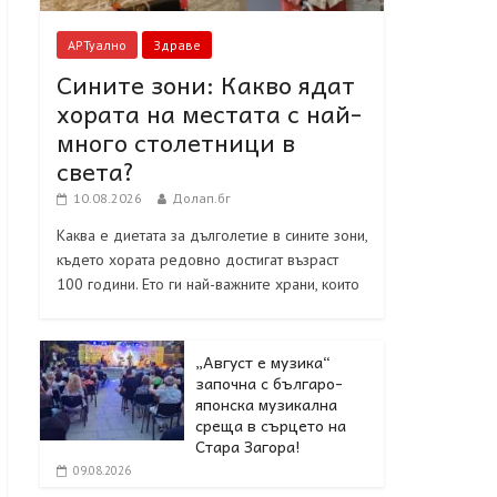
АРТуално
Здраве
Сините зони: Какво ядат
хората на местата с най-
много столетници в
света?
10.08.2026
Долап.бг
Каква е диетата за дълголетие в сините зони,
където хората редовно достигат възраст
100 години. Ето ги най-важните храни, които
„Август е музика“
започна с българо-
японска музикална
среща в сърцето на
Стара Загора!
09.08.2026