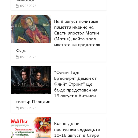
09.08.2026
На 9 август почитаме
паметта именно на
Свети апостол Матий
(Матия), който заел
мястото на предателя
Юда.
09.08.2026
“Суини Тод:
Бръснарят Демон от
Флийт Стрийт” ще
бъде представен на
19 август в Античен
театър Пловдив
09.08.2026
Какво да не
пропуснем седмицата
10-16 август в Стара