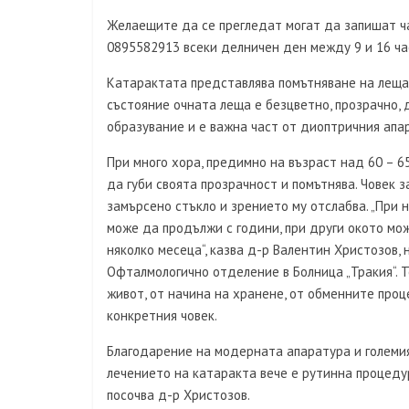
Желаещите да се прегледат могат да запишат ча
0895582913 всеки делничен ден между 9 и 16 ча
Катарактата представлява помътняване на лещат
състояние очната леща е безцветно, прозрачно,
образувание и е важна част от диоптричния апар
При много хора, предимно на възраст над 60 – 6
да губи своята прозрачност и помътнява. Човек 
замърсено стъкло и зрението му отслабва. „При 
може да продължи с години, при други окото мож
няколко месеца“, казва д-р Валентин Христозов, 
Офталмологично отделение в Болница „Тракия“. Т
живот, от начина на хранене, от обменните проц
конкретния човек.
Благодарение на модерната апаратура и големи
лечението на катаракта вече е рутинна процедур
посочва д-р Христозов.