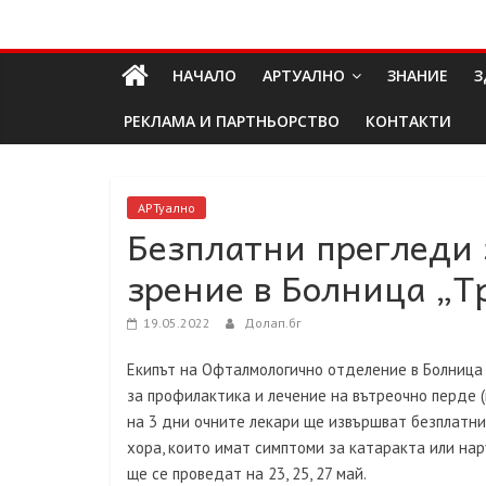
Skip
Долап
to
content
НАЧАЛО
АРТУАЛНО
ЗНАНИЕ
З
БГ
РЕКЛАМА И ПАРТНЬОРСТВО
КОНТАКТИ
култура|
изкуство|
пътешествия|
АРТуално
Безплатни прегледи 
мода|
събития|
зрение в Болница „Т
кухня|
реклама|
19.05.2022
Долап.бг
минало|
Екипът на Офталмологично отделение в Болница 
за профилактика и лечение на вътреочно перде 
на 3 дни очните лекари ще извършват безплатни
хора, които имат симптоми за катаракта или на
ще се проведат на 23, 25, 27 май.