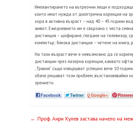
Имплантирането на вътреочни лещи е подходящо 
които имат нужда от диоптрична корекция на зр
хора в активна възраст – над 40 – 45 години в
живот. Ежедневието им е свързано с честа смян
дистанция – шофиране, гледане на телевизор, с
компютър; близка дистанция – четене на книга, 
На тази възраст вече е невъзможно да се кориги
дистанции чрез лазерна корекция, каквато офта
„Тракия“ също извършват успешно вече 10 годин
обаче решават този проблем, възстановявайки на
зрението.
Facebook
Twitter
Google+
Pintere
←
Проф. Анри Кулев застава начело на ме