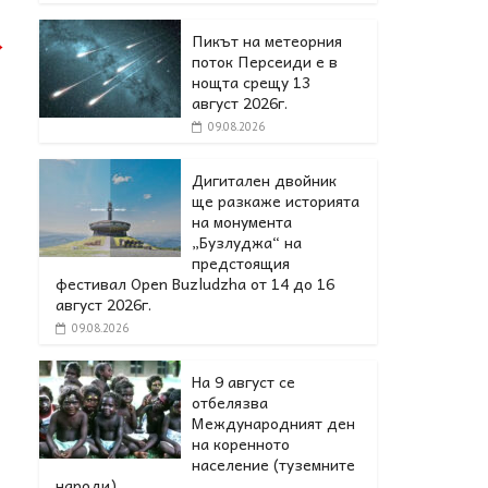
Пикът на метеорния
→
поток Персеиди е в
нощта срещу 13
август 2026г.
09.08.2026
Дигитален двойник
ще разкаже историята
на монумента
„Бузлуджа“ на
предстоящия
фестивал Open Buzludzha от 14 до 16
август 2026г.
09.08.2026
На 9 август се
отбелязва
Международният ден
на коренното
население (туземните
народи).