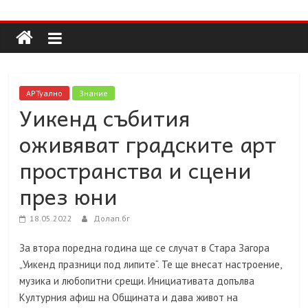
Долап
Skip
to
content
БГ
култура|
АРТуално
Знание
изкуство|
Уикенд събития
пътешествия|
оживяват градските арт
мода|
събития|
пространства и сцени
кухня|
през юни
реклама|
минало|
18.05.2022
Долап.бг
За втора поредна година ще се случат в Стара Загора
„Уикенд празници под липите“. Те ще внесат настроение,
музика и любопитни срещи. Инициативата допълва
Културния афиш на Общината и дава живот на