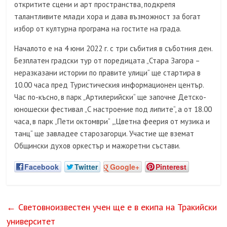
откритите сцени и арт пространства, подкрепя
талантливите млади хора и дава възможност за богат
избор от културна програма на гостите на града.
Началото е на 4 юни 2022 г. с три събития в съботния ден.
Безплатен градски тур от поредицата „Стара Загора –
неразказани истории по правите улици“ ще стартира в
10.00 часа пред Туристическия информационен център.
Час по-късно, в парк „Артилерийски“ ще започне Детско-
юношески фестивал „С настроение под липите“, а от 18.00
часа, в парк „Пети октомври“ ,„Цветна феерия от музика и
танц“ ще завладее старозагорци. Участие ще вземат
Общински духов оркестър и мажоретни състави.
Facebook
Twitter
Google+
Pinterest
←
Световноизвестен учен ще е в екипа на Тракийски
университет