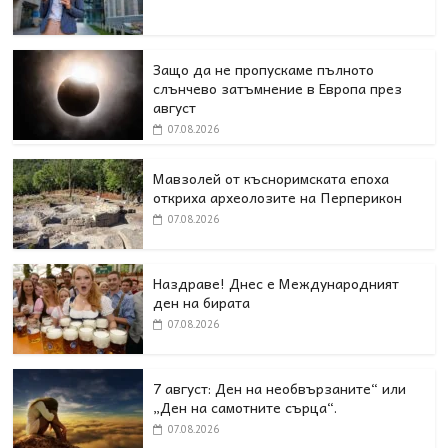
Защо да не пропускаме пълното
слънчево затъмнение в Европа през
август
07.08.2026
Мавзолей от късноримската епоха
откриха археолозите на Перперикон
07.08.2026
Наздраве! Днес е Международният
ден на бирата
07.08.2026
7 август: Ден на необвързаните“ или
„Ден на самотните сърца“.
07.08.2026