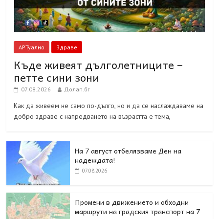
АРТуално
Здраве
Къде живеят дълголетниците –
петте сини зони
07.08.2026
Долап.бг
Как да живеем не само по-дълго, но и да се наслаждаваме на
добро здраве с напредването на възрастта е тема,
На 7 август отбелязваме Ден на
надеждата!
07.08.2026
Промени в движението и обходни
маршрути на градския транспорт на 7