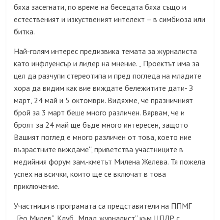
бяха засегнати, по време на беседата бяха също и
естественият и изкуственият интелект – в симбиоза или
битка.
Най-голям интерес предизвика темата за журналиста
като инфлуенсър и лидер на мнение. „ Проектът има за
цел да разчупи стереотипа и пред погледа на младите
хора да видим как вие виждате бележитите дати- З
март, 24 май и 5 октомври. Видяхме, че празничният
брой за 3 март беше много различен. Вярвам, че и
броят за 24 май ще бъде много интересен, защото
Вашият поглед е много различен от това, което ние
възрастните виждаме“, приветства участниците в
медийния форум зам.-кметът Милена Желева. Тя пожела
успех на всички, които ще се включат в това
приключение.
Участници в програмата са представители на ППМГ
„Гео Милев“, Клуб „Млад журналист“ към ЦПЛР с