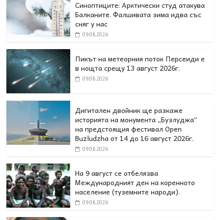
Синоптиците: Арктически студ атакува
Балканите. Фалшивата зима идва със
сняг у нас
09.08.2026
Пикът на метеорния поток Персеиди е
в нощта срещу 13 август 2026г.
09.08.2026
Дигитален двойник ще разкаже
историята на монумента „Бузлуджа“
на предстоящия фестивал Open
Buzludzha от 14 до 16 август 2026г.
09.08.2026
На 9 август се отбелязва
Международният ден на коренното
население (туземните народи).
09.08.2026