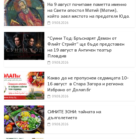
На 9 август почитаме паметта именно
на Свети апостол Матий (Матия),
който заел мястото на предателя Юда.
09.08.2026
“Суини Тод: Бръснарят Демон от
Флийт Стрийт” ще бъде представен
на 19 август в Античен театър
Пловдив
09.08.2026
Какво да не пропуснем седмицата 10-
16 август в Стара Загора и региона:
Избрано от Долап.бг
09.08.2026
СИНИТЕ ЗОНИ: тайната на
дълголетието
09.08.2026