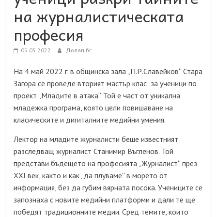
на журналистическата
професия
05.05.2022
Долап.бг
На 4 май 2022 г. в общинска зала „П.Р.Славейков“ Стара
Загора се проведе вторият мастър клас за ученици по
проект „Младите в атака“. Той е част от уникална
младежка програма, която цели повишаване на
класическите и дигиталните медийни умения.
Лектор на младите журналисти беше известният
разследващ журналист Станимир Въгленов. Той
представи бъдещето на професията „Журналист“ през
XXI век, както и как „да плуваме“ в морето от
информация, без да губим вярната посока. Учениците се
запознаха с новите медийни платформи и дали те ще
победят традиционните медии. Сред темите, които