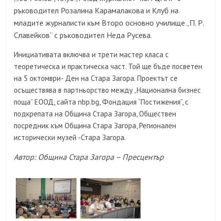
ръководител Розалина Карамалакова и Клуб на
младите журналисти към Второ основно училище „П. Р.
Славейков“ с ръководител Неда Русева.
Инициативата включва и трети мастер класа с
теоретическа и практическа част. Той ще бъде посветен
на 5 октомври- Ден на Стара Загора. Проектът се
осъществява в партньорство между „Национална бизнес
поща” ЕООД, сайта nbp.bg, Фондация “Постижения”, с
подкрепата на Община Стара Загора, Обществен
посредник към Община Стара Загора, Регионален
исторически музей -Стара Загора.
Автор: Община Стара Загора – Пресцентър