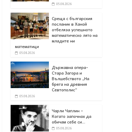
05.08.2026
Среща с българския
посланик в Ханой
отбеляза успешното
математическо лято на
младите ни
математици
05.08.2026
Държавна опера-
Стара Загора и
Вълшебството „На
брега на древния
Севтополис“
05.08.2026
Чарли Чаплин –
Когато започнах да
обичам себе си…
05.08.2026