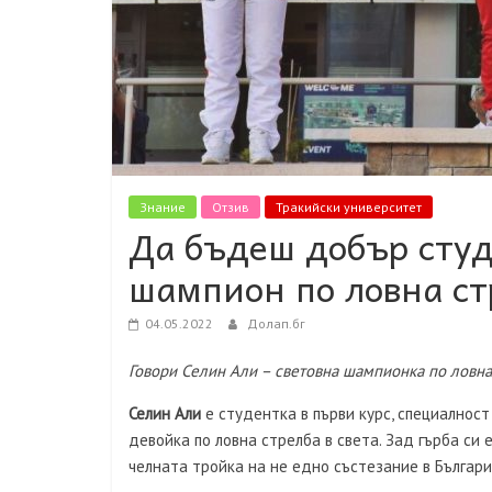
Знание
Отзив
Тракийски университет
Да бъдеш добър сту
шампион по ловна ст
04.05.2022
Долап.бг
Говори Селин Али – световна шампионка по ловна
Селин Али
е студентка в първи курс, специалнос
девойка по ловна стрелба в света. Зад гърба си
челната тройка на не едно състезание в България