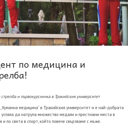
дент по медицина и
релба!
 стрелба и първокурсничка в Тракийския университет
т „Хуманна медицина“ в Тракийския университет и е най-добрата
 е успяла да натрупа множество медали и престижни места в
 и по света в спорт, който повече свързваме с мъже.