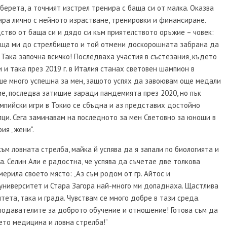
берета, а точният изстрел тренира с баща си от малка. Оказва
жира лично с нейното израстване, тренировки и финансиране.
ство от баща си и дядо си към приятелството оръжие – човек:
баща ми до стрелбището и той отмени доскорошната забрана да
 Така започна всичко! Последваха участия в състезания, където
 и така през 2019 г. в Италия станах световен шампион в
ше много успешна за мен, защото успях да завоювам още медали
е, последва затишие заради пандемията през 2020, но пък
мпийски игри в Токио се сбъдна и аз представих достойно
лци. Сега заминавам на последното за мен Световно за юноши в
ия „жени“.
ъм ловната стрелба, майка й успява да я запали по биологията и
. Селин Али е радостна, че успява да съчетае две толкова
мерила своето място: „Аз съм родом от гр. Айтос и
 университет и Стара Загора най-много ми допаднаха. Щастлива
итета, така и града. Чувствам се много добре в тази среда.
подавателите за доброто обучение и отношение! Готова съм да
ето медицина и ловна стрелба!“