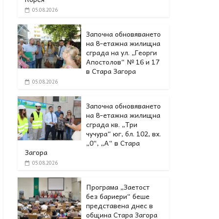
05.08.2026
Започна обновяването
на 8-етажна жилищна
сграда на ул. „Георги
Апостолов“ № 16 и 17
в Стара Загора
05.08.2026
Започна обновяването
на 8-етажна жилищна
сграда кв. „Три
чучура“ юг, бл. 102, вх.
„0“, „А“ в Стара
Загора
05.08.2026
Програма „Заетост
без бариери“ беше
представена днес в
oбщина Стара Загора