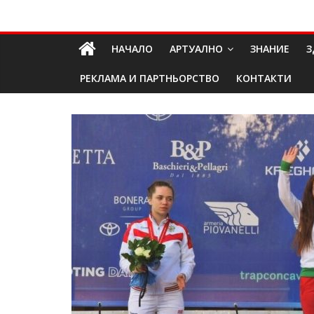
Skip
Долап
to
content
НАЧАЛО
АРТУАЛНО
ЗНАНИЕ
З
БГ
РЕКЛАМА И ПАРТНЬОРСТВО
КОНТАКТИ
култура|
изкуство|
пътешествия|
мода|
събития|
кухня|
реклама|
минало|