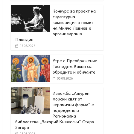
Конкурс за проект на
скулптурна
композиция в памет
на Милчо Левиев е
организиран в
Пловдив
05.08.2026
Утре е Преображение
Господне. Какви са
обредите и обичаите
05.08.2026
Изложба „Ажурен
морски свят от
керамични форми“ е
подредена в
Регионална
библиотека „Захарий Княжески“ Стара
Загора
05.08.2026