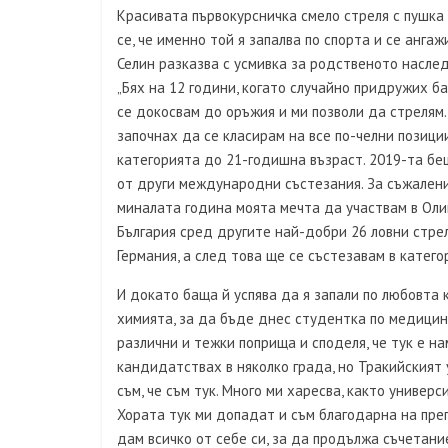
Красивата първокурсничка смело стреля с пушка 
се, че именно той я запалва по спорта и се анга
Селин разказва с усмивка за родственото наслед
„Бях на 12 години, когато случайно придружих 
се докосвам до оръжия и ми позволи да стрелям.
започнах да се класирам на все по-челни позиции
категорията до 21-годишна възраст. 2019-та бе
от други международни състезания. За съжалени
миналата година моята мечта да участвам в Оли
България сред другите най-добри 26 ловни стре
Германия, а след това ще се състезавам в категор
И докато баща й успява да я запали по любовта к
химията, за да бъде днес студентка по медицина
различни и тежки поприща и споделя, че тук е на
кандидатствах в няколко града, но Тракийският
съм, че съм тук. Много ми харесва, както универс
Хората тук ми допадат и съм благодарна на пре
дам всичко от себе си, за да продължа съчетани