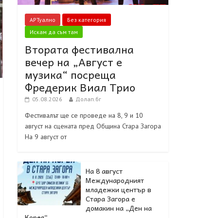
АРТуално
Без категория
Искам да съм там
Втората фестивална
вечер на „Август е
музика“ посреща
Фредерик Виал Трио
05.08.2026
Долап.бг
Фестивалът ще се проведе на 8, 9 и 10
август на сцената пред Община Стара Загора
На 9 август от
На 8 август
Международният
младежки център в
Стара Загора е
домакин на „Ден на
Корея“