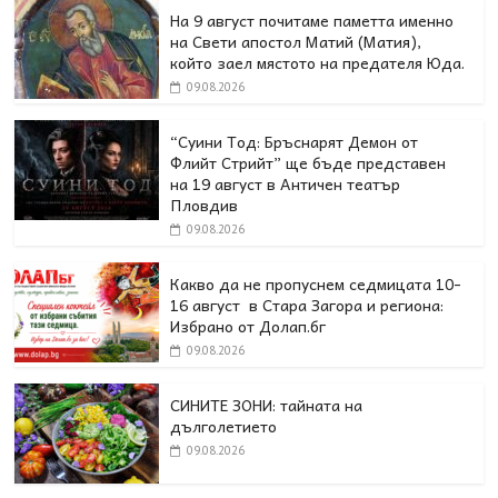
На 9 август почитаме паметта именно
на Свети апостол Матий (Матия),
който заел мястото на предателя Юда.
09.08.2026
“Суини Тод: Бръснарят Демон от
Флийт Стрийт” ще бъде представен
на 19 август в Античен театър
Пловдив
09.08.2026
Какво да не пропуснем седмицата 10-
16 август в Стара Загора и региона:
Избрано от Долап.бг
09.08.2026
СИНИТЕ ЗОНИ: тайната на
дълголетието
09.08.2026