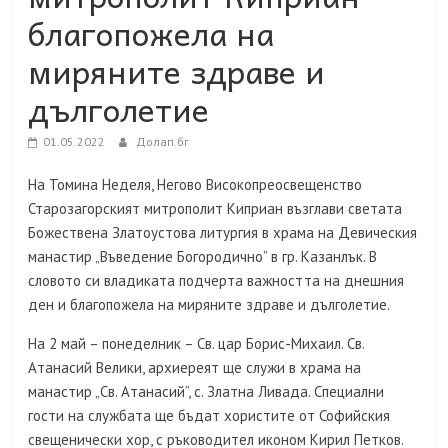
благопожела на
миряните здраве и
дълголетие
01.05.2022
Долап.бг
На Томина Неделя, Негово Високопреосвещенство
Старозагорският митрополит Киприан възглави светата
Божествена Златоустова литургия в храма на Девическия
манастир „Въведение Богородично” в гр. Казанлък. В
словото си владиката подчерта важността на днешния
ден и благопожела на миряните здраве и дълголетие.
На 2 май – понеделник – Св. цар Борис-Михаил. Св.
Атанасий Велики, архиереят ще служи в храма на
манастир „Св. Атанасий”, с. Златна Ливада. Специални
гости на службата ще бъдат хористите от Софийския
свещенически хор, с ръководител иконом Кирил Петков.