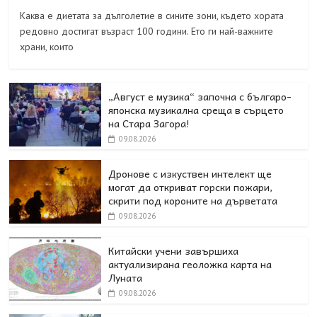
Каква е диетата за дълголетие в сините зони, където хората
редовно достигат възраст 100 години. Ето ги най-важните
храни, които
„Август е музика“ започна с българо-
японска музикална среща в сърцето
на Стара Загора!
09.08.2026
Дронове с изкуствен интелект ще
могат да откриват горски пожари,
скрити под короните на дърветата
09.08.2026
Китайски учени завършиха
актуализирана геоложка карта на
Луната
09.08.2026