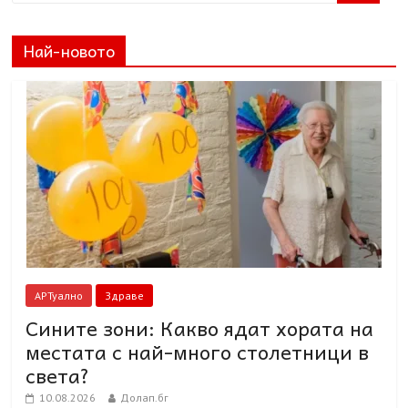
Най-новото
АРТуално
Здраве
Сините зони: Какво ядат хората на
местата с най-много столетници в
света?
10.08.2026
Долап.бг