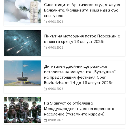
Синоптиците: Арктически студ атакува
Балканите. Фалшивата зима идва със
сняг у нас
09.08.2026
Пикът на метеорния поток Персеиди е
в нощта срещу 13 август 2026г.
09.08.2026
Дигитален двойник ще разкаже
историята на монумента „Бузлуджа“
на предстоящия фестивал Open
Buzludzha от 14 до 16 август 2026г.
09.08.2026
На 9 август се отбелязва
Международният ден на коренното
население (туземните народи).
09.08.2026