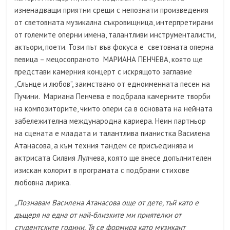
изненадващи приятни срещи с непознати произведения
от световната музикална съкровищница, интерпретирани
от големите оперни имена, талантливи инструменталисти,
актьори, поети. Този път във фокуса е световната оперна
певица – мецосопраното МАРИАНА ПЕНЧЕВА, която ще
представи камерния концерт с искрящото заглавие
„Слънце и любов”, заимствано от едноименната песен на
Пучини. Мариана Пенчева е подбрала камерните творби
на композиторите, чиито опери са в основата на нейната
забележителна международна кариера. Неин партньор
на сцената е младата и талантлива пианистка Василена
Атанасова, а към техния тандем се присъединява и
актрисата Силвия Лулчева, която ще внесе допълнителен
изискан колорит в програмата с подбрани стихове
любовна лирика.
„
Познавам Василена Атанасова още от дете, тъй като е
дъщеря на една от най-близките ми приятелки от
студентските години. Тя се формира като музикант