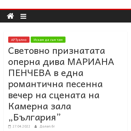
Долап
Skip
to
content
БГ
култура|
АРТуално
Искам да съм там
изкуство|
Световно признатата
пътешествия|
оперна дива МАРИАНА
мода|
събития|
ПЕНЧЕВА в една
кухня|
романтична песенна
реклама|
минало|
вечер на сцената на
Камерна зала
„България”
27.04.2022
Долап.бг