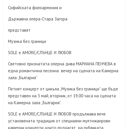
Софийската филхармония и
Държавна опера-Стара Загора
представят
Музика без граници
SOLE e AMORE/СЛЪНЦЕ И ЛЮБОВ
Световно признатата оперна дива МАРИАНА ПЕНЧЕВА в
една романтична песенна вечер на сцената на Камерна
зала „България”
Петият концерт от цикъла „Музика без граници” ще бъде
представен на 3 май, вторник, от 19.00 часа на сцената
на Камерна зала „България”.
SOLE e AMORE/СЛЪНЦЕ И ЛЮБОВ продължава вече
установената традиция от специални мултижанрови
камерни концерти, които поднасят на публиката