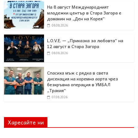
На 8 август Международният
младежки център в Стара Загора е
домакин на „Ден на Корея“
08.08.2026
L.O.V.E. — „Приказка за любовта“ на
12 август в Стара Загора
08.08.2026
Спасиха мъж с рядка в света
дисекация на коремна аорта чрез
безкръвна операция в УМБАЛ
„Тракия“
07.08.2026
Харесайте ни