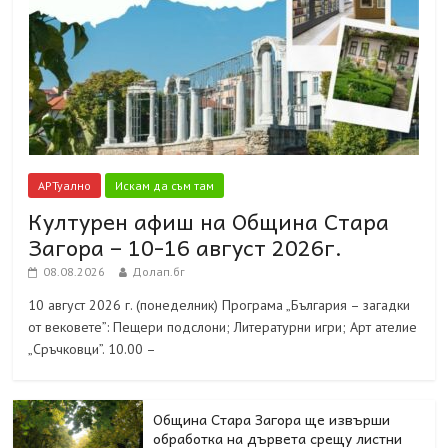
АРТуално
Искам да съм там
Културен афиш на Община Стара
Загора – 10-16 август 2026г.
08.08.2026
Долап.бг
10 август 2026 г. (понеделник) Програма „България – загадки
от вековете”: Пещери подслони; Литературни игри; Арт ателие
„Сръчковци”. 10.00 –
Община Стара Загора ще извърши
обработка на дървета срещу листни