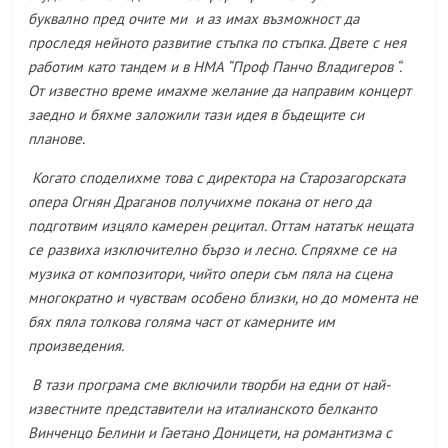
буквално пред очите ми и аз имах възможност да
проследя нейното развитие стъпка по стъпка. Двете с нея
работим като тандем и в НМА “
Проф
Панчо Владигеров “.
От известно време имахме желание да направим концерт
заедно и бяхме заложили тази идея в бъдещите си
планове.
Когато споделихме това с директора на Старозагорска
та
опера Огнян Драганов получихме покана от него да
подготвим изцяло камерен рецитал
.
Оттам нататък нещата
се развиха изключително бързо и лесно.
С
пряхме
се
на
музика от композитори, чийто опери съм пяла на сцена
многократно и чувствам особено близки, но до момента не
бях пяла толкова голяма част от камерните им
произведения.
В тази програма сме включили творби на едни от най-
известните представители на италианското белканто
Винченцо Белини и
Гаетано Доницети,
на
романтизма с