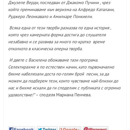
Джузепе Верди, последван от Джакомо Пучини , чрез
който преминаваме към веризма на Алфредо Каталани,
Руджеро Леонкавало и Амилкаре Понкиели.
Всяка една от тези творби разказва по една история ,
която чрез камерната форма достига до слушателя
незабавно и се развива за много по-кратко време
отколкото в класическа оперна творба.
И двете с Василена обожаваме тази програма.
Селектирахме я по естествен начин, като първоначално
бяхме набелязали доста по-голям брой песни, за да
можем да подберем тези, които чувстваме най-близки до
нас и бихме искали да ги споделим с публиката с огромно
удоволствие!
” –
споделя Мариана Пенчева.
Facebook
Twitter
Google+
Pinterest