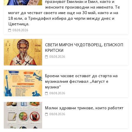
празнуват Емилиан и Емил, както и
женските производни на имената. Те
могат да честват своето име още на 30 май, както и на
18 юли, а Трендафил избира да черпи между днес и
Цветница.
08.08.2026
СВЕТИ МИРОН ЧУДОТВОРЕЦ, ЕПИСКОП
КРИТСКИ
08.08.2026
Броени часове остават до старта на
музикалния фестивал „Август е
музика“
08.08.2026
Малки здравни трикове, които работят
08.08.2026