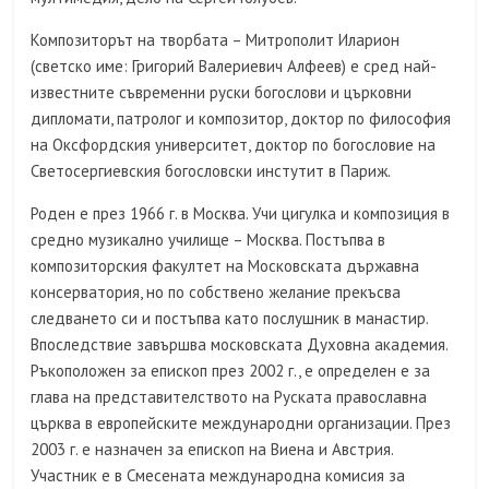
Композиторът на творбата – Митрополит Иларион
(светско име: Григорий Валериевич Алфеев) е сред най-
известните съвременни руски богослови и църковни
дипломати, патролог и композитор, доктор по философия
на Оксфордския университет, доктор по богословие на
Светосергиевския богословски инстутит в Париж.
Роден е през 1966 г. в Москва. Учи цигулка и композиция в
средно музикално училище – Москва. Постъпва в
композиторския факултет на Московската държавна
консерватория, но по собствено желание прекъсва
следването си и постъпва като послушник в манастир.
Впоследствие завършва московската Духовна академия.
Ръкоположен за епископ през 2002 г., е определен е за
глава на представителството на Руската православна
църква в европейските международни организации. През
2003 г. е назначен за епископ на Виена и Австрия.
Участник е в Смесената международна комисия за