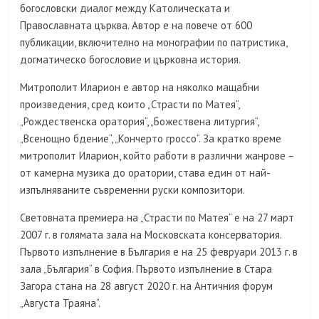
богословски диалог между Католическата и
Православната църква. Автор е на повече от 600
публикации, включително на монографии по патристика,
догматическо богословие и църковна история.
Митрополит Иларион е автор на няколко мащабни
произведения, сред които „Страсти по Матея“,
„Рождественска оратория“, „Божествена литургия“,
„Всенощно бдение“, „Кончерто гроссо“. За кратко време
митрополит Иларион, който работи в различни жанрове –
от камерна музика до оратории, става един от най-
изпълняваните съвременни руски композитори.
Световната премиера на „Страсти по Матея“ е на 27 март
2007 г. в голямата зала на Московската консерватория.
Първото изпълнение в България е на 25 февруари 2013 г. в
зала „България“ в София. Първото изпълнение в Стара
Загора стана на 28 август 2020 г. на Античния форум
„Августа Траяна“.