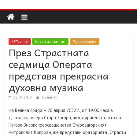
Долап
Skip
to
content
БГ
култура|
АРТуално
Искам да съм там
Православие
изкуство|
През Страстната
пътешествия|
седмица Операта
мода|
събития|
представя прекрасна
кухня|
духовна музика
реклама|
минало|
18.04.2022
Долап.бг
На Велика сряда – 20 април 2022 г., от 19:00 часа в
Държавна опера Стара Загора, под диригентството на
Негово Високопреосвещенство Старозагорският
митрополит Киприан, ще представи ораторията „Страсти