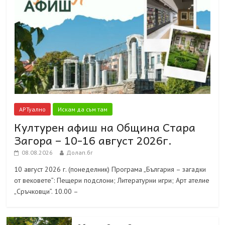
АРТуално
Искам да съм там
Културен афиш на Община Стара
Загора – 10-16 август 2026г.
08.08.2026
Долап.бг
10 август 2026 г. (понеделник) Програма „България – загадки
от вековете”: Пещери подслони; Литературни игри; Арт ателие
„Сръчковци”. 10.00 –