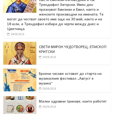
Трендафил Загорски. Имен ден
празнуват Емилиан и Емил, както и
женските производни на имената. Те
могат да честват своето име още на 30 май, както и на
18 юли, а Трендафил избира да черпи между днес и
Цветница.
08.08.2026
СВЕТИ МИРОН ЧУДОТВОРЕЦ, ЕПИСКОП
КРИТСКИ
08.08.2026
Броени часове остават до старта на
музикалния фестивал „Август е
музика“
08.08.2026
Малки здравни трикове, които работят
08.08.2026