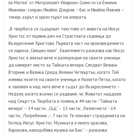
по Матея“ от Митрополит Иларион. Солисти са Емилия
Иванова- сопран, Ивайло Джуров – бас и Ивайло Йовчев –
тенор, хорът и оркестърът на операта.
„В творбата се съдържат текстове от живота на Иисус
Христос от първия ден на Страстната седмица до
Възкресение Христово. Първата част на произведението
се нарича „Свещен плач“ . Евангелието разказва как Иисус
Христос е влязъл вече и разпоредил на своите ученици
да намерят място за Тайната вечеря. Следват Велики
Вторник и Велика Сряда, Велики Четвъртък, когато Той
измива нозете на своите ученици и Разпети Петък, когато
е заловен и над него вече е съдът до Възкресението –
Неделя, когато всички се радваме, че Животът надделя
над Смъртта. Творбата е голяма, в 44 части -“Тайната
вечеря“ – 14 части; „Съд“ – 13 части; „Разпятието“ -14
части; „Погребение „– 7 части. Те описват страданията на
Господ Иисус Христос. Музиката е много красива,
барокова, наподобява музика на Бах.“ – разказва