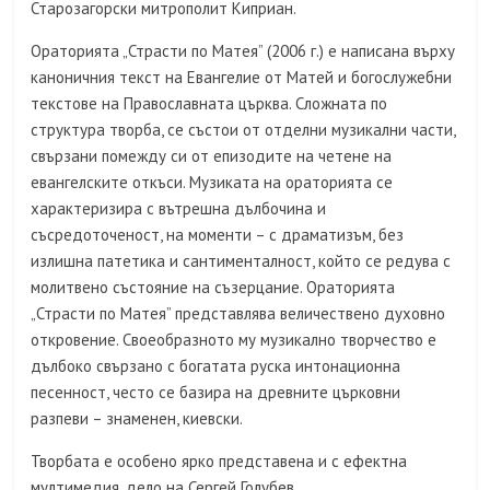
Старозагорски митрополит Киприан.
Ораторията „Страсти по Матея” (2006 г.) е написана върху
каноничния текст на Евангелие от Матей и богослужебни
текстове на Православната църква. Сложната по
структура творба, се състои от отделни музикални части,
свързани помежду си от епизодите на четене на
евангелските откъси. Музиката на ораторията се
характеризира с вътрешна дълбочина и
съсредоточеност, на моменти – с драматизъм, без
излишна патетика и сантименталност, който се редува с
молитвено състояние на съзерцание. Ораторията
„Страсти по Матея” представлява величествено духовно
откровение. Своеобразното му музикално творчество е
дълбоко свързано с богатата руска интонационна
песенност, често се базира на древните църковни
разпеви – знаменен, киевски.
Творбата е особено ярко представена и с ефектна
мултимедия, дело на Сергей Голубев.