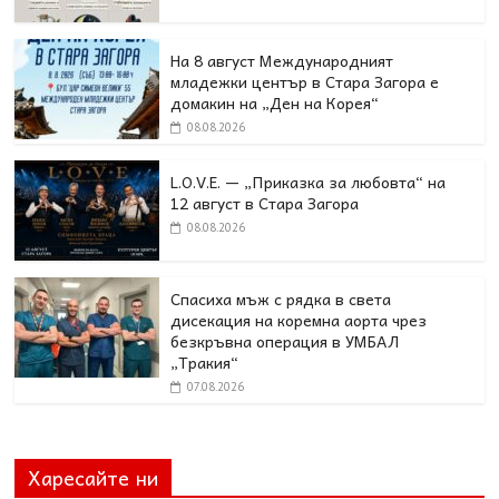
На 8 август Международният
младежки център в Стара Загора е
домакин на „Ден на Корея“
08.08.2026
L.O.V.E. — „Приказка за любовта“ на
12 август в Стара Загора
08.08.2026
Спасиха мъж с рядка в света
дисекация на коремна аорта чрез
безкръвна операция в УМБАЛ
„Тракия“
07.08.2026
Харесайте ни