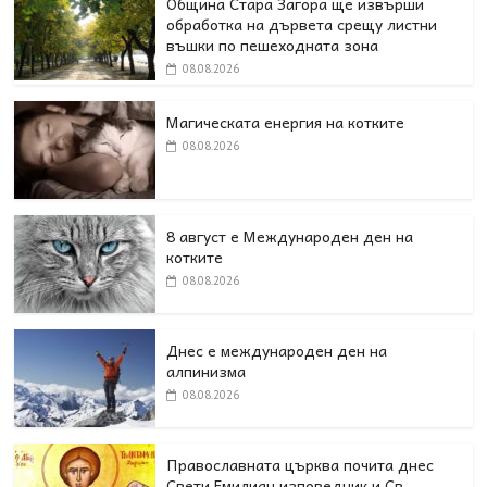
Община Стара Загора ще извърши
обработка на дървета срещу листни
въшки по пешеходната зона
08.08.2026
Магическата енергия на котките
08.08.2026
8 август е Международен ден на
котките
08.08.2026
Днес е международен ден на
алпинизма
08.08.2026
Православната църква почита днес
Свети Емилиан изповедник и Св.