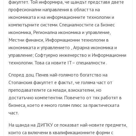
факултет. Той информира, че щандът представя двете
професионални направления в областта на
икономиката и на информационните технологии и
компютърните системи. Специалностите са Бизнес
икономика, Регионална икономика и управление,
Местни финанси, Информационни технологии в
икономиката и управлението , Аграрна икономика и
управление; Софтуерно инженерство и Информационни
технологии. Това са новите
IT
– специалности .
Според доц. Пенев най-голямото богатство на
Стопанския факултет е фактът, че голяма част от
преподавателите са млади, взискателни, но
достатъчно компетентни. Повечето от тях работят в
бизнеса, което е много голям плюс за практическата
част.
На щанда на ДИПКУ се показват най-новите предмети,
които са включени в квалификационните форми с