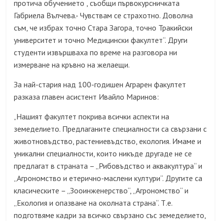
протича обучението , съобщи първокурсничката
Габриела Вълчева.- Чувствам се страхотно. Доволна
съм, че избрах точно Стара Загора, точно Тракийски
университет и точно Медицински факултет“. Други
студенти извършваха по време на разговора ни
измерване на кръвно на желаещи.
За най-стария над 100-годишен Аграрен факултет
разказа главен асистент Ивайло Маринов:
Нашият факултет покрива всички аспекти на
„
земеделието. Предлаганите специалности са свързани с
животновъдство, растениевъдство, екология. Имаме и
уникални специалности, които никъде другаде не се
предлагат в страната – „Рибовъдство и аквакултура“ и
„Агрономство и етерично-маслени култури“. Другите са
класическите – „Зооинженерство“, „Агрономство“ и
„Екология и опазване на околната страна“. Т.е.
подготвяме кадри за всичко свързано със земеделието,