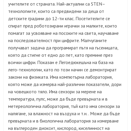
учителите от страната. Най-актуални са
STEN
–
технологиите, които са предвидени за деца от
детските градини до 12-ти клас. Посетителите се
спират пред роботозирани играчки за малките, които
помагат за усвояване на посоките на света, научаване
на последователност при цифрите. Малчуганите
получават задача да програмират пътя на гъсеницата,
която да стигне от едно до пет, като премине през
всички цифри. Показан е Легоедюкешъна на база на
лего-технологии, като по този начин се демонтрират
закони на физиката. Има компютърна лаборатория,
която може да измерва най-различни показатели, дори
на човешкото тяло. Има сензори за мерене на
температура, пулс, може да бъде превърната и в
метереологична лаборатория, тъй като има сензори за
налягане, за влажност на въздуха и т.н. . Може да бъде
превърната и в биологична лаборатория за измерване
на въглероден диоксит, кислород, киселинност на