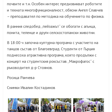
почвите и т.н. Особен интерес предизвикват роботите
и тяхната многофункционалност, обясни Ангел Славчев
– преподавател по методика на обучението по физика.
В ранния следобед „пейзажът“ се обогати с агънца,
понита, теленце и други селскостопански животни.
В 18:00 ч започна културна програма с участието на
танцов състав от Благоевград. Студенти от Гърция
поднесоха атрактивна програма, която продължи с
концерт на студентския роксъстав „Макрофагос“ с
ръководител д-р Стоянов.
Росица Ранчева
Снимки Ивалин Костадинов