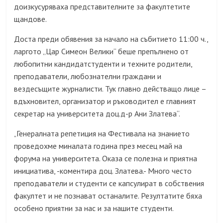
доизкусуряваха представителните за факултетите
щандове.
Доста преди обявения за начало на събитието 11:00 ч.,
ларгото „Цар Симеон Велики“ беше препълнено от
любопитни кандидатстуденти и техните родители,
преподаватели, любознателни граждани и
вездесъщите журналисти. Тук главно действащо лице –
вдъхновител, организатор и ръководител е главният
секретар на университета доц.д-р Ани Златева“.
Генералната репетиция на Фестивала на знанието
„
проведохме миналата година през месец май на
форума на университета. Оказа се полезна и приятна
инициатива, -коментира доц. Златева.- Много често
преподаватели и студенти се капсулират в собствения
факултет и не познават останалите. Резултатите бяха
особено приятни за нас и за нашите студенти.