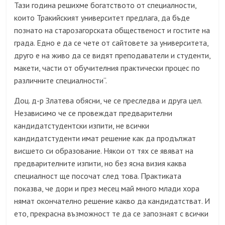
Тази година решихме богатството от специалности,
които Тракийският университет предлага, да бъде
познато на старозагорската общественост и гостите на
града. Едно е да се чете от сайтовете за университета,
друго е на живо да се видят преподаватели и студенти,
макети, части от обучителния практически процес по
различните специалности“.
Доц. д-р Златева обясни, че се преследва и друга цел.
Независимо че се провеждат предварителни
кандидатстудентски изпити, не всички
кандидатстуденти имат решение как да продължат
висшето си образование. Някои от тях се явяват на
предварителните изпити, но без ясна визия каква
специалност ще посочат след това. Практиката
показва, че дори и през месец май много млади хора
нямат окончателно решение какво да кандидатстват. И
ето, прекрасна възможност те да се запознаят с всички