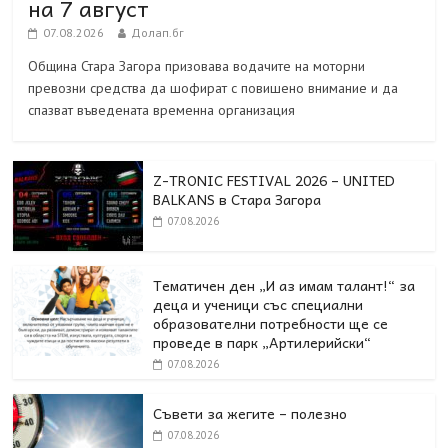
на 7 август
07.08.2026
Долап.бг
Община Стара Загора призовава водачите на моторни
превозни средства да шофират с повишено внимание и да
спазват въведената временна организация
Z-TRONIC FESTIVAL 2026 – UNITED
BALKANS в Стара Загора
07.08.2026
Тематичен ден „И аз имам талант!“ за
деца и ученици със специални
образователни потребности ще се
проведе в парк „Артилерийски“
07.08.2026
Съвети за жегите – полезно
07.08.2026