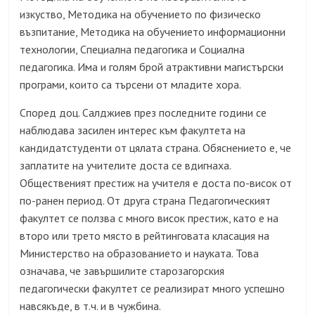
изкуство, Методика на обучението по физическо
възпитание, Методика на обучението информационни
технологии, Специална педагогика и Социална
педагогика. Има и голям брой атрактивни магистърски
програми, които са търсени от младите хора.
Според доц. Салджиев през последните години се
наблюдава засилен интерес към факултета на
кандидатстуденти от цялата страна. Обяснението е, че
заплатите на учителите доста се вдигнаха.
Общественият престиж на учителя е доста по-висок от
по-ранен период. От друга страна Педагогическият
факултет се ползва с много висок престиж, като е на
второ или трето място в рейтинговата класация на
Министерство на образованието и науката. Това
означава, че завършилите старозагорския
педагогически факултет се реализират много успешно
навсякъде, в т.ч. и в чужбина.