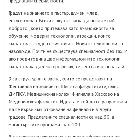
предлагани специалности.
Градът на знанието е пъстър, шумен, млад,
ентусиазиран. Всеки факултет иска да покаже най-
доброто , което притежава като възможности за
обучение, модерни технологии, атракции, които
съпътстват студентския живот. Новите технологии са
навсякъде. Почти не съществува специалност без тях. И
ако преди година две информационните технологии
съпътстваха дадена професия, те сега са в основата й.
9 са структурните звена, които се представят на
Фестивала на знанието. Шест са факултетите, плюс
ДИПКУ, Медицинския колеж, Филиала в Хасково на
Медицинския факултет. Идеята е той да се разраства и
да се върви към откриване на филиали и в други
градове. Предлаганите специалности са над 50, а
магистърските програми -над 100.
В началото на улицата на знанието е факултетът по