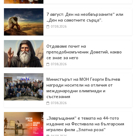
7 август: Ден на необвързаните“ или
„Ден на самотните сърца“.
07.08.2026
Отдаваме почит на
преподобномъченик Дометий, какво
се знае за него
07.08.2026
Министърът на МОН Георги Вълчев
награди носители на отличия от
международни олимпиади и
състезания
07.08.2026
„Завръщания“ е темата на 44-тото
издание на Фестивала на българския
игрален филм „Златна роза“