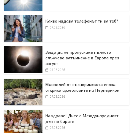
Какво издава телефонът ти за теб?
07.08.2026
Защо да не пропускаме пълното
слънчево затъмнение в Европа през
август
07.08.2026
Мавзолей от късноримската епоха
откриха археолозите на Перперикон
07.08.2026
Наздраве! Днес е Международният
ден на бирата
07.08.2026