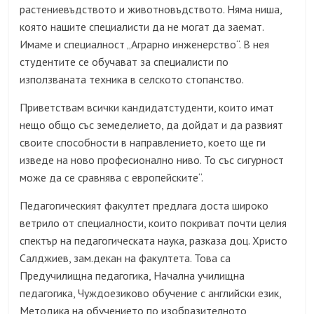
растениевъдството и животновъдството. Няма ниша,
която нашите специалисти да не могат да заемат.
Имаме и специалност „Аграрно инженерство“. В нея
студентите се обучават за специалисти по
използваната техника в селското стопанство.
Приветствам всички кандидатстуденти, които имат
нещо общо със земеделието, да дойдат и да развият
своите способности в направлението, което ще ги
изведе на ново професионално ниво. То със сигурност
може да се сравнява с европейските“.
Педагогическият факултет предлага доста широко
ветрило от специалности, които покриват почти целия
спектър на педагогическата наука, разказа доц. Христо
Салджиев, зам.декан на факултета. Това са
Предучилищна педагогика, Начална училищна
педагогика, Чуждоезиково обучение с английски език,
Методика на обучението по изобразителното