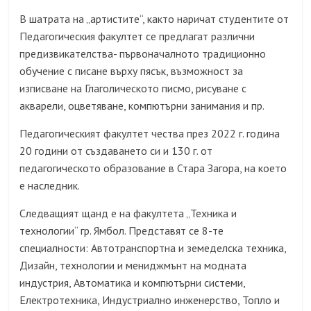
В шатрата на „артистите“, както наричат студентите от
Педагогическия факултет се предлагат различни
предизвикателства- първоначалното традиционно
обучение с писане върху пясък, възможност за
изписване на Глаголическото писмо, рисуване с
акварели, оцветяване, компютърни занимания и пр.
Педагогическият факултет чества през 2022 г. година
20 години от създаването си и 130 г. от
педагогическото образование в Стара Загора, на което
е наследник.
Следващият щанд е на факултета „Техника и
технологии“ гр. Ямбол. Представят се 8-те
специалности: Автотранспортна и земеделска техника,
Дизайн, технологии и мениджмънт на модната
индустрия, Автоматика и компютърни системи,
Електротехника, Индустриално инженерство, Топло и