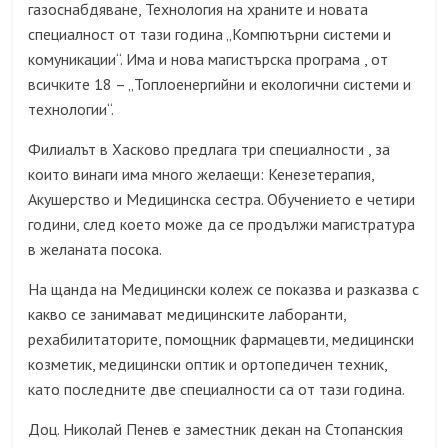
газоснабдяване, Технология на храните и новата
специалност от тази година „Компютърни системи и
комуникации“. Има и нова магистърска програма , от
всичките 18 – „Топлоенергийни и екологични системи и
технологии“.
Филиалът в Хасково предлага три специалности , за
които винаги има много желаещи: Кенезетерапия,
Акушерство и Медицинска сестра. Обучението е четири
години, след което може да се продължи магистратура
в желаната посока.
На щанда на Медицински колеж се показва и разказва с
какво се занимават медицинските лаборанти,
рехабилитаторите, помощник фармацевти, медицински
козметик, медицински оптик и ортопедичен техник,
като последните две специалности са от тази година.
Доц. Николай Пенев е заместник декан на Стопанския