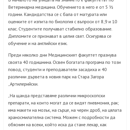
Ветеринарна медицина. Обучението в него е от 5 ½
години. Кандидатства се с бала от матурата или
оценките от изпита по биология с въпроси от 8,9 и 10
клас. Студентите получават стабилно образование.
Дипломите се признават в целия свят. Осигурява се
обучение и на английски език.
Преди няколко дни Медицинският факултет празнува
своята 40 годишнина. Освен богатата програма по този
повод, студенти и преподаватели засадиха и 40
различни дървета в новия парк на Стара Загора
„Артилерийски.
На щанда представяме различни микроскопски
„
препарати, на които могат да се видят пневмония, рак;
има макети на мозък, на сърце, на черен дроб, на цялата
храносмилателна система. Можем с подробности да
обясним на всеки, който иска да стане лекар, как