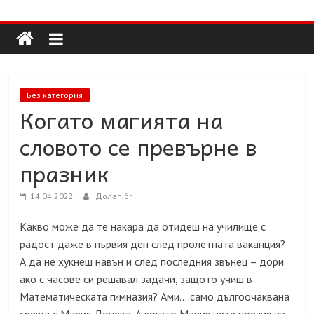
Долап
Skip
to
content
БГ
култура|
Без категория
изкуство|
Когато магията на
пътешествия|
словото се превърне в
мода|
събития|
празник
кухня|
реклама|
14.04.2022
Долап.бг
минало|
Какво може да те накара да отидеш на училище с
радост даже в първия ден след пролетната ваканция?
А да не хукнеш навън и след последния звънец – дори
ако с часове си решавал задачи, защото учиш в
Математическата гимназия? Ами….само дългоочаквана