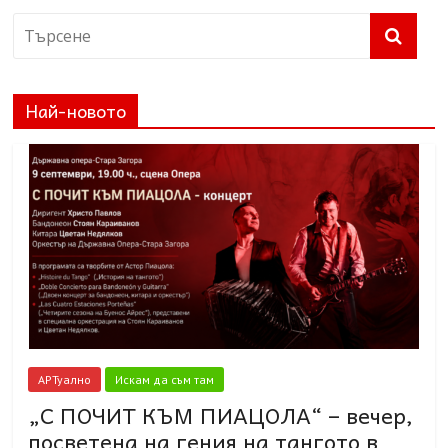
Най-новото
АРТуално
Искам да съм там
„С ПОЧИТ КЪМ ПИАЦОЛА“ – вечер,
посветена на гения на тангото в