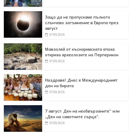
Защо да не пропускаме пълното
слънчево затъмнение в Европа през
август
07.08.2026
Мавзолей от късноримската епоха
откриха археолозите на Перперикон
07.08.2026
Наздраве! Днес е Международният
ден на бирата
07.08.2026
7 август: Ден на необвързаните“ или
„Ден на самотните сърца“.
07.08.2026