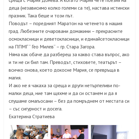
среща с Мария Донева. А когато Мария чете поезия на
деца (независимо колко големи са те), настава истински
празник. Така беше и този път.
Поводът – поредният Маратон на четенето в нашия
град. Любезните очаровани домакини – прекрасните
осмокласници и деветокласници, и единайсетокласници
на ППМГ “ Гео Милев“ – гр. Стара Загора.
Няма как обаче да разбереш за какво става въпрос, ако
и ти не си бил там. Преводът, стиховете, театърът –
всичко онова, което докосне Мария, се превръща в
магия.
И ако не я чакаха за среща и други нетърпеливи по-
малки деца, ние там щяхме и да си останем и да я
слушаме омагьосани – без да помръднем от местата си
– със сигурност и досега.
Екатерина Стратиева