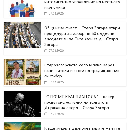
интелигентно управление на местната
икономика
07.08.2026
Общински съвет – Стара Загора откри
процедура за избор на 50 съдебни
заседатели за Окръжен съд – Стара
Загора
07.08.2026
Старозагорското село Малка Верея
кани жители и гости на традиционния
си събор
07.08.2026
„С ПОЧИТ КЪМ ПИАЦОЛА“ – вечер,
посветена на гения на тангото в
Държавна опера – Стара Загора
07.08.2026
Къде живеят дълголетниците – петте