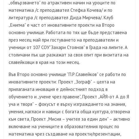
„обвързването” по атрактивен начин на уроците по
математика /с преподавател Стефка Кочева/ и по
литература /с преподавател Дида Мирчева/. Клуб
„Енигма” е част от иновативните проекти на Второ
основно училище. Работата по тях ще бъде представена
през месец май при гостуването на преподаватели и
ученици от 107 СОУ”Захари Стоянов” в Града на липите. А
столичани пък ще разкажат за своя опит при визитата на
славейковци в края на този месец.
Във Второ основно училище “П.Р.Славейков” се работи по
иновативните проекти: Проект „Зограф” – целта на
прилаганата иновация е дейностният подход в
обучението и „учене чрез правене”, Проект „АЙЯ-от А до Я
уча и творя” – фокусът е върху изграждането на знания,
умения, нагласи и навици с богата обща култура, отворена
към света, Проект „Мисия – учител за един ден” – активно
включване на учениците в образователния процес по
математика чрез създаване на проекти/презентации,