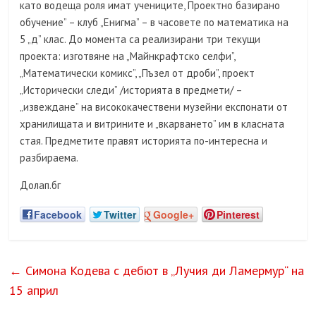
като водеща роля имат учениците, Проектно базирано
обучение” – клуб „Енигма” – в часовете по математика на
5 „д” клас. До момента са реализирани три текущи
проекта: изготвяне на „Майнкрафтско селфи”,
„Математически комикс”, „Пъзел от дроби”, проект
„Исторически следи” /историята в предмети/ –
„извеждане” на висококачествени музейни експонати от
хранилищата и витрините и „вкарването” им в класната
стая. Предметите правят историята по-интересна и
разбираема.
Долап.бг
Facebook
Twitter
Google+
Pinterest
←
Симона Кодева с дебют в „Лучия ди Ламермур“ на
15 април