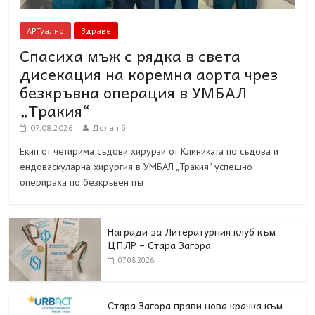
АРТуално
Здраве
Спасиха мъж с рядка в света
дисекация на коремна аорта чрез
безкръвна операция в УМБАЛ
„Тракия“
07.08.2026
Долап.бг
Екип от четирима съдови хирурзи от Клиниката по съдова и
ендоваскуларна хирургия в УМБАЛ „Тракия“ успешно
оперираха по безкръвен път
Награди за Литературния клуб към
ЦПЛР – Стара Загора
07.08.2026
Стара Загора прави нова крачка към