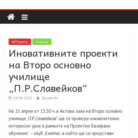
Долап
Skip
to
content
БГ
култура|
АРТуално
Знание
изкуство|
Иновативните проекти
пътешествия|
на Второ основно
мода|
събития|
училище
кухня|
„П.Р.Славейков“
реклама|
минало|
14.04.2022
Долап.бг
На 21 април от 13,30 ч. в Актова зала на Второ основно
училище „П.Р.Славейков” ще се проведе изключително
интересен урок в рамките на Проектно базирано
обучение” – клуб „Енигма”, в който ще се представи