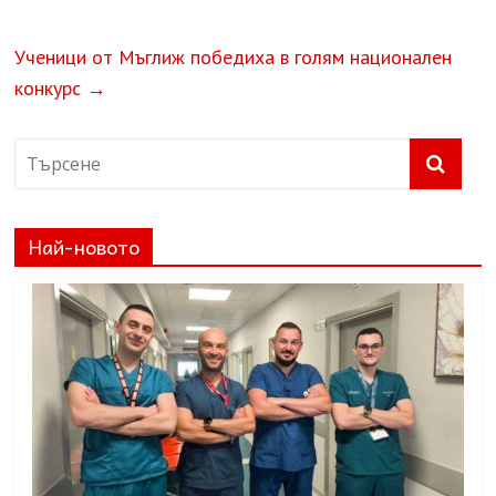
Ученици от Мъглиж победиха в голям национален
конкурс
→
Най-новото