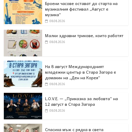
Броени часове остават до старта на
музикалния фестивал „Август е
музика“
08.08.2026
Малки здравни трикове, които работят
08.08.2026
На 8 август Международният
младежки център в Стара Загора е
домакин на „Ден на Корея“
08.08.2026
L.O.V.E. — „Приказка за любовта“ на
12 август в Стара Загора
08.08.2026
Спасиха мъж с рядка в света