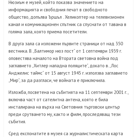
Нюзиъм е музей, който показва значението на
информацията и свободния печат в свободното
общество, допълва Ършъл . Хеликоптер на телевизионен
канал и комуникационен спътник са спуснати от тавана в
голяма зала, която приема посетители.
В друга зала са изложени първите страници от над 350
вестника. В. „Балтимор нюз пост“ от 1 септември 1939 г.
оповестява началото на Втората световна война под
заглавието „Хитлер нападна поляците“, докато в. „Лос
Анджелис таймс“ от 15 август 1945 г. използва заглавието
„Мир“, за да разгласи, че войната е приключила.
Изложба, посветена на събитията на 11 септември 2001 г.,
включва част от сателитна антена, която е била
инсталирана на върха на Световния търговски център
преди срутването му, както и филм, проследяващ тези
събития.
Сред експонатите в музея са журналистическата карта