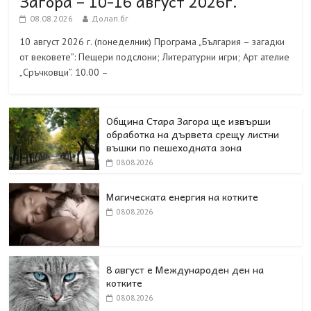
Загора – 10-16 август 2026г.
08.08.2026
Долап.бг
10 август 2026 г. (понеделник) Програма „България – загадки
от вековете”: Пещери подслони; Литературни игри; Арт ателие
„Сръчковци”. 10.00 –
Община Стара Загора ще извърши
обработка на дървета срещу листни
въшки по пешеходната зона
08.08.2026
Магическата енергия на котките
08.08.2026
8 август е Международен ден на
котките
08.08.2026