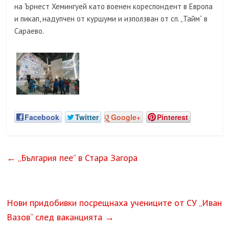
на Ърнест Хемингуей като военен кореспондент в Европа
и пикап, надупчен от куршуми и използван от сп. „Тайм“ в
Сараево.
Facebook
Twitter
Google+
Pinterest
←
„България пее” в Стара Загора
Нови придобивки посрещнаха учениците от СУ „Иван
Вазов“ след ваканцията
→