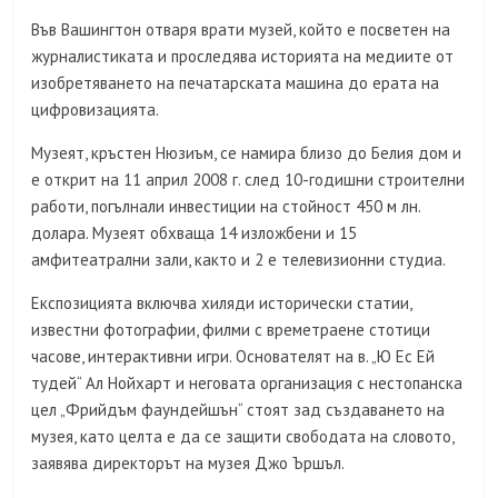
Във Вашингтон отваря врати музей, който е посветен на
журналистиката и проследява историята на медиите от
изобретяването на печатарската машина до ерата на
цифровизацията.
Музеят, кръстен Нюзиъм, се намира близо до Белия дом и
е открит на 11 април 2008 г. след 10-годишни строителни
работи, погълнали инвестиции на стойност 450 м лн.
долара. Музеят обхваща 14 изложбени и 15
амфитеатрални зали, както и 2 е телевизионни студиа.
Експозицията включва хиляди исторически статии,
известни фотографии, филми с времетраене стотици
часове, интерактивни игри. Основателят на в. „Ю Ес Ей
тудей“ Ал Нойхарт и неговата организация с нестопанска
цел „Фрийдъм фаундейшън“ стоят зад създаването на
музея, като целта е да се защити свободата на словото,
заявява директорът на музея Джо Ършъл.