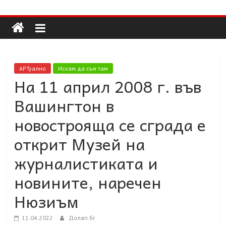
Долап
Skip
to
content
БГ
култура|
АРТуално
Искам да съм там
изкуство|
На 11 април 2008 г. във
пътешествия|
Вашингтон в
мода|
събития|
новострояща се сграда е
кухня|
открит Музей на
реклама|
минало|
журналистиката и
новините, наречен
Нюзиъм
11.04.2022
Долап.бг