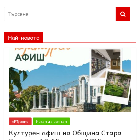
Най-новото
АРТуално
Искам да съм там
Културен афиш на Община Стара