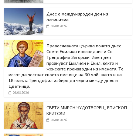
Днес е международен ден на
алпинизма
08.08.2026
Православната църква почита днес
Свети Емилиан изповедник и Св.
Трендафил Загорски. Имен ден
празнуват Емилиан и Емил, както и
женските производни на имената. Те
могат да честват своето име още на 30 май, както и на
18 юли, а Трендафил избира да черпи между днес и
Цветница.
08.08.2026
СВЕТИ МИРОН ЧУДОТВОРЕЦ, ЕПИСКОП
КРИТСКИ
08.08.2026