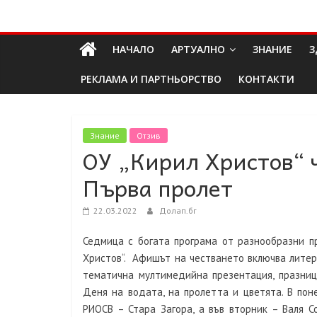
Skip
Долап
to
content
НАЧАЛО
АРТУАЛНО
ЗНАНИЕ
З
БГ
РЕКЛАМА И ПАРТНЬОРСТВО
КОНТАКТИ
култура|
изкуство|
пътешествия|
Знание
Отзив
ОУ „Кирил Христов“ 
мода|
събития|
Първа пролет
кухня|
реклама|
22.03.2022
Долап.бг
минало|
Седмица с богата програма от разнообразни п
Христов“. Афишът на честването включва литера
тематична мултимедийна презентация, празниц
Деня на водата, на пролетта и цветята. В пон
РИОСВ – Стара Загора, а във вторник – Валя С