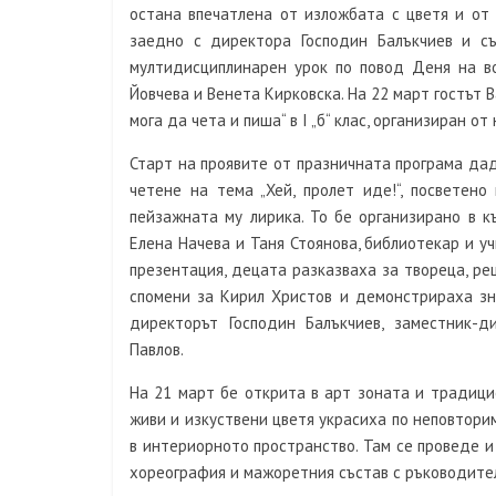
остана впечатлена от изложбата с цветя и от 
заедно с директора Господин Балъкчиев и съ
мултидисциплинарен урок по повод Деня на в
Йовчева и Венета Кирковска. На 22 март гостът 
мога да чета и пиша“ в
I
„б“ клас, организиран о
Старт на проявите от празничната програма да
четене на тема „Хей, пролет иде!“, посветен
пейзажната му лирика. То бе организирано в к
Елена Начева и Таня Стоянова, библиотекар и у
презентация, децата разказваха за твореца, р
спомени за Кирил Христов и демонстрираха зн
директорът Господин Балъкчиев, заместник-д
Павлов.
На 21 март бе открита в арт зоната и традици
живи и изкуствени цветя украсиха по неповтори
в интериорното пространство. Там се проведе и
хореография и мажоретния състав с ръководител