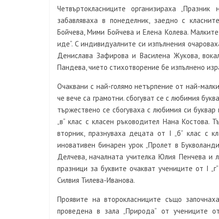
Четвъртокласниците организираха „Празник 
забавляваха в понеделник, заедно с класнит
Бойчева, Мими Бойчева и Елена Колева. Малкит
иде“. С индивидуалните си изпълнения очарова
Денислава Зафирова и Василена Жукова, вока
Пандева, чието стихотворение бе изпълнено из
Очаквани с най-голямо нетърпение от най-малки
че вече са грамотни. сбогуват се с любимия букв
тържествено се сбогуваха с любимия си буквар
„в“ клас с класен ръководител Нана Костова. Т
вторник, празнуваха децата от
I
„б“ клас с 
иновативен бинарен урок „Пролет в Букволанд
Делчева, началната учителка Юлия Пенчева и 
празници за буквите очакват учениците от
I
„г
Силвия Тилева-Иванова.
Проявите на второкласниците също започнаха
проведена в зала „Природа“ от учениците 