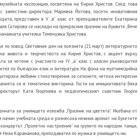
музейната експозиция, посветена на Кирил Христов. След това
с заместник-директора Марияна Йотова, посети иновативния
одата, представен в
V
„в“ клас от преподавателите Екатерина
Валя Сотирова се наслади на прекрасния празник на буквите „Вече
т началната учителка Теменужка Христова.
де по повод Световния ден на поезията
(
21 март
)
литературното
о на живота и творчеството на Кирил Христов, с акцент върху
ъта за четене с участието на
IV
„а“ клас с класен ръководител
чител по български език и литература. На фона на мултимедийна
ецитираха любими стихотворения за сезоните, четоха интересни
анията си в тематична викторина. Гости на инициативата бяха
иректорът Катя Георгиева и педагогическият съветник Георги
онната за училището изложба „Празник на цветята“. Икебана от
м начин учебната среда и разнесоха нежния аромат на букетите
 концертът „Пролетно настроение“ на групите по народни танци,
 Нела Караманова, преподавател по музика в училището ни.