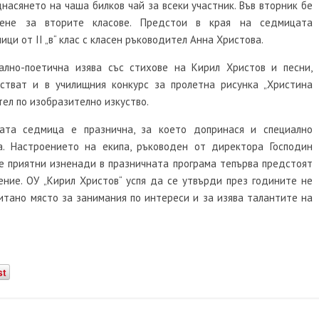
асянето на чаша билков чай за всеки участник. Във вторник бе
тене за вторите класове. Предстои в края на седмицата
ници
от
II
„в“ клас с класен ръководител Анна Христова.
ално-поетична изява със стихове на Кирил Христов и песни,
стват и в училищния конкурс за пролетна рисунка „Христина
тел по изобразително изкуство.
ата седмица е празнична, за което допринася и специално
а. Настроението на екипа, ръководен от директора Господин
ще приятни изненади в празничната програма тепърва предстоят
ние. ОУ „Кирил Христов“ успя да се утвърди през годините не
итано място за занимания по интереси и за изява талантите на
st