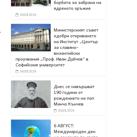
борбата за забрана на
ядреното оръжие
06.08.2026
Министерският съвет
→
одобри откриването
на Институт „Център
за славяно-
византийски
проучвания „Проф. Иван Дуйчев“ в
Софийския университет
06.08.2026
Днес се навършват
190 години от
рождението на поп
Минчо Кънчев
06.08.2026
6 АВГУСТ:
Международен ден
на лекарите по света