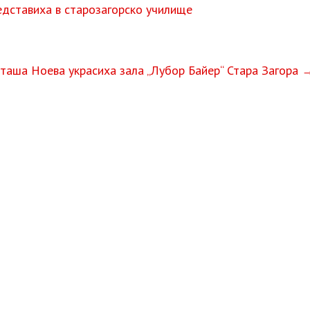
едставиха в старозагорско училище
таша Ноева украсиха зала „Лубор Байер“ Стара Загора