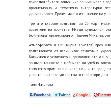
природолюбители завършиха заниманието с подн
организирано и тематично литературно че
драматизация „Пролет иде“ в изпълнение на уче
Третите класове подготвят за 23 март музик
посветени на пролетта. Млади художници уча
Бюйлекова“, организиран от Пламен Михалев, учи
Атмосферата в ОУ „Кирил Христов“ през цял
подготвената от всеки клас тематична украс
Балъкчиев е усмихнато и приповдигнато, а и о
за възпитаниците в любимото ни учебно заведе
само като храм на знанието, но и като предпоч
децата, които го чувстват като свой втори дом.
Таня Николова
Facebook
Twitter
Google+
Pintere