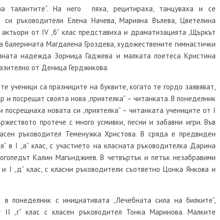
на талантите“. На него пяха, рецитираха, танцуваха и се
е си ръководители Елена Начева, Марияна Вълева, Цветелина
е актьори от
IV
„б“ клас представиха и драматизацията „Щъркът
ха балерината Магдалена Гроздева, художествените гимнастички
лната надежда Зорница Гаджева и малката поетеса Кристина
разително от Деница Герджикова.
те ученици са празниците на буквите, когато те гордо заявяват,
ар и посрещат своята нова „приятелка“ – читанката. В понеделник
 и посрещнаха новата си „приятелка“ – читанката учениците от
I
ържеството протече с много усмивки, песни и забавни игри. Във
класен ръководител Теменужка Христова. В сряда е предвиден
ия“ в
I
„а“ клас, с участието на класната ръководителка Дарина
логопедът Калин Магънджиев. В четвъртък и петък незабравими
“
и
I
„д“ клас, с класни ръководители съответно Цонка Янкова и
 в понеделник с инициативата „Лечебната сила на билките“,
от
II
„г“ клас с класен ръководител Тонка Маринова. Малките