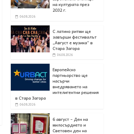
на културата през
2032 г.
06.08.2026
С латино ритми ще
завърши фестивалът
„Август е музика“ в
Стара Загора
06.08.2026
Европейско
партньорство ще
насърчи
внедряването на
интелигентни решения
в Стара Загора
06.08.2026
6 август – Ден на
милосърдието и
Световен ден на