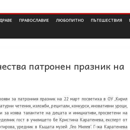
ДРАВЕ
ПРАВОСЛАВИЕ
ЛЮБОПИТНО
ПЪТЕШЕСТВИЯ
чества патронен празник на
рояви за патронния празник на 22 март посветиха в ОУ „Кирил
турни четения, изложби, рецитали, конкурси, иновативни уроци,
и за изява талантите на децата и инициативи, просветени на
еделник гост в училището бе Кристина Каратенева, експерт от
отирова, уредник в Къщата музей „Гео Милев“. Г-жа Каратенева