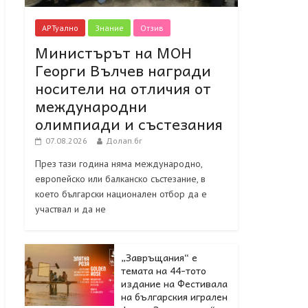
АРТуално
Знание
Отзив
Министърът на МОН
Георги Вълчев награди
носители на отличия от
международни
олимпиади и състезания
07.08.2026
Долап.бг
През тази година няма международно,
европейско или балканско състезание, в
което български национален отбор да е
участвал и да не
„Завръщания“ е
темата на 44-тото
издание на Фестивала
на българския игрален