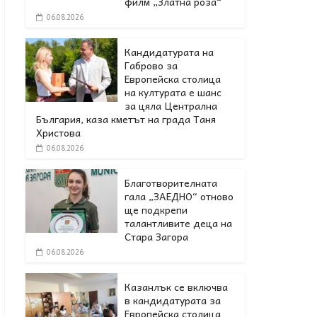
филм „Златна роза“
06.08.2026
Кандидатурата на
Габрово за
Европейска столица
на културата е шанс
за цяла Централна
България, каза кметът на града Таня
Христова
06.08.2026
Благотворителната
гала „ЗАЕДНО“ отново
ще подкрепи
талантливите деца на
Стара Загора
06.08.2026
Казанлък се включва
в кандидатурата за
Европейска столица