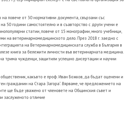
о на повече от 30 нормативни документа, свързани със
на 50 години самостоятелно и в съавторство с други учени е
чнопопулярни статии, повече от 15 монографии, много учебници,
еми на ветеринарномедицинското дело. През 2018 г. заедно с
интеграцията на Ветеринарномедицинската служба в България в
 излезе книга за бележити личности във ветеринарната медицина.
. на трима чужденци, защитили успешно дисертации и научни
общественик, какъвто е проф. Иван Божков, да бъдат оценени и
ен гражданин на Стара Загора“. Вярваме, че предложението на
ите ще бъде уважено от членовете на Общинския съвет и
чи заслуженото отличие