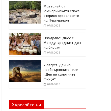
Мавзолей от
късноримската епоха
откриха археолозите
на Перперикон
07.08.2026
Наздраве! Днес е
Международният ден
на бирата
07.08.2026
7 август: Ден на
необвързаните“ или
„Ден на самотните
сърца“.
07.08.2026
Харесайте ни