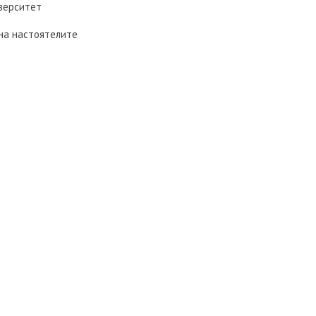
иверситет
 на настоятелите