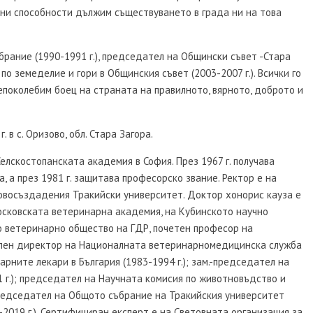
онни способности дължим съществуването в града ни на това
рание (1990-1991 г.), председател на Общински съвет -Стара
по земеделие и гори в Общинския съвет (2003-2007 г.). Всички го
епоколебим боец на страната на правилното, вярното, доброто и
 в с. Оризово, обл. Стара Загора.
елскостопанската академия в София. През 1967 г. получава
, а през 1981 г. защитава професорско звание. Ректор е на
новосъздадения Тракийски университет. Доктор хонорис кауза е
осковската ветеринарна академия, на Кубинското научно
 ветеринарно общество на ГДР, почетен професор на
ален директор на Националната ветеринарномедицинска служба
арните лекари в България (1983-1994 г.); зам.-председател на
1 г.); председател на Научната комисия по животновъдство и
председател на Общото събрание на Тракийския университет
0-2019 г.). Сертифициран експерт е на Световната организация за