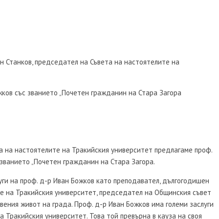
ван Станков, председател на Съвета на настоятелите на
жков със званието „Почетен гражданин на Стара Загора
а на настоятелите на Тракийския университет предлагаме проф.
 званието „Почетен гражданин на Стара Загора.
уги на проф. д-р Иван Божков като преподавател, дългогодишен
е на Тракийския университет, председател на Общинския съвет
твения живот на града. Проф. д-р Иван Божков има големи заслуги
 Тракийския университет. Това той превърна в кауза на своя