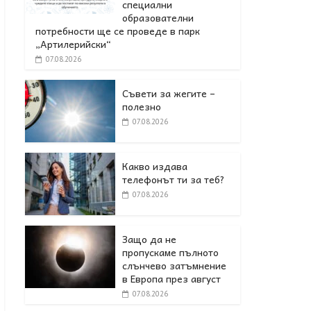
специални
образователни
потребности ще се проведе в парк
„Артилерийски“
07.08.2026
Съвети за жегите –
полезно
07.08.2026
Какво издава
телефонът ти за теб?
07.08.2026
Защо да не
пропускаме пълното
слънчево затъмнение
в Европа през август
07.08.2026