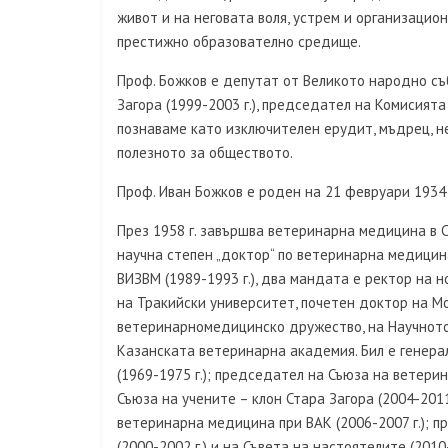
живот и на неговата воля, устрем и организаци
престижно образователно средище.
Проф. Божков е депутат от Великото народно съб
Загора (1999-2003 г.), председател на Комисията 
познаваме като изключителен ерудит, мъдрец, н
полезното за обществото.
Проф. Иван Божков е роден на 21 февруари 1934 г.
През 1958 г. завършва ветеринарна медицина в С
научна степен „доктор“ по ветеринарна медицина
ВИЗВМ (1989-1993 г.), два мандата е ректор на 
на Тракийски университет, почетен доктор на М
ветеринарномедицинско дружество, на Научното
Казанската ветеринарна академия. Бил е генер
(1969-1975 г.); председател на Съюза на ветерин
Съюза на учените – клон Стара Загора (2004-201
ветеринарна медицина при ВАК (2006-2007 г.); 
(2000-2002 г.) и на Съвета на настоятелите (201