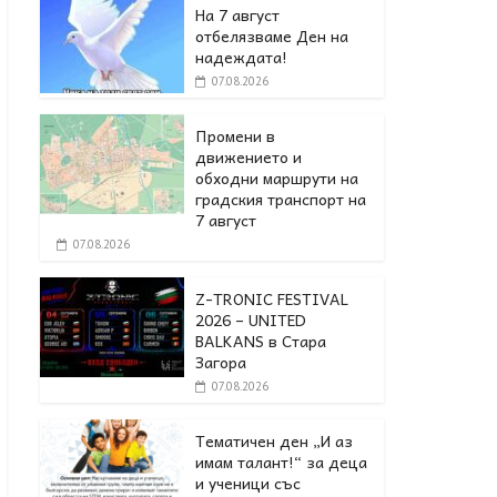
На 7 август
отбелязваме Ден на
надеждата!
07.08.2026
Промени в
движението и
обходни маршрути на
градския транспорт на
7 август
07.08.2026
Z-TRONIC FESTIVAL
2026 – UNITED
BALKANS в Стара
Загора
07.08.2026
Тематичен ден „И аз
имам талант!“ за деца
и ученици със