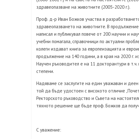
здравеопазване на животните (2005-2020 г.).
Проф. д-р Иван Божков участва в разработванет
здравеопазването на животните. В продължение 
написал и публикувал повече от 200 научни и нау
учебни помагала, справочници по актуални пробл
колеги издават книга за европеизацията и евро
продължение на 140 години, а в края на 2020 г.
Научен ръководител е на 11 докторантури в т.ч
степени.
Надяваме се заслугите на един уважаван и деен 
той да бъде удостоен с високото отличие „Почет
Ректорското ръководство и Съвета на настоятел
тяхното решение ще бъде проф. Божков да полу
С уважение: