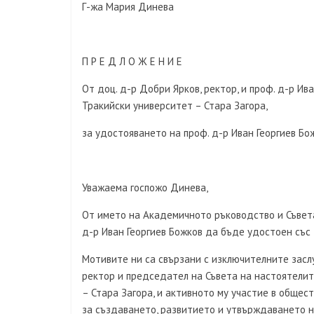
Г-жа Мария Динева
П Р Е Д Л О Ж Е Н И Е
От доц. д-р Добри Ярков, ректор, и проф. д-р И
Тракийски университет – Стара Загора,
за удостояването на проф. д-р Иван Георгиев Бо
Уважаема госпожо Динева,
От името на Академичното ръководство и Съвет
д-р Иван Георгиев Божков да бъде удостоен със
Мотивите ни са свързани с изключителните засл
ректор и председател на Съвета на настоятелит
– Стара Загора, и активното му участие в общес
за създаването, развитието и утвърждаването на