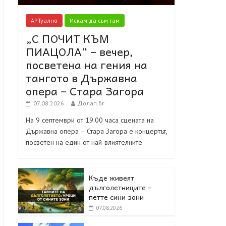
АРТуално
Искам да съм там
„С ПОЧИТ КЪМ
ПИАЦОЛА“ – вечер,
посветена на гения на
тангото в Държавна
опера – Стара Загора
07.08.2026
Долап.бг
На 9 септември от 19.00 часа сцената на
Държавна опера – Стара Загора е концертът,
посветен на един от най-влиятелните
Къде живеят
дълголетниците –
петте сини зони
07.08.2026