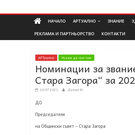
Skip
Долап
to
content
НАЧАЛО
АРТУАЛНО
ЗНАНИЕ
З
БГ
РЕКЛАМА И ПАРТНЬОРСТВО
КОНТАКТИ
култура|
изкуство|
пътешествия|
АРТуално
Искам да съм там
Номинации за звани
мода|
събития|
Стара Загора“ за 202
кухня|
реклама|
10.07.2021
Долап.бг
минало|
ДО
Председателя
на Общински съвет – Стара Загора