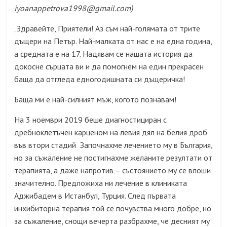
iyoanappetrova1998@gmail.com)
Здравейте, Приятели! Аз съм най-голямата от трите
„
дъщери на Петър. Най-малката от нас е на една година,
а средната е на 17. Надявам се нашата история да
докосне сърцата ви и да помогнем на един прекрасен
баща да отгледа едногодишната си дъщеричка!
Баща ми е най-силният мъж, когото познавам!
На 3 ноември 2019 беше диагностициран с
дребноклетъчен карценом на левия дял на белия дроб
във втори стадий Започнахме лечението му в България,
но за съжаление не постигнахме желаните резултати от
терапията, а даже напротив – състоянието му се влоши
значително. Предложиха ни лечение в клиниката
Аджибадем в Истанбул, Турция. След първата
инхибиторна терапия той се почувства много добре, но
за съжаление, снощи вечерта разбрахме, че десният му