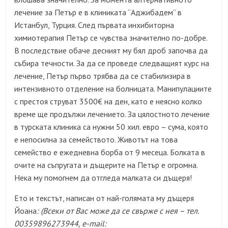
лечение за Петър е в клиниката “Аджибадем” в
Истанбул, Турция. След първата инхибиторна
химиотерапия Петър се чувства значително по-добре.
В последствие обаче десният му бял дроб започва да
събира течности. За да се проведе следващият курс на
лечение, Петър първо трябва да се стабилизира в
интензивното отделение на болницата. Манипулациите
с престоя струват 3500€ на ден, като е неясно колко
време ще продължи лечението. За цялостното лечение
в турската клиника са нужни 50 хил. евро – сума, която
е непосилна за семейството. Животът на това
семейство е ежедневна борба от 9 месеца. Болката в
очите на съпругата и дъщерите на Петър е огромна.
Нека му помогнем да отгледа малката си дъщеря!
Ето и текстът, написан от най-голямата му дъщеря
Йоана
: (Всеки от Вас може да се свърже с нея – тел.
00359896273944, e-mail: