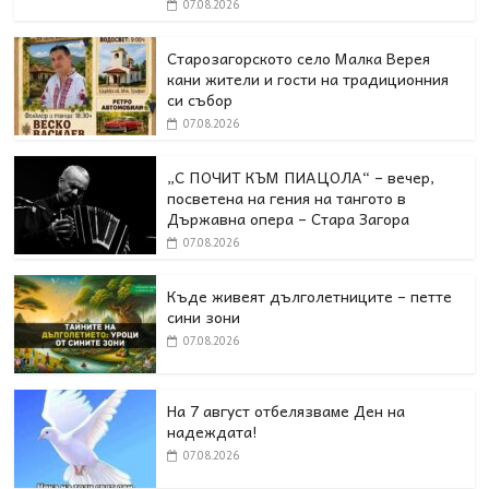
07.08.2026
Старозагорското село Малка Верея
кани жители и гости на традиционния
си събор
07.08.2026
„С ПОЧИТ КЪМ ПИАЦОЛА“ – вечер,
посветена на гения на тангото в
Държавна опера – Стара Загора
07.08.2026
Къде живеят дълголетниците – петте
сини зони
07.08.2026
На 7 август отбелязваме Ден на
надеждата!
07.08.2026