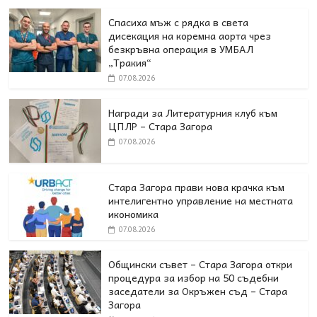
Спасиха мъж с рядка в света
дисекация на коремна аорта чрез
безкръвна операция в УМБАЛ
„Тракия“
07.08.2026
Награди за Литературния клуб към
ЦПЛР – Стара Загора
07.08.2026
Стара Загора прави нова крачка към
интелигентно управление на местната
икономика
07.08.2026
Общински съвет – Стара Загора откри
процедура за избор на 50 съдебни
заседатели за Окръжен съд – Стара
Загора