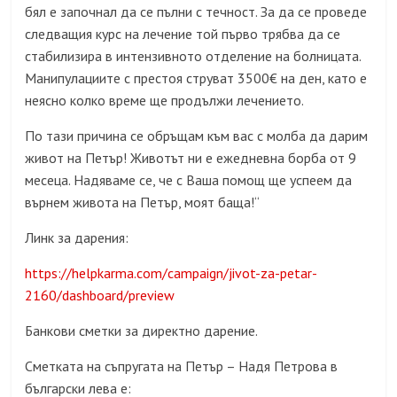
бял е започнал да се пълни с течност. За да се проведе
следващия курс на лечение той първо трябва да се
стабилизира в интензивното отделение на болницата.
Манипулациите с престоя струват 3500€ на ден, като е
неясно колко време ще продължи лечението.
По тази причина се обръщам към вас с молба да дарим
живот на Петър! Животът ни е ежедневна борба от 9
месеца. Надяваме се, че с Ваша помощ ще успеем да
върнем живота на Петър, моят баща!“
Линк за дарения:
https://helpkarma.com/campaign/jivot-za-petar-
2160/dashboard/preview
Банкови сметки за директно дарение.
Сметката на съпругата на Петър – Надя Петрова в
български лева е: