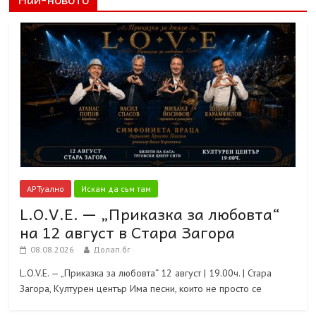
АРТуално
Искам да съм там
L.O.V.E. — „Приказка за любовта“
на 12 август в Стара Загора
08.08.2026
Долап.бг
L.O.V.E. — „Приказка за любовта“ 12 август | 19.00ч. | Стара
Загора, Културен център Има песни, които не просто се