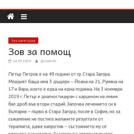
Долап
Skip
to
content
БГ
култура|
Без категория
изкуство|
Зов за помощ
пътешествия|
мода|
14.07.2020
Долап.бг
събития|
Петър Петров е на 49 години от гр. Стара Загора.
кухня|
Младият баща има 3 дъщери – Йоана на 21, Румяна на
реклама|
17 и Вяра, която е едва на една годинка. На 3 ноември
минало|
2019 г. Петър е диагностициран с карценом на левия
бял дроб във втори стадий. Започва лечението си в
България – първо в Стара Загора, после в София, но за
съжаление не постига желаните резултати от
терапията, даже напротив – състоянието му се
влошава значително. За момента алтернативното