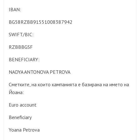
IBAN:
BG58RZBB91551008387942
SWIFT/BIC:
RZBBBGSF
BENEFICIARY:
NADYA ANTONOVA PETROVA
Сметките, на които кампанията е базирана на името на
Йоана:
Euro account
Beneficiary
Yoana Petrova