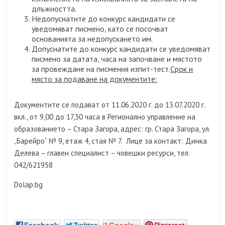
длъжността.
Недопуснатите до конкурс кандидати се
уведомяват писмено, като се посочват
основанията за недопускането им.
Допуснатите до конкурс кандидати се уведомяват
писмено за датата, часа на започване и мястото
за провеждане на писмения изпит-тест.
Срок и
място за подаване на документите:
Документите се подават от 11.06.2020 г. до 13.07.2020 г.
вкл., от 9,00 до 17,30 часа в Регионално управление на
образованието – Стара Загора, адрес: гр. Стара Загора, ул.
„Барейро“ № 9, етаж 4, стая № 7. Лице за контакт: Динка
Делева – главен специалист – човешки ресурси, тел.
042/621958
Dolap.bg