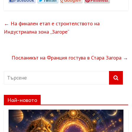
Facebook
Twitter
Google+
Pinterest
←
На финален етап е строителството на
Индустриална зона „Загоре“
Посланикът на Франция гостува в Стара Загора
→
Най-новото