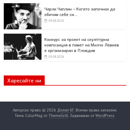
Чарли Чаплин – Когато започнах да
обичам себе си…
05.08.2026
Конкурс за проект на скулптурна
композиция в памет на Милчо Левиев
е организиран в Пловдив
05.08.2026
Харесайте ни
Авторско право © 2026
Долап БГ
. Всички права запазени.
Тема: ColorMag от
ThemeGrill
. Задвижван от
WordPress
.