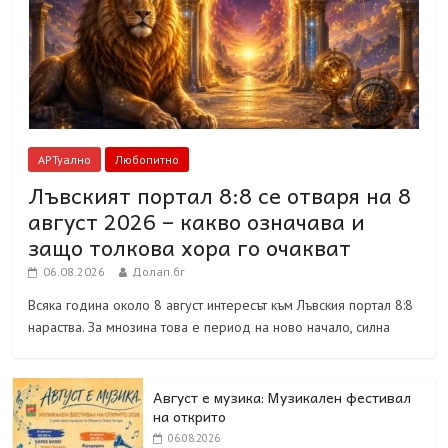
АРТуално
Любопитно
Лъвският портал 8:8 се отваря на 8
август 2026 – какво означава и
защо толкова хора го очакват
06.08.2026
Долап.бг
Всяка година около 8 август интересът към Лъвския портал 8:8
нараства. За мнозина това е период на ново начало, силна
Август е музика: Музикален фестивал
на открито
06.08.2026