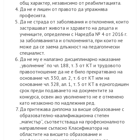
общ характер, независимо от реабилитацията.
Да не е лишен от правото да упражнява
професията.
Да не страда от заболявания и отклонения, които
застрашават живота и здравето на децата и
учениците, определени с Наредба № 4 от 2016 г.
за заболяванията и отклоненията, при които не
може да се заема длъжност на педагогически
специалист.
Да не му е налагано дисциплинарно наказание
„уволнение“ по чл. 188, т. 3 от КТ и трудовото
правоотношение да не е било прекратявано на
основание чл. 330, ал. 2, т. 6 от КТ или на
основание чл. 328, ал. 1, т. 5 от КТ в едногодишен
срок преди подаването на документите за
конкурса, освен ако уволнението не е отменено
като незаконно по надлежния ред.
Да притежава диплома за висше образование с
образователно-квалификационна степен
„магистър“, съответстваща на професионалното
направление съгласно Класификатора на
областите на висшето образование и