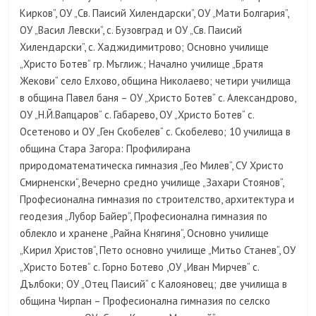
Кирков”, ОУ „Св. Паисий Хилендарски”, ОУ „Мати Болгария”,
ОУ „Васил Левски”, с. Бузовград и ОУ „Св. Паисий
Хилендарски”, с. Хаджидимитрово; Основно училище
„Христо Ботев“ гр. Мъглиж.; Начално училище „Братя
Жекови“ село Елхово, община Николаево; четири училища
в община Павел баня – ОУ „Христо Ботев“ с. Александрово,
ОУ „Н.Й.Вапцаров“ с. Габарево, ОУ „Христо Ботев“ с.
Осетеново и ОУ „Ген Скобелев“ с. Скобелево; 10 училища в
община Стара Загора: Профилирана
природоматематическа гимназия „Гео Милев“, СУ Христо
Смирненски“, Вечерно средно училище „Захари Стоянов“,
Професионална гимназия по строителство, архитектура и
геодезия „Лубор Байер“, Професионална гимназия по
облекло и хранене „Райна Княгиня“, Основно училище
„Кирил Христов“, Пето основно училище „Митьо Станев“, ОУ
„Христо Ботев“ с. Горно Ботево ,ОУ „Иван Мирчев“ с.
Дълбоки; ОУ „Отец Паисий“ с Калояновец; две училища в
община Чирпан – Професионална гимназия по селско