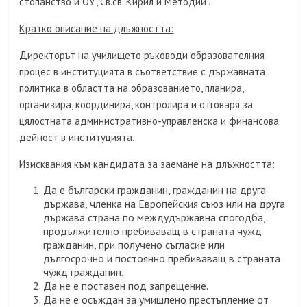
стопанство и ОУ „Св.св. Кирил и Методий“.
Кратко описание на длъжността:
Директорът на училището ръководи образователния
процес в институцията в съответствие с държавната
политика в областта на образованието, планира,
организира, координира, контролира и отговаря за
цялостната административно-управленска и финансова
дейност в институцията.
Изисквания към кандидата за заемане на длъжността:
Да е български гражданин, гражданин на друга
държава, членка на Европейския съюз или на друга
държава страна по междудържавна спогодба,
продължително пребиваващ в страната чужд
гражданин, при получено съгласие или
дългосрочно и постоянно пребиваващ в страната
чужд гражданин.
Да не е поставен под запрещение.
Да не е осъждан за умишлено престъпление от