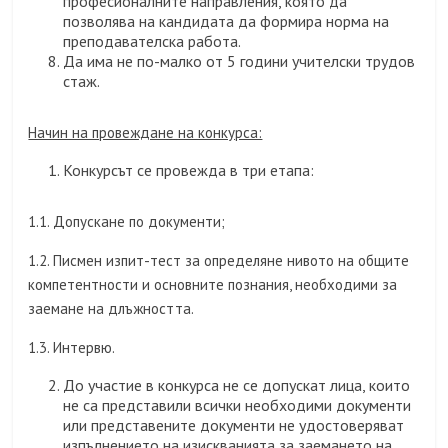
професионалните направления, която да
позволява на кандидата да формира норма на
преподавателска работа.
Да има не по-малко от 5 години учителски трудов
стаж.
Начин на провеждане на конкурса:
Конкурсът се провежда в три етапа:
1.1. Допускане по документи;
1.2. Писмен изпит-тест за определяне нивото на общите
компетентности и основните познания, необходими за
заемане на длъжността.
1.3. Интервю.
До участие в конкурса не се допускат лица, които
не са представили всички необходими документи
или представените документи не удостоверяват
изпълнението на изискванията за заемането на