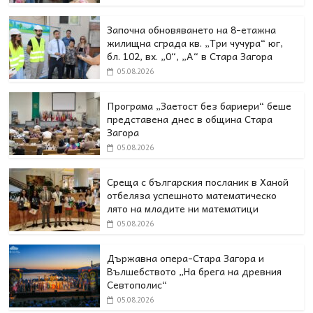
Започна обновяването на 8-етажна
жилищна сграда кв. „Три чучура“ юг,
бл. 102, вх. „0“, „А“ в Стара Загора
05.08.2026
Програма „Заетост без бариери“ беше
представена днес в oбщина Стара
Загора
05.08.2026
Среща с българския посланик в Ханой
отбеляза успешното математическо
лято на младите ни математици
05.08.2026
Държавна опера-Стара Загора и
Вълшебството „На брега на древния
Севтополис“
05.08.2026