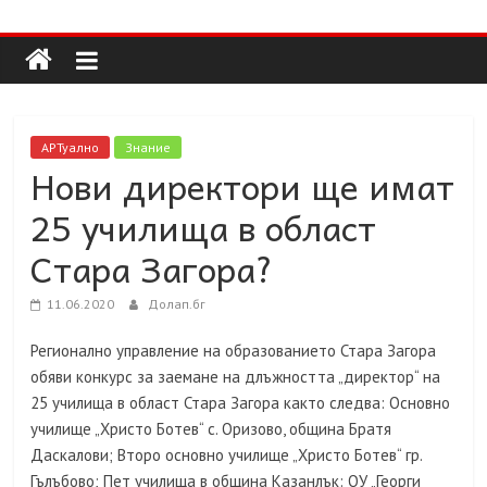
Долап
Skip
to
content
БГ
култура|
АРТуално
Знание
изкуство|
Нови директори ще имат
пътешествия|
25 училища в област
мода|
събития|
Стара Загора?
кухня|
реклама|
11.06.2020
Долап.бг
минало|
Регионално управление на образованието Стара Загора
обяви конкурс за заемане на длъжността „директор“ на
25 училища в област Стара Загора както следва: Основно
училище „Христо Ботев“ с. Оризово, община Братя
Даскалови; Второ основно училище „Христо Ботев“ гр.
Гълъбово; Пет училища в община Казанлък: ОУ „Георги