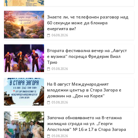
Знаете ли, че телефонен разговор над
60 секунди може да блокира
енергията ви?
06.08.2026
Втората фестивална вечер на „Август
е музика“ посреща Фредерик Виал
Трио
05.08.2026
На 8 август Международният
младежки център в Стара Загора е
домакин на „Ден на Корея“
05.08.2026
Започна обновяването на 8-етажна
жилищна сграда на ул. „Георги
Апостолов“ № 16 и 17 в Стара Загора
05.08.2026