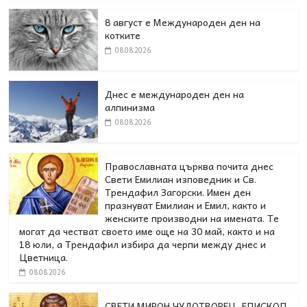
8 август е Международен ден на
котките
08.08.2026
Днес е международен ден на
алпинизма
08.08.2026
Православната църква почита днес
Свети Емилиан изповедник и Св.
Трендафил Загорски. Имен ден
празнуват Емилиан и Емил, както и
женските производни на имената. Те
могат да честват своето име още на 30 май, както и на
18 юли, а Трендафил избира да черпи между днес и
Цветница.
08.08.2026
СВЕТИ МИРОН ЧУДОТВОРЕЦ, ЕПИСКОП