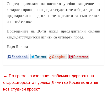
Според правилата на висшето учебно заведение на
лотариен принцип кандидат-студентите избират един от
предварително подготвените варианти за съответните
изпити/тестове.
Проведените на 26-ти април предварителни онлайн
кандидатстудентски изпити са четвърти поред.
Надя Лилова
Facebook
Twitter
Google+
Pinterest
←
По време на изолация любимият диригент на
старозагорската публика Димитър Косев подготвя
нов студиен проект