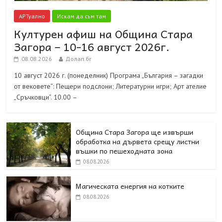
АРТуално
Искам да съм там
Културен афиш на Община Стара
Загора – 10-16 август 2026г.
08.08.2026
Долап.бг
10 август 2026 г. (понеделник) Програма „България – загадки
от вековете”: Пещери подслони; Литературни игри; Арт ателие
„Сръчковци”. 10.00 –
Община Стара Загора ще извърши
обработка на дървета срещу листни
въшки по пешеходната зона
08.08.2026
Магическата енергия на котките
08.08.2026