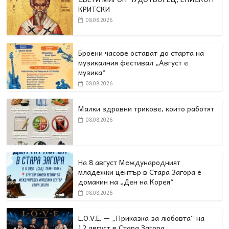
КРИТСКИ
08.08.2026
Броени часове остават до старта на
музикалния фестивал „Август е
музика“
08.08.2026
Малки здравни трикове, които работят
08.08.2026
На 8 август Международният
младежки център в Стара Загора е
домакин на „Ден на Корея“
08.08.2026
L.O.V.E. — „Приказка за любовта“ на
12 август в Стара Загора