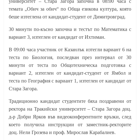
университет – Стара Загора започна в 08:00 часа с
темата „Обич за обич“ по Обща езикова култура, която
беше изтеглена от кандидат-студент от Димитровград.
30 минути по-късно започна и тестът по Математика с
вариант 3, изтеглен от кандидат от Ихтиман.
В 09:00 часа участник от Казанлък изтегли вариант 6 на
теста по Биология, последван през интервал от 30
минути от теста по Общотехническа подготовка с
вариант 2, изтеглен от кандидат-студент от Ямбол и
теста по География с вариант 1, изтеглен от кандидат от
Стара Загора.
Традиционно кандидат студентите бяха поздравени от
ректора на Тракийски университет – Стара Загора доц.
д-р Добри Ярков във видеоконферентните връзки, след
което получиха инструкции от заместник-ректорите
доц. Нели Грозева и проф. Мирослав Карабалиев.