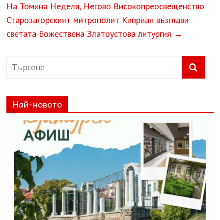
На Томина Неделя, Негово Високопреосвещенство
Старозагорският митрополит Киприан възглави
светата Божествена Златоустова литургия
→
Най-новото