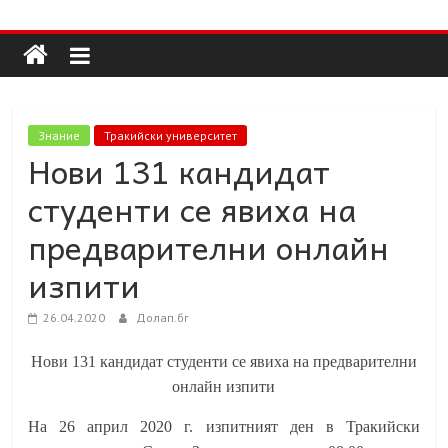
Долап
Skip
to
content
БГ
култура|
Знание
Тракийски университет
изкуство|
Нови 131 кандидат
пътешествия|
студенти се явиха на
мода|
събития|
предварителни онлайн
кухня|
изпити
реклама|
минало|
26.04.2020
Долап.бг
Нови 131 кандидат студенти се явиха на предварителни
онлайн изпити
На 26 април 2020 г. изпитният ден в Тракийски