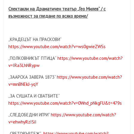
Спектакли на Драматичен театър „Гео Милев“ / с
възможност за гледане по всяко време/
„КРАДЕЦЪТ НА ПРАСКОВИ“
https://www.youtube.com/watch?v=ws0gwieZWSs
„ПОЛКОВНИКЪТ ПТИЦА“
https://www.youtube.com/watch?
v=IRa3LhNRypw
„ЗААРСКА ЗАВЕРА 1873“
https://www.youtube.com/watch?
v=mnBNEkJ-yqY
„ЗА СУШАТА И СВАТБИТЕ“
https://www.youtube.com/watch?v=0Wnd_pNkgFU&t=479s
„СЛЕДОБЕДНИ ИГРИ“
https://www.youtube.com/watch?
v=ehwhyRzISiI
„СВЕТОВЪРТЕЖ“
https://www.youtube.com/watch?