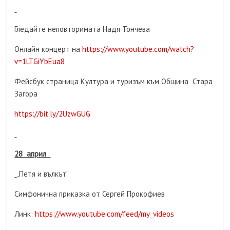
Гледайте неповторимата Надя Тончева
Онлайн концерт на
https://www.youtube.com/watch?
v=1LTGiYbEua8
Фейсбук страница Култура и туризъм към Община Стара
Загора
https://bit.ly/2UzwGUG
28 април
„Петя и вълкът“
Симфонична приказка от Сергей Прокофиев
Линк:
https://www.youtube.com/feed/my_videos