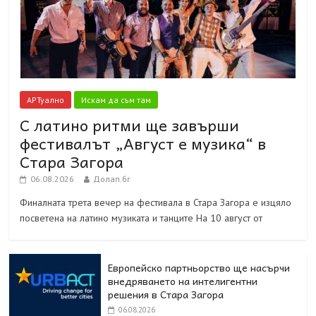
АРТуално
Искам да съм там
С латино ритми ще завърши
фестивалът „Август е музика“ в
Стара Загора
06.08.2026
Долап.бг
Финалната трета вечер на фестивала в Стара Загора е изцяло
посветена на латино музиката и танците На 10 август от
Европейско партньорство ще насърчи
внедряването на интелигентни
решения в Стара Загора
06.08.2026