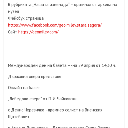
В рубриката „Нашата изненада“ – оригинал от архива на
музея
Фейсбук страница
https://www.facebook.com/geo.milev.stara.zagora/
Сайт
https://geomilev.com/
Международен ден на балета – -на 29 април от 14,30 ч.
Държавна опера представя
Онлайн на балет
„Лебедово езеро“ от П. И. Чайковски
с Денис Черевичко –премиер солист на Виенския
Щатсбалет
и Анелия Димитрова – Държавна опера Стара Загора