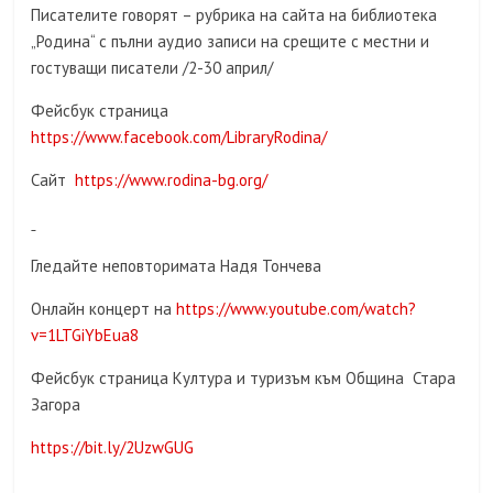
Писателите говорят – рубрика на сайта на библиотека
„Родина“ с пълни аудио записи на срещите с местни и
гостуващи писатели /2-30 април/
Фейсбук страница
https://www.facebook.com/LibraryRodina/
Сайт
https://www.rodina-bg.org/
Гледайте неповторимата Надя Тончева
Онлайн концерт на
https://www.youtube.com/watch?
v=1LTGiYbEua8
Фейсбук страница Култура и туризъм към Община Стара
Загора
https://bit.ly/2UzwGUG