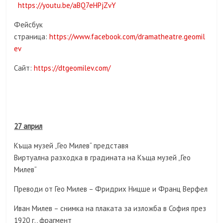
https://youtu.be/aBQ7eHPjZvY
Фейсбук
страница:
https://www.facebook.com/dramatheatre.geomil
ev
Сайт:
https://dtgeomilev.com/
27 април
Къща музей „Гео Милев“ представя
Виртуална разходка в градината на Къща музей „Гео
Милев“
Преводи от Гео Милев – Фридрих Ницше и Франц Верфел
Иван Милев – снимка на плаката за изложба в София през
1920 г., фрагмент