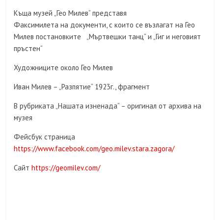
Къща музей „Гео Милев“ представя
Факсимилета на документи, с които се възлагат на Гео
Милев постановките „Мъртвешки танц“ и „Гиг и неговият
пръстен“
Художниците около Гео Милев
Иван Милев – „Разпятие“ 1923г., фрагмент
В рубриката „Нашата изненада“ – оригинал от архива на
музея
Фейсбук страница
https://www.facebook.com/geo.milev.stara.zagora/
Сайт
https://geomilev.com/