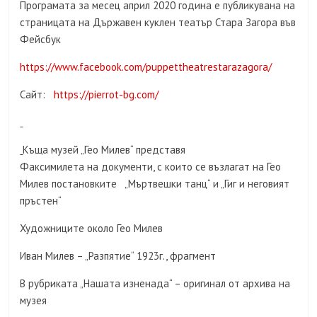
Програмата за месец април 2020 година е публикувана на
страницата на Държавен куклен театър Стара Загора във
Фейсбук
https://www.facebook.com/puppettheatrestarazagora/
Сайт:
https://pierrot-bg.com/
Къща музей „Гео Милев“ представя
Факсимилета на документи, с които се възлагат на Гео
Милев постановките „Мъртвешки танц“ и „Гиг и неговият
пръстен“
Художниците около Гео Милев
Иван Милев – „Разпятие“ 1923г., фрагмент
В рубриката „Нашата изненада“ – оригинал от архива на
музея