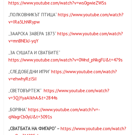
https://www.youtube.com/watch?v=ws0gwieZWSs
„ПОЛКОВНИКЪТ ПТИЦА“
https://www.youtube.com/watch?
v=IRa3LhNRypw
„ЗААРСКА ЗАВЕРА 1873“
https://www.youtube.com/watch?
v=mnBNEkJ-yqY
„ЗА СУШАТА И СВАТБИТЕ“
https://www.youtube.com/watch?v=0Wnd_pNkgFU&t=479s
„СЛЕДОБЕДНИ ИГРИ“
https://www.youtube.com/watch?
v=ehwhyRzISiI
„СВЕТОВЪРТЕЖ“
https://www.youtube.com/watch?
v=3QjYyaAIkhA&t=2844s
„БОРЯНА“
https://www.youtube.com/watch?v=-
qWagrCb0yU&t=3091s
„
СВАТБАТА НА ФИГАРО
“ –
https://www.youtube.com/watch?