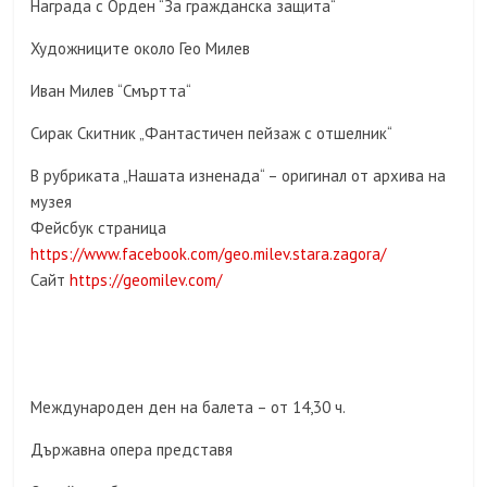
Награда с Орден “За гражданска защита“
Художниците около Гео Милев
Иван Милев “Смъртта“
Сирак Скитник „Фантастичен пейзаж с отшелник“
В рубриката „Нашата изненада“ – оригинал от архива на
музея
Фейсбук страница
https://www.facebook.com/geo.milev.stara.zagora/
Сайт
https://geomilev.com/
Международен ден на балета – от 14,30 ч.
Държавна опера представя