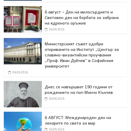
6 август – Ден на милосърдието и
Световен ден на борбата за забрана
на ядреното оръжие
06.08.2026
Министерският съвет одобри
откриването на Институт „Център за
славяно-византийски проучвания
„Проф. Иван Дуйчев“ в Софийския
университет
06.08.2026
Днес се навършват 190 години от
рождението на поп Минчо Кънчев
06.08.2026
6 АВГУСТ: Международен ден на
лекарите по света за мир
06.08.2026