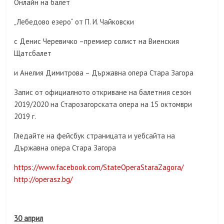
Онлайн на балет
„Лебедово езеро“ от П. И. Чайковски
с Денис Черевичко –премиер солист на Виенския
Щатсбалет
и Анелия Димитрова – Държавна опера Стара Загора
Запис от официалното откриване на балетния сезон
2019/2020 на Старозагорската опера на 15 октомври
2019 г.
Гледайте на фейсбук страницата и уебсайта на
Държавна опера Стара Загора
https://www.facebook.com/StateOperaStaraZagora/
http://operasz.bg/
30 април