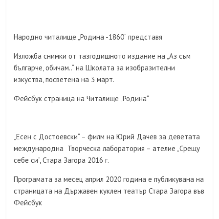
Народно читалище „Родина -1860“ представя
Изложба снимки от тазгодишното издание на „Аз съм
българче, обичам..“ на Школата за изобразителни
изкуства, посветена на 3 март.
Фейсбук страница на Читалище „Родина“
„Есен с Достоевски“ – филм на Юрий Дачев за деветата
международна Творческа лаборатория – ателие „Срещу
себе си“, Стара Загора 2016 г.
Програмата за месец април 2020 година е публикувана на
страницата на Държавен куклен театър Стара Загора във
Фейсбук