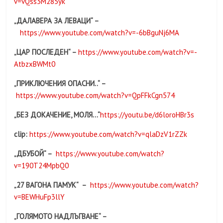
v=vQss3M285yk
„
ДАЛАВЕРА ЗА ЛЕВАЦИ
“ –
https://www.youtube.com/watch?v=-6bBguNj6MA
„
ЦАР ПОСЛЕДЕН
“ –
https://www.youtube.com/watch?v=-
AtbzxBWMt0
„
ПРИКЛЮЧЕНИЯ ОПАСНИ
..“ –
https://www.youtube.com/watch?v=QpFFkCgn574
„
БЕЗ ДОКАЧЕНИЕ, МОЛЯ…
“
https://youtu.be/d6loroHBr3s
clip:
https://www.youtube.com/watch?v=qlaDzV1rZZk
„
ДБУБОЙ
“
–
https://www.youtube.com/watch?
v=190T24MpbQ0
„
27 ВАГОНА ПАМУК
“ –
https://www.youtube.com/watch?
v=BEWHuFp3llY
„
ГОЛЯМОТО НАДЛЪГВАНЕ
“ –