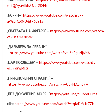
v=3QjYyaAIkhA&t=2844s
„БОРЯНА“
https://www.youtube.com/watch?v=-
qWagrCb0yU&t=3091s
„
СВАТБАТА НА ФИГАРО
“ –
https://www.youtube.com/watch?
v=vQss3M285yk
„
ДАЛАВЕРА ЗА ЛЕВАЦИ
“ –
https://www.youtube.com/watch?v=-6bBguNj6MA
„
ЦАР ПОСЛЕДЕН
“ –
https://www.youtube.com/watch?v=-
AtbzxBWMt0
„
ПРИКЛЮЧЕНИЯ ОПАСНИ
..“ –
https://www.youtube.com/watch?v=QpFFkCgn574
„
БЕЗ ДОКАЧЕНИЕ, МОЛЯ…
“
https://youtu.be/d6loroHBr3s
clip:
https://www.youtube.com/watch?v=qlaDzV1rZZk