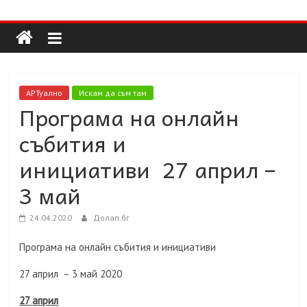
Долап
Skip
to
content
БГ
култура|
АРТуално
Искам да съм там
изкуство|
Програма на онлайн
пътешествия|
събития и
мода|
събития|
инициативи 27 април –
кухня|
3 май
реклама|
минало|
24.04.2020
Долап.бг
Програма на онлайн събития и инициативи
27 април – 3 май 2020
27 април