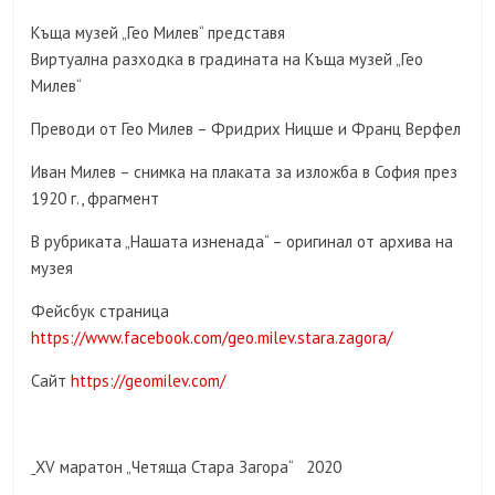
Къща музей „Гео Милев“ представя
Виртуална разходка в градината на Къща музей „Гео
Милев“
Преводи от Гео Милев – Фридрих Ницше и Франц Верфел
Иван Милев – снимка на плаката за изложба в София през
1920 г., фрагмент
В рубриката „Нашата изненада“ – оригинал от архива на
музея
Фейсбук страница
https://www.facebook.com/geo.milev.stara.zagora/
Сайт
https://geomilev.com/
XV маратон „Четяща Стара Загора“ 2020