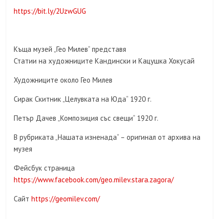
https://bit.ly/2UzwGUG
Къща музей „Гео Милев“ представя
Статии на художниците Кандински и Кацушка Хокусай
Художниците около Гео Милев
Сирак Скитник „Целувката на Юда“ 1920 г.
Петър Дачев „Композиция със свещи“ 1920 г.
В рубриката „Нашата изненада“ – оригинал от архива на
музея
Фейсбук страница
https://www.facebook.com/geo.milev.stara.zagora/
Сайт
https://geomilev.com/