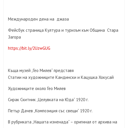
Международен дена на джаза
Фейсбук страница Култура и туризъм към Община Стара
Загора
https://bit.ly/2UzwGUG
Къща музей „Гео Милев“ представя
Статии на художниците Кандински и Кацушка Хокусай
Художниците около Гео Милев
Сирак Скитник „Целувката на Юда“ 1920 г.
Петър Дачев „Композиция със свещи“ 1920 г.
В рубриката „Нашата изненада“ – оригинал от архива на