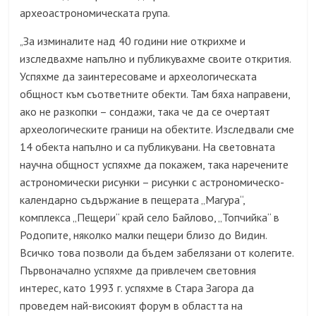
археоастрономическата група.
За изминалите над 40 години ние открихме и
„
изследвахме напълно и публикувахме своите открития.
Успяхме да заинтересоваме и археологическата
общност към съответните обекти. Там бяха направени,
ако не разкопки – сондажи, така че да се очертаят
археологическите граници на обектите. Изследвали сме
14 обекта напълно и са публикувани. На световната
научна общност успяхме да покажем, така наречените
астрономически рисунки – рисунки с астрономическо-
календарно съдържание в пещерата „Магура“,
комплекса „Пещери“ край село Байлово, „Топчийка“ в
Родопите, няколко малки пещери близо до Видин.
Всичко това позволи да бъдем забелязани от колегите.
Първоначално успяхме да привлечем световния
интерес, като 1993 г. успяхме в Стара Загора да
проведем най-високият форум в областта на