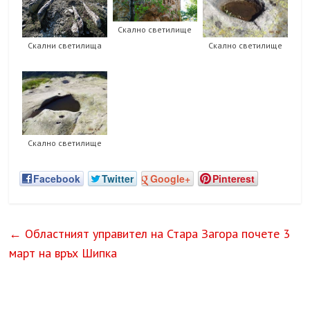
Скално светилище
Скални светилища
Скално светилище
Скално светилище
Facebook
Twitter
Google+
Pinterest
←
Областният управител на Стара Загора почете 3
март на връх Шипка