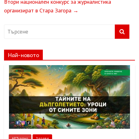
Втори национален конкурс за журналистика
организират в Стара Загора
→
Най-новото
АРТуално
Здраве