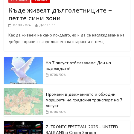
Къде живеят дълголетниците –
петте сини зони
07.08.2026
Долап.бг
Как да живеем не само по-дълго, но и да се наслаждаваме на
добро здраве с напредването на възрастта е тема,
На 7 август отбелязваме Ден на
надеждата!
07.08.2026
Промени в движението и обходни
маршрути на градския транспорт на 7
август
07.08.2026
Z-TRONIC FESTIVAL 2026 – UNITED
BALKANS в Стара Загора