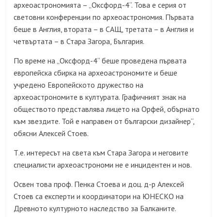
археоастрономията – „Оксфорд-4“. Това е серия от
световни конференции по археоастрономия. Първата
беше в Англия, втората – в САЩ, третата – в Англия и
четвъртата – в Стара Загора, България.
По време на „Оксфорд-4“ беше проведена първата
европейска сбирка на археоастрономите и беше
учредено Европейското дружество на
археоастрономите в културата. Графичният знак на
обществото представлява лицето на Орфей, обърнато
към звездите. Той е направен от български дизайнер“,
обясни Алексей Стоев.
Т.е. интересът на света към Стара Загора и неговите
специалисти археоастрономи не е инцидентен и нов.
Освен това проф. Пенка Стоева и доц. д-р Алексей
Стоев са експерти и координатори на ЮНЕСКО на
Древното културното наследство за Балканите.