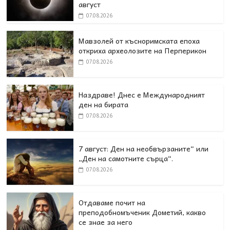
август
07.08.2026
Мавзолей от късноримската епоха
откриха археолозите на Перперикон
07.08.2026
Наздраве! Днес е Международният
ден на бирата
07.08.2026
7 август: Ден на необвързаните“ или
„Ден на самотните сърца“.
07.08.2026
Отдаваме почит на
преподобномъченик Дометий, какво
се знае за него