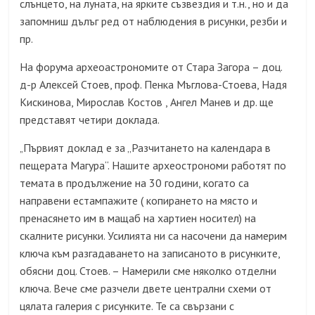
слънцето, на луната, на ярките съзвездия и т.н., но и да
запомниш дълъг ред от наблюдения в рисунки, резби и
пр.
На форума археоастрономите от Стара Загора – доц.
д-р Алексей Стоев, проф. Пенка Мъглова-Стоева, Надя
Кискинова, Мирослав Костов , Ангел Манев и др. ще
представят четири доклада.
Първият доклад е за „Разчитането на календара в
„
пещерата Магура“. Нашите археострономи работят по
темата в продължение на 30 години, когато са
направени естампажите
(
копирането на
място
и
пренасянето им в мащаб на хартиен носител
) на
скалните рисунки. Усилията ни са насочени да намерим
ключа към разгадаването на записаното в рисунките,
обясни доц. Стоев. – Намерили сме няколко отделни
ключа. Вече сме разчели двете централни схеми от
цялата галерия с рисунките. Те са свързани с