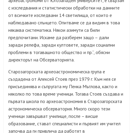
археоастрономи от Югозападен университет, е свързан
с изследвания и статистически обработки на данните
от всичките изследвани 14 светилища, от които е
наблюдавано слънцето. Опитваме се да видим в това
някаква систематика. Някои азимути са били
предпочитани. Искаме да разберем защо – дали
заради релефа, заради култовете, заради социални
проблеми в тогавашното общество и пр.“, обясни
директорът на Обсерваторията.
Старозагорската археоастрономическа група е
създадена от Алексей Стоев през 1979 г. Към нея се
присъединява и съпругата му Пенка Мъглова, както и
няколко по това време ученици. Тогава Стоев създава и
първата школа по археоастрономия в Старозагорската
астрономическа обсерватория. Много скоро тези
ученици завършват училище, после – висше
образование, стават специалисти и първият им учител
започва да ги привлича да работят в