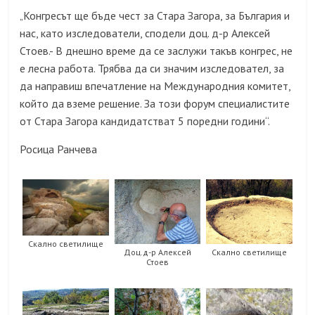
Конгресът ще бъде чест за Стара Загора, за България и
„
нас, като изследователи, сподели доц. д-р Алексей
Стоев.- В днешно време да се заслужи такъв конгрес, не
е лесна работа. Трябва да си значим изследовател, за
да направиш впечатление на Международния комитет,
който да вземе решение. За този форум специалистите
от Стара Загора кандидатстват 5 поредни години“.
Росица Ранчева
Скално светилище
Доц.д-р Алексей
Скално светилище
Стоев