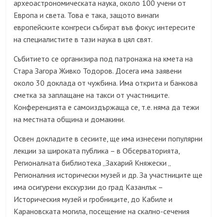
археоастрономическата наука, около 100 учени от
Европа и света. Това е така, защото винаги
европейските конгреси събират във фокус интересите
на специалистите в тази наука в цял свят.
Събитието се организира под патронажа на кмета на
Стара Загора Живко Тодоров. Досега има заявени
около 30 доклада от чужбина. Има открита и банкова
сметка за заплащане на такси от участниците.
Конференцията е самоиздържаща се, т.е. няма да тежи
на местната община и домакини.
Освен докладите в сесиите, ще има изнесени популярни
лекции за широката публика – в Обсерваторията,
Регионалната библиотека „Захарий Княжески „
Регионалния исторически музей и др. За участниците ще
има осигурени екскурзии до град Казанлък –
Историческия музей и гробниците, до Кабиле и
Карановската могила, посещение на скално-сечения