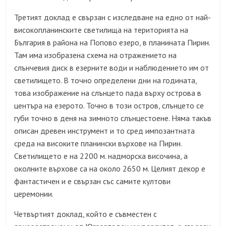
Третият доклад е свързан с изследване на едно от най-
високопланинските светилища на територията на
България в района на Попово езеро, в планината Пирин.
Там има изобразена схема на отражението на
слънчевия диск в езерните води и наблюдението им от
светилището. В точно определени дни на годината,
това изображение на слънцето пада върху острова в
центъра на езерото. Точно в този остров, слънцето се
губи точно в деня на зимното слънцестоене. Няма такъв
описан древен инструмент и то сред импозантната
среда на високите планински върхове на Пирин.
Светилището е на 2200 м. надморска височина, а
околните върхове са на около 2650 м. Целият декор е
фантастичен и е свързан със самите култови
церемонии.
Четвъртият доклад, който е съвместен с