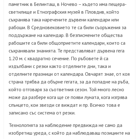
паметник в Белинташ, в Ночево – където има пещера-
светилище и Етнографския музей в Пловдив, който
съхранява така наречените дървени календари или
рабоши. В Средновековието те са били съоръжения за
поддържане на календар. В безписмените общества
рабошите са били общоприетите календари, които са
съхранявали знанията. Те представляват дървена гега
1.20 м. с квадратно сечение. По ръбовете й са
издълбани с резки както отделните дни, така и
отделните празници от календара. Овчарят знае, от коя
страна трябва да обърне гегата, за да попадне на ръба,
който отговаря за съответния сезон. Той много лесно
може да разбере кога ще се появи луната, кога изгрява
слънцето, кои звезди се виждат и пр. Всичко това е
записано със система от резки.
Технологията за наблюдение предвижда не само да
изобретиш уреда, с който да наблюдаваш позициите на