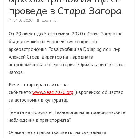
проведе в Стара Загора
04.03.2020
Долап.бг
От 29 август до 5 септември 2020 г. Стара Загора ще
бъде домакин на Европейския конгрес по
археоастрономия. Това съобщи за
Dolap.bg
доц. д-р
Алексей Стоев, директор на Народната
астрономическа обсерватория „Юрий Гагарин“ в Стара
Загора.
Вече е стартирал сайтът на
събитието:
www.Seac.2020.org
(
Европейско общество
за астрономия в културата
).
Темата на форума е „Технология на астрономическите
наблюдения в праисторията“.
Очаква се са присъства цветът на световната