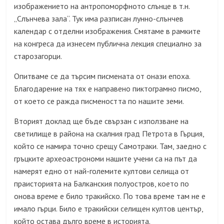
изображението на антропоморфното слънце в т.н.
„Слънчева зала“. Тук има разписан лунно-слънчев
календар с отделни изображения. Смятаме в рамките
на конгреса да изнесем публична лекция специално за
старозагорци.
Опитваме се да търсим писмената от онази епоха.
Благодарение на тях е направено пиктограмно писмо,
от което се ражда писмеността по нашите земи.
Вторият доклад ще бъде свързан с използване на
светилище в района на скалния град Петрота в Гърция,
който се намира точно срещу Самотраки. Там, заедно с
гръцките археоастрономи нашите учени са на път да
намерят едно от най-големите култови селища от
праисторията на Балканския полуостров, което по
онова време е било тракийско. По това време там не е
имало гърци. Било е тракийски селищен култов център,
който остава дълго време в историята.