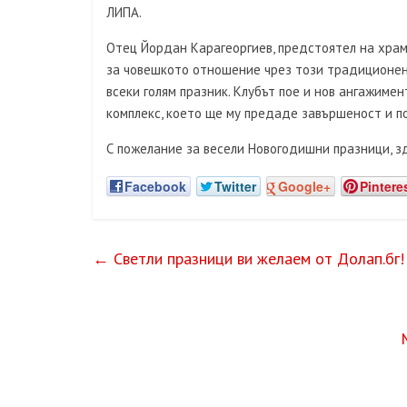
ЛИПА.
Отец Йордан Карагеоргиев, предстоятел на хра
за човешкото отношение чрез този традиционен
всеки голям празник. Клубът пое и нов ангажим
комплекс, което ще му предаде завършеност и по
С пожелание за весели Новогодишни празници, з
Facebook
Twitter
Google+
Pintere
←
Светли празници ви желаем от Долап.бг!