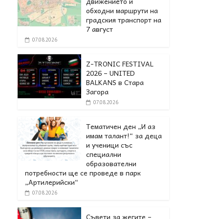
движението и
обходни маршрути на
градския транспорт на
7 август
07.08.2026
Z-TRONIC FESTIVAL
2026 – UNITED
BALKANS в Стара
Загора
07.08.2026
Тематичен ден „И аз
имам талант!“ за деца
и ученици със
специални
образователни
потребности ще се проведе в парк
„Артилерийски“
07.08.2026
Съвети за жегите –