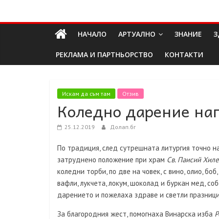
Skip
Долап
to
content
НАЧАЛО
АРТУАЛНО
ЗНАНИЕ
З
БГ
РЕКЛАМА И ПАРТНЬОРСТВО
КОНТАКТИ
култура|
изкуство|
пътешествия|
Искам да съм там
Отзив
Коледно дарение нап
мода|
събития|
кухня|
25.12.2019
Долап.бг
реклама|
По традиция, след сутрешната литургия точно н
минало|
затруднено положение при храм
Св. Паисий Хил
коледни торби, по две на човек, с вино, олио, боб
вафли, лукчета, локум, шоколад и буркан мед, с
дарението и пожелаха здраве и светли празници
За благородния жест, помогнаха Винарска изба
Р