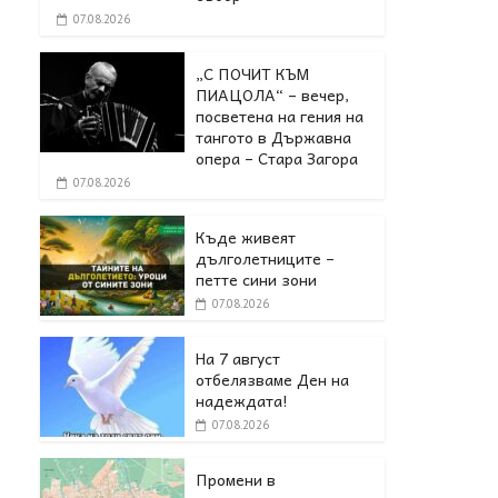
07.08.2026
„С ПОЧИТ КЪМ
ПИАЦОЛА“ – вечер,
посветена на гения на
тангото в Държавна
опера – Стара Загора
07.08.2026
Къде живеят
дълголетниците –
петте сини зони
07.08.2026
На 7 август
отбелязваме Ден на
надеждата!
07.08.2026
Промени в