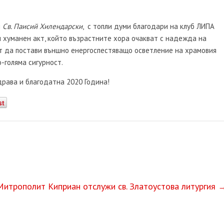
м
Св. Паисий Хилендарски
, с топли думи благодари на клуб ЛИПА
 хуманен акт, който възрастните хора очакват с надежда на
ент да постави външно енергоспестяващо осветление на храмовия
-голяма сигурност.
драва и благодатна 2020 Година!
st
Митрополит Киприан отслужи св. Златоустова литургия