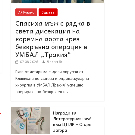
АРТуално
Здраве
Спасиха мъж с рядка в
света дисекация на
коремна аорта чрез
безкръвна операция в
УМБАЛ „Тракия“
07.08.2026
Долап.бг
Екип от четирима съдови хирурзи от
Клиниката по съдова и ендоваскуларна
хирургия в УМБАЛ „Тракия“ успешно
оперираха по безкръвен път
→
Награди за
Литературния клуб
към ЦПЛР – Стара
Загора