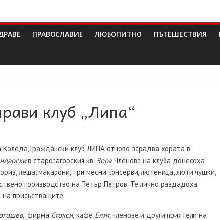
ДРАВЕ
ПРАВОСЛАВИЕ
ЛЮБОПИТНО
ПЪТЕШЕСТВИЯ
рави клуб „Липа“
а Коледа, Граждански клуб ЛИПА отново зарадва хората в
ендарски
в старозагорския кв.
Зора
. Членове на клуба донесоха
, ориз, леща, макарони, три месни консерви, лютеница, люти чушки,
обствено производство на Петър Петров. Те лично раздадоха
 на присъстващите.
огошев
, фирма
Стокси,
кафе
Елит,
членове и други приятели на