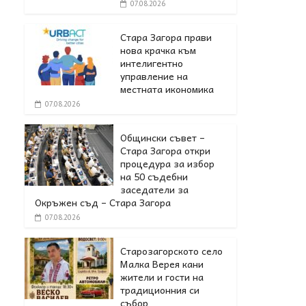
07.08.2026
Стара Загора прави
нова крачка към
интелигентно
управление на
местната икономика
07.08.2026
Общински съвет –
Стара Загора откри
процедура за избор
на 50 съдебни
заседатели за
Окръжен съд – Стара Загора
07.08.2026
Старозагорското село
Малка Верея кани
жители и гости на
традиционния си
събор