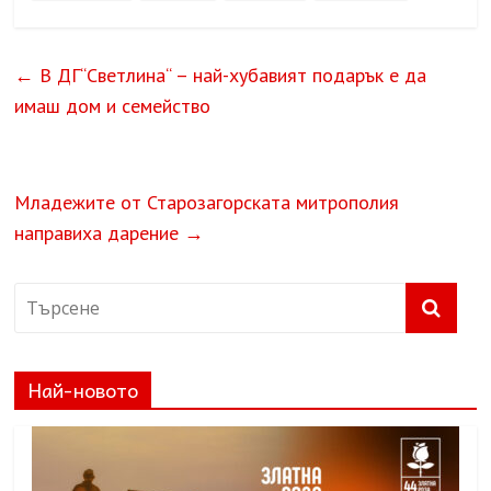
←
В ДГ“Светлина“ – най-хубавият подарък е да
имаш дом и семейство
Младежите от Старозагорската митрополия
направиха дарение
→
Най-новото