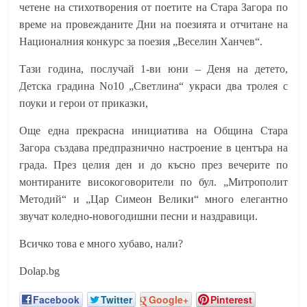
четене на стихотворения от поетите на Стара Загора по
време на провежданите Дни на поезията и отчитане на
Националния конкурс за поезия „Веселин Ханчев“.
Тази година, послучай 1-ви юни – Деня на детето,
Детска градина
No
10 „Светлина“ украси два тролея с
поуки и герои от приказки,
Още една прекрасна инициатива на Община Стара
Загора създава предпразнично настроение в центъра на
града. През целия ден и до късно през вечерите по
монтираните високоговорители по бул. „Митрополит
Методий“ и „Цар Симеон Велики“ много елегантно
звучат коледно-новогодишни
песни и наздравици.
Всичко това е много хубаво, нали?
Dolap.bg
Facebook
Twitter
Google+
Pinterest