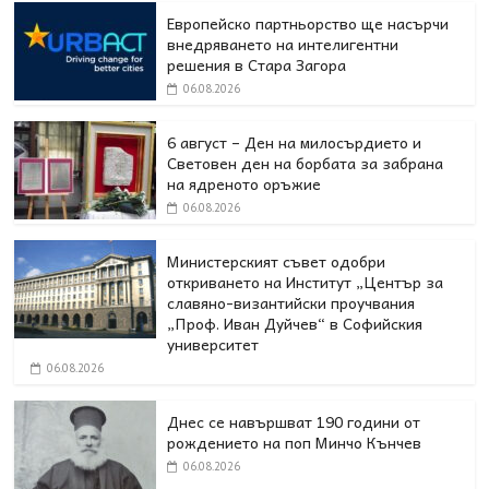
Европейско партньорство ще насърчи
внедряването на интелигентни
решения в Стара Загора
06.08.2026
6 август – Ден на милосърдието и
Световен ден на борбата за забрана
на ядреното оръжие
06.08.2026
Министерският съвет одобри
откриването на Институт „Център за
славяно-византийски проучвания
„Проф. Иван Дуйчев“ в Софийския
университет
06.08.2026
Днес се навършват 190 години от
рождението на поп Минчо Кънчев
06.08.2026