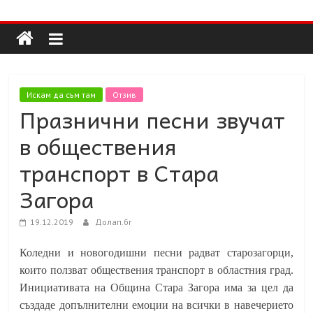
Долап
Skip
to
content
БГ
култура|
Искам да съм там
Отзив
изкуство|
Празнични песни звучат
пътешествия|
в обществения
мода|
събития|
транспорт в Стара
кухня|
Загора
реклама|
минало|
19.12.2019
Долап.бг
Коледни и новогодишни песни радват старозагорци,
които ползват обществения транспорт в областния град.
Инициативата на Община Стара Загора има за цел да
създаде допълнителни емоции на всички в навечерието