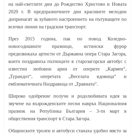
на най-светлите дни до Рождество Христово и Новата
2020 г. В предпразничните дни красивите мелодии
допринасят за хубавото настроението на пътуващите по
всички линии на градския транспорт.
През 2015 година, пак по повод Коледно-
новогодишните празници, истински фурор
предизвикаха артисти от Държавна опера Стара Загора,
които поздравиха пътниците в старозагорски автобус с
известни любовни арии от оперите „Кармен“,
„Турандот“, оперетата „Веселата вдовица“ и
емблематичната Наздравица от „Травиата“.
Широко одобрение получи и родолюбивата идея за
звучене на възрожденските песни навръх Националния
празник на Република България – 3-ти март в
обществения транспорт в Стара Загора.
Общинските тролеи и автобуси станаха удобно място за