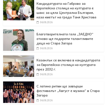
Кандидатурата на Габрово за
Европейска столица на културата е
шанс за цяла Централна България,
каза кметът на града Таня Христова
06.08.2026
Благотворителната гала „ЗАЕДНО“
отново ще подкрепи талантливите
деца на Стара Загора
06.08.2026
Казанлък се включва в кандидатурата
за Европейска столица на културата
през 2032 г.
06.08.2026
С латино ритми ще завърши
фестивалът „Август е музика“ в Стара
Загора
06.08.2026