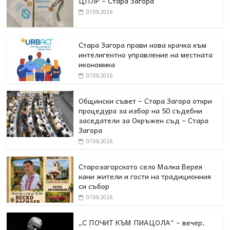
ЦПЛР – Стара Загора
07.08.2026
Стара Загора прави нова крачка към
интелигентно управление на местната
икономика
07.08.2026
Общински съвет – Стара Загора откри
процедура за избор на 50 съдебни
заседатели за Окръжен съд – Стара
Загора
07.08.2026
Старозагорското село Малка Верея
кани жители и гости на традиционния
си събор
07.08.2026
„С ПОЧИТ КЪМ ПИАЦОЛА“ – вечер,