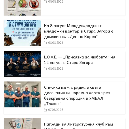
08.08.2026
На 8 август Международният
младежки център в Стара Загора е
домакин на „Ден на Корея“
08.08.2026
L.O.V.E. — „Приказка за любовта“ на
12 август в Стара Загора
08.08.2026
Спасиха мъж с рядка в света
дисекация на коремна аорта чрез
безкръвна операция в УМБАЛ
„Тракия“
07.08.2026
Награди за Литературния клуб към