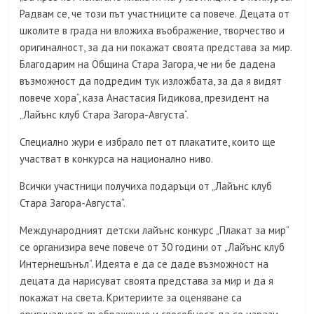
Радвам се, че този път участниците са повече. Децата от
школите в града ни вложиха въображение, творчество и
оригиналност, за да ни покажат своята представа за мир.
Благодарим на Община Стара Загора, че ни бе дадена
възможност да подредим тук изложбата, за да я видят
повече хора“, каза Анастасия Гидикова, президент на
„Лайънс клуб Стара Загора-Августа“.
Специално жури е избрало пет от плакатите, които ще
участват в конкурса на национално ниво.
Всички участници получиха подаръци от „Лайънс клуб
Стара Загора-Августа“.
Международният детски лайънс конкурс „Плакат за мир“
се организира вече повече от 30 години от „Лайънс клуб
Интернешънъл“. Идеята е да се даде възможност на
децата да нарисуват своята представа за мир и да я
покажат на света. Критериите за оценяване са