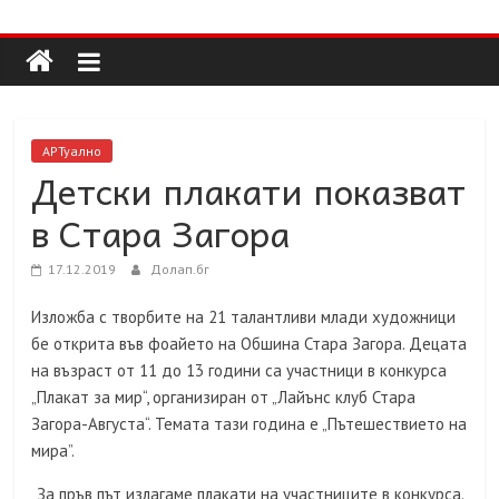
Долап
Skip
to
content
БГ
култура|
АРТуално
изкуство|
Детски плакати показват
пътешествия|
в Стара Загора
мода|
събития|
17.12.2019
Долап.бг
кухня|
реклама|
Изложба с творбите на 21 талантливи млади художници
минало|
бе открита във фоайето на Обшина Стара Загора. Децата
на възраст от 11 до 13 години са участници в конкурса
„Плакат за мир“, организиран от „Лайънс клуб Стара
Загора-Августа“. Темата тази година е „Пътешествието на
мира”.
„За пръв път излагаме плакати на участниците в конкурса.