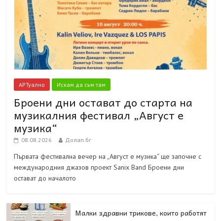
АРТуално
Искам да съм там
Броени дни остават до старта на
музикалния фестивал „Август е
музика“
08.08.2026
Долап.бг
Първата фестивална вечер на „Август е музика“ ще започне с
международния джазов проект Sanix Band Броени дни
остават до началото
Малки здравни трикове, които работят