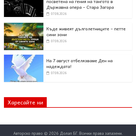
посветена на гения на тангото в
Държавна опера – Стара Загора
07.08.2026
Къде живеят дълголетниците – петте
сини зони
07.08.2026
На 7 август отбелязваме Ден на
надеждата!
07.08.2026
Харесайте ни
Авторско право © 2026
Долап БГ
. Всички права запазени.