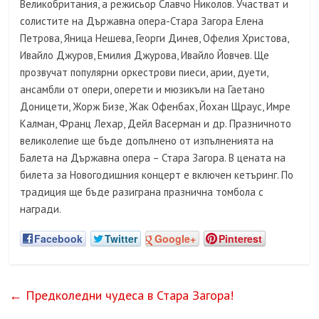
Великобритания, а режисьор Славчо Николов. Участват и
солистите на Държавна опера-Стара Загора Елена
Петрова, Яница Нешева, Георги Динев, Офелия Христова,
Ивайло Джуров, Емилия Джурова, Ивайло Йовчев. Ще
прозвучат популярни оркестрови пиеси, арии, дуети,
ансамбли от опери, оперети и мюзикъли на Гаетано
Доницети, Жорж Бизе, Жак Офенбах, Йохан Щраус, Имре
Калман, Франц Лехар, Дейл Васерман и др. Празничното
великолепие ще бъде допълнено от изпълненията на
Балета на Държавна опера – Стара Загора. В цената на
билета за Новогодишния концерт е включен кетъринг. По
традиция ще бъде разиграна празнична томбола с
награди.
Facebook
Twitter
Google+
Pinterest
←
Предколедни чудеса в Стара Загора!