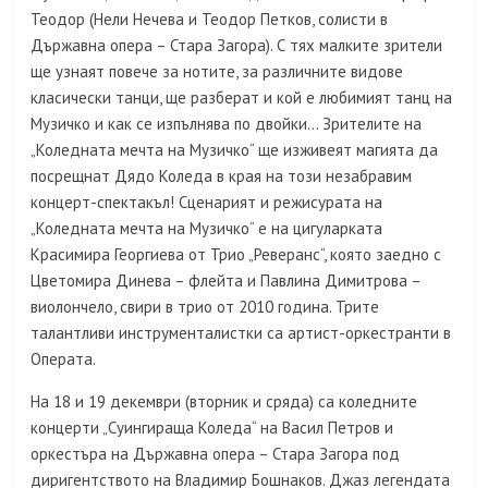
Теодор (Нели Нечева и Теодор Петков, солисти в
Държавна опера – Стара Загора). С тях малките зрители
ще узнаят повече за нотите, за различните видове
класически танци, ще разберат и кой е любимият танц на
Музичко и как се изпълнява по двойки… Зрителите на
„Коледната мечта на Музичко“ ще изживеят магията да
посрещнат Дядо Коледа в края на този незабравим
концерт-спектакъл! Сценарият и режисурата на
„Коледната мечта на Музичко“ е на цигуларката
Красимира Георгиева от Трио „Реверанс“, която заедно с
Цветомира Динева – флейта и Павлина Димитрова –
виолончело, свири в трио от 2010 година. Трите
талантливи инструменталистки са артист-оркестранти в
Операта.
На 18 и 19 декември (вторник и сряда) са коледните
концерти „Суингираща Коледа“ на Васил Петров и
оркестъра на Държавна опера – Стара Загора под
диригентството на Владимир Бошнаков. Джаз легендата