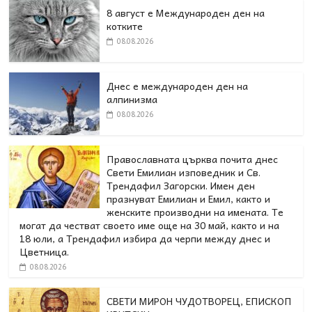
8 август е Международен ден на
котките
08.08.2026
Днес е международен ден на
алпинизма
08.08.2026
Православната църква почита днес
Свети Емилиан изповедник и Св.
Трендафил Загорски. Имен ден
празнуват Емилиан и Емил, както и
женските производни на имената. Те
могат да честват своето име още на 30 май, както и на
18 юли, а Трендафил избира да черпи между днес и
Цветница.
08.08.2026
СВЕТИ МИРОН ЧУДОТВОРЕЦ, ЕПИСКОП