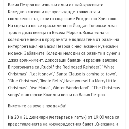
Васил Петров ще изпълни едни от най-красивите
Коледни класики и ще пресъздаде топлината и
споделеността, с които свързваме Рождество Христово.
На сцената ще се присъединят и Йордан Тоновски джаз
трио и джаз певицата Весела Морова. Всяка една от
коледните песни в програмата е подплатена от различна
интерпретация на Васил Петров с неочаквани музикални
нюанси. Забавните Коледни мелодии са развити в суинг и
джаз аранжимент, докосващи балади и красиви валсове.
В програмата са „Rudolf the Red nosed Reindeer”, “ White
Christmas” , “Let it snow”, “ Santa Clause is coming to town”,
“Blue Christmas”, “Jingle Bells”, Have yourself a Merry Little
Christmas” , “Ave Maria” , Winter Wonderland” , “The Christmas
songs” и авторски Коледни песни на Васил Петров.
Билетите са вече в продажба!
На 20 и 21 декември (четвъртък и петък) от 19:00 часа са
представленията на жизнерадостния балет „Снежанка и