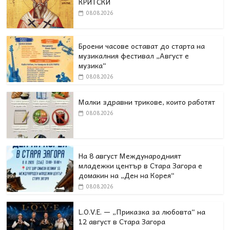
КРИТСКИ
08.08.2026
Броени часове остават до старта на
музикалния фестивал „Август е
музика“
08.08.2026
Малки здравни трикове, които работят
08.08.2026
На 8 август Международният
младежки център в Стара Загора е
домакин на „Ден на Корея“
08.08.2026
L.O.V.E. — „Приказка за любовта“ на
12 август в Стара Загора