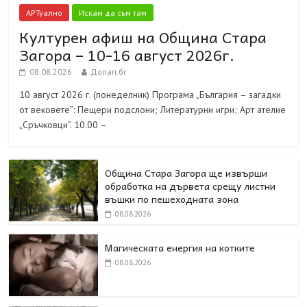
АРТуално
Искам да съм там
Културен афиш на Община Стара
Загора – 10-16 август 2026г.
08.08.2026
Долап.бг
10 август 2026 г. (понеделник) Програма „България – загадки
от вековете”: Пещери подслони; Литературни игри; Арт ателие
„Сръчковци”. 10.00 –
Община Стара Загора ще извърши
обработка на дървета срещу листни
въшки по пешеходната зона
08.08.2026
Магическата енергия на котките
08.08.2026