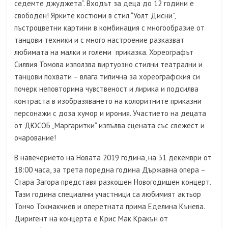
седемте джуджета“. Входът за деца до 12 години е
свободен! Ярките костюми в стил “Уолт Дисни”,
пъстроцветни картини в комбинация с многообразие от
танцови техники и с много настроение разказват
любимата на малки и големи приказка. Хореографът
Силвия Томова използва виртуозно стилни театрални и
танцови похвати – влага типична за хореографския си
почерк неповторима чувственост и лирика и подсилва
контраста в изобразяването на колоритните приказни
персонажи с доза хумор и ирония. Участието на децата
от ДЮСОБ „Маргаритки“ изпълва сцената със свежест и
очарование!
В навечерието на Новата 2019 година, на 31 декември от
18:00 часа, за трета поредна година Държавна опера –
Стара Загора представя разкошен Новогодишен концерт.
Тази година специални участници са любимият актьор
Тончо Токмакчиев и оперетната прима Еделина Кънева.
Диригент на концерта е Крис Мак Кракън от