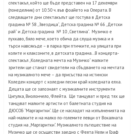
спектакъл, който ще бъде представен на 17 декември
(понеделник) от 10:30 ч. във фоайето на Операта. В
следващите дни спектакълът ще гостува в Детска
градина № 58 „Звездица“, Детска градина № 66 „Детски
рай“ и Детска градина № 10 „Светлина“. Музичко е
пухкаво, бяло мече, което обича да слуша музика и я
търси навсякъде – в парка при птичките, на улицата при
колите и клаксоните, в детската градина…В концерта-
спектакъл „Коледната мечта на Музичко“ малките
зрители ще станат свидетели на сбъдването на мечтата
на музикалното мече – да присъства на истински
Коледен концерт с коледни песни край коледната елха.
Децата ще се запознаят с музикалните инструменти
Цигулка, Виолончело, Флейта. Ще танцуват и пред тях ще
танцуват малките артисти от балетната студия на
ДЮСОБ “Маргаритки“. Ще се насладят на изпълненията на
най-малките и на малко по-големите певци от Вокалната
студия на „Маргаритки“. Музикалното пътешествие на
Музичко ще се осъществи заедно с Феята Нели и Граф