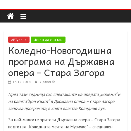
Долап
Skip
to
content
БГ
култура|
АРТуално
Искам да съм там
изкуство|
Коледно-Новогодишна
пътешествия|
програма на Държавна
мода|
събития|
опера – Стара Загора
кухня|
реклама|
13.12.2018
Долап.бг
минало|
През тази седмица със спектаклите на операта „Бохеми“ и
на балета“Дон Кихот“ в Държавна опера – Стара Загора
започва програмата, в която властва Коледния дух.
За най-малките зрители Държавна опера – Стара Загора
подготвя „Коледната мечта на Музичко“ – специален