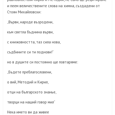
и пеем величествените слова на химна, създадени от
Стоян Михайловски:
„Върви, народе възродени,
към светла бъднина върви,
с книжовността, таз сила нова,
съдбините си ти поднови!“
но в душите си постоянно ще повтаряме:
„Бъдете преблагословени,
о вий, Методий и Кирил,
отци на българското знанье,
творци на наший говор мил“
Нека името ви да живее