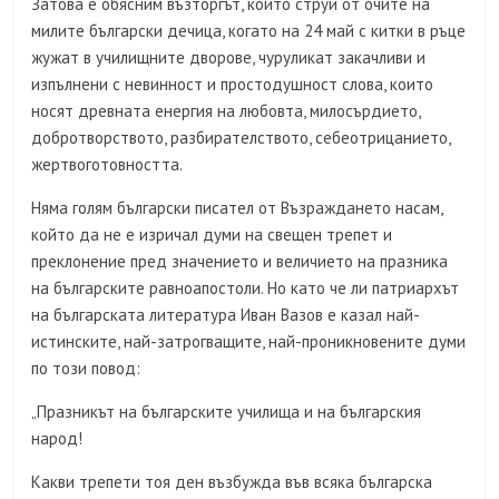
Затова е обясним възторгът, който струи от очите на
милите български дечица, когато на 24 май с китки в ръце
жужат в училищните дворове, чуруликат закачливи и
изпълнени с невинност и простодушност слова, които
носят древната енергия на любовта, милосърдието,
добротворството, разбирателството, себеотрицанието,
жертвоготовността.
Няма голям български писател от Възраждането насам,
който да не е изричал думи на свещен трепет и
преклонение пред значението и величието на празника
на българските равноапостоли. Но като че ли патриархът
на българската литература Иван Вазов е казал най-
истинските, най-затрогващите, най-проникновените думи
по този повод:
„Празникът на българските училища и на българския
народ!
Какви трепети тоя ден възбужда във всяка българска