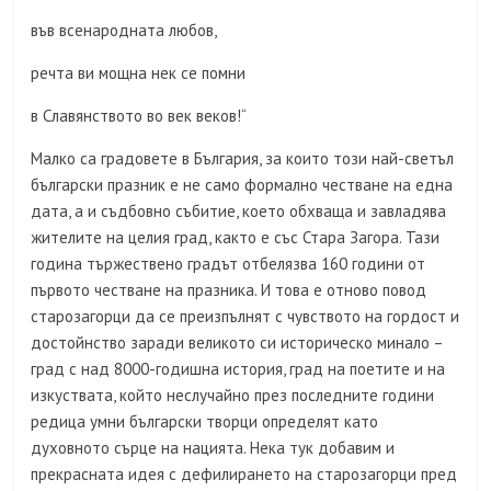
във всенародната любов,
речта ви мощна нек се помни
в Славянството во век веков!“
Малко са градовете в България, за които този най-светъл
български празник е не само формално честване на една
дата, а и съдбовно събитие, което обхваща и завладява
жителите на целия град, както е със Стара Загора. Тази
година тържествено градът отбелязва 160 години от
първото честване на празника. И това е отново повод
старозагорци да се преизпълнят с чувството на гордост и
достойнство заради великото си историческо минало –
град с над 8000-годишна история, град на поетите и на
изкуствата, който неслучайно през последните години
редица умни български творци определят като
духовното сърце на нацията. Нека тук добавим и
прекрасната идея с дефилирането на старозагорци пред