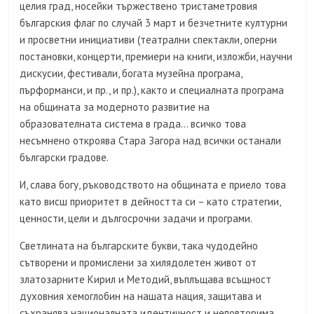
целия град, носейки тържествено тристаметровия
българския флаг по случай 3 март и безчетните културни
и просветни инициативи (театрални спектакли, оперни
постановки, концерти, премиери на книги, изложби, научни
дискусии, фестивали, богата музейна програма,
пърформанси, и пр., и пр.), както и специалната програма
на общината за модерното развитие на
образователната система в града… всичко това
несъмнено откроява Стара Загора над всички останали
български градове.
И, слава богу, ръководството на общината е приело това
като висш приоритет в дейността си – като стратегии,
ценности, цели и дългосрочни задачи и програми.
Светлината на българските букви, така чудодейно
сътворени и промислени за хилядолетен живот от
златозарните Кирил и Методий, въплъщава всъщност
духовния хемоглобин на нашата нация, защитава и
съхранява националната идентичност и неповторима