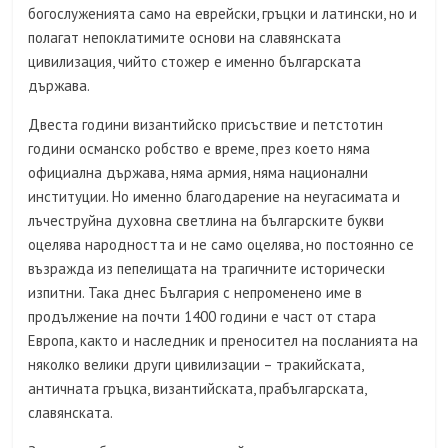
богослуженията само на еврейски, гръцки и латински, но и
полагат непоклатимите основи на славянската
цивилизация, чийто стожер е именно българската
държава.
Двеста години византийско присъствие и петстотин
години османско робство е време, през което няма
официална държава, няма армия, няма национални
институции. Но именно благодарение на неугасимата и
лъчеструйна духовна светлина на българските букви
оцелява народността и не само оцелява, но постоянно се
възражда из пепелищата на трагичните исторически
изпитни. Така днес България с непроменено име в
продължение на почти 1400 години е част от стара
Европа, както и наследник и преносител на посланията на
няколко велики други цивилизации – тракийската,
античната гръцка, византийската, прабългарската,
славянската.