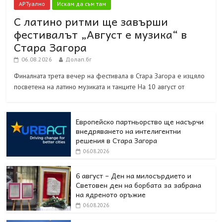
АРТуално
Искам да съм там
С латино ритми ще завърши
фестивалът „Август е музика“ в
Стара Загора
06.08.2026
Долап.бг
Финалната трета вечер на фестивала в Стара Загора е изцяло
посветена на латино музиката и танците На 10 август от
Европейско партньорство ще насърчи
внедряването на интелигентни
решения в Стара Загора
06.08.2026
6 август – Ден на милосърдието и
Световен ден на борбата за забрана
на ядреното оръжие
06.08.2026