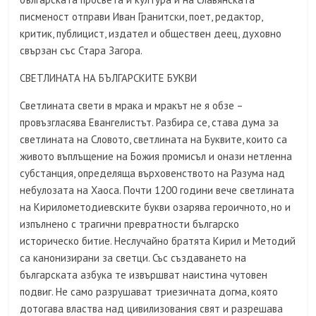
писменост отправи Иван Гранитски, поет, редактор,
критик, публицист, издател и обществен деец, духовно
свързан със Стара Загора.
СВЕТЛИНАТА НА БЪЛГАРСКИТЕ БУКВИ
Светлината свети в мрака и мракът не я обзе –
провъзгласява Евангелистът. Разбира се, става дума за
светлината на Словото, светлината на Буквите, които са
живото въплъщение на Божия промисъл и онази нетленна
субстанция, определяща върховенството на Разума над
небулозата на Хаоса. Почти 1200 години вече светлината
на Кирилометодиевските букви озарява героичното, но и
изпълнено с трагични превратности българско
историческо битие. Неслучайно братята Кирил и Методий
са канонизирани за светци. Със създаването на
българската азбука те извършват наистина чутовен
подвиг. Не само разрушават триезичната догма, която
дотогава властва над цивилизования свят и разрешава