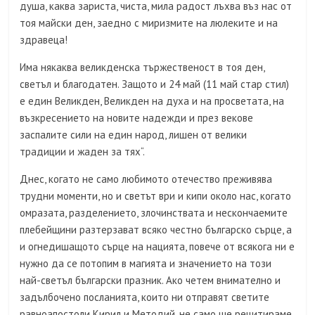
душа, каква зариста, чиста, мила радост лъхва въз нас от
тоя майски ден, заедно с миризмите на люлеките и на
здравеца!
Има някаква великденска тържественост в тоя ден,
светъл и благодатен. Защото и 24 май (11 май стар стил)
е един Великден, Великден на духа и на просветата, на
възкресението на новите надежди и през векове
заспалите сили на един народ, лишен от велики
традиции и жаден за тях“.
Днес, когато не само любимото отечество преживява
трудни моменти, но и светът ври и кипи около нас, когато
омразата, разделението, злочинствата и нескончаемите
плебейщини разтерзават всяко честно българско сърце, а
и огнедишащото сърце на нацията, повече от всякога ни е
нужно да се потопим в магията и значението на този
най-светъл български празник. Ако четем внимателно и
задълбочено посланията, които ни отправят светите
равноапостоли Кирил и Методий, не само ще рецитираме