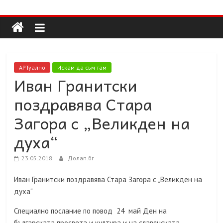
Долап
Skip
to
content
БГ
култура|
АРТуално
Искам да съм там
изкуство|
Иван Гранитски
пътешествия|
поздравява Стара
мода|
събития|
Загора с „Великден на
кухня|
духа“
реклама|
минало|
23.05.2018
Долап.бг
Иван Гранитски поздравява Стара Загора с „Великден на
духа“
Специално послание по повод 24 май Ден на
българската просвета и култура и на славянската