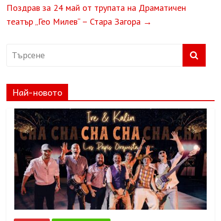
Поздрав за 24 май от трупата на Драматичен
театър „Гео Милев“ – Стара Загора
→
Най-новото