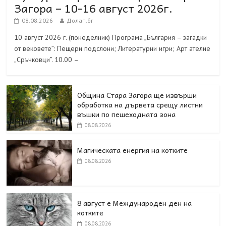
Загора – 10-16 август 2026г.
08.08.2026
Долап.бг
10 август 2026 г. (понеделник) Програма „България – загадки
от вековете”: Пещери подслони; Литературни игри; Арт ателие
„Сръчковци”. 10.00 –
Община Стара Загора ще извърши
обработка на дървета срещу листни
въшки по пешеходната зона
08.08.2026
Магическата енергия на котките
08.08.2026
8 август е Международен ден на
котките
08.08.2026