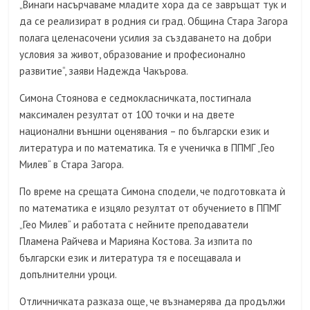
„Винаги насърчаваме младите хора да се завръщат тук и
да се реализират в родния си град. Община Стара Загора
полага целенасочени усилия за създаването на добри
условия за живот, образование и професионално
развитие“, заяви Надежда Чакърова.
Симона Стоянова е седмокласничката, постигнала
максимален резултат от 100 точки и на двете
национални външни оценявания – по български език и
литература и по математика. Тя е ученичка в ППМГ „Гео
Милев“ в Стара Загора.
По време на срещата Симона сподели, че подготовката ѝ
по математика е изцяло резултат от обучението в ППМГ
„Гео Милев“ и работата с нейните преподаватели
Пламена Райчева и Марияна Костова. За изпита по
български език и литература тя е посещавала и
допълнителни уроци.
Отличничката разказа още, че възнамерява да продължи