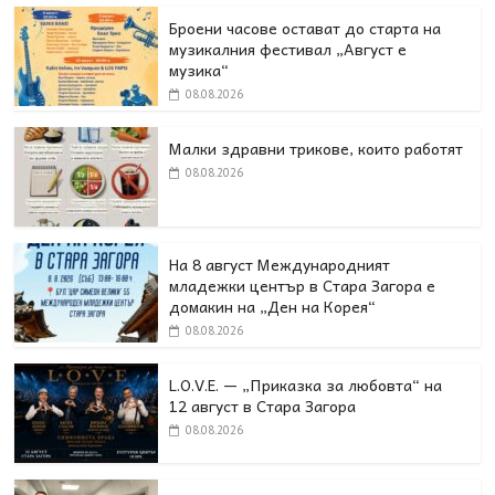
Броени часове остават до старта на
музикалния фестивал „Август е
музика“
08.08.2026
Малки здравни трикове, които работят
08.08.2026
На 8 август Международният
младежки център в Стара Загора е
домакин на „Ден на Корея“
08.08.2026
L.O.V.E. — „Приказка за любовта“ на
12 август в Стара Загора
08.08.2026