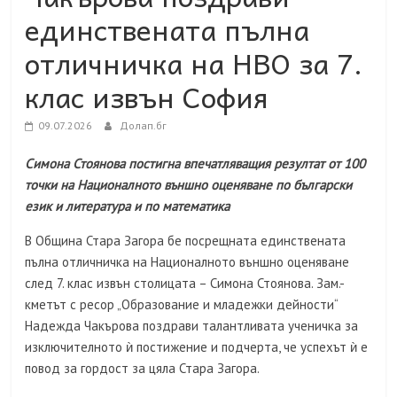
единствената пълна
отличничка на НВО за 7.
клас извън София
09.07.2026
Долап.бг
Симона Стоянова постигна впечатляващия резултат от 100
точки на Националното външно оценяване по български
език и литература и по математика
В Община Стара Загора бе посрещната единствената
пълна отличничка на Националното външно оценяване
след 7. клас извън столицата – Симона Стоянова. Зам.-
кметът с ресор „Образование и младежки дейности“
Надежда Чакърова поздрави талантливата ученичка за
изключителното ѝ постижение и подчерта, че успехът ѝ е
повод за гордост за цяла Стара Загора.