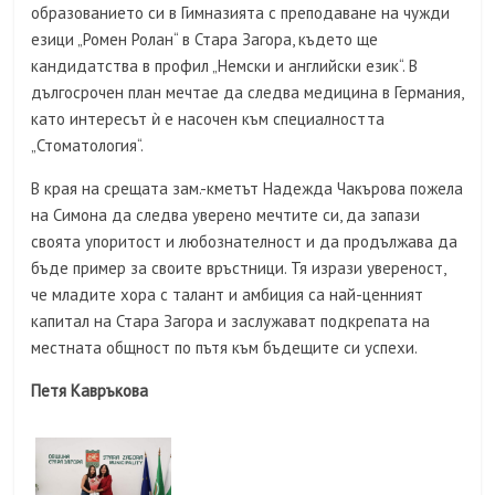
образованието си в Гимназията с преподаване на чужди
езици „Ромен Ролан“ в Стара Загора, където ще
кандидатства в профил „Немски и английски език“. В
дългосрочен план мечтае да следва медицина в Германия,
като интересът ѝ е насочен към специалността
„Стоматология“.
В края на срещата зам.-кметът Надежда Чакърова пожела
на Симона да следва уверено мечтите си, да запази
своята упоритост и любознателност и да продължава да
бъде пример за своите връстници. Тя изрази увереност,
че младите хора с талант и амбиция са най-ценният
капитал на Стара Загора и заслужават подкрепата на
местната общност по пътя към бъдещите си успехи.
Петя Кавръкова