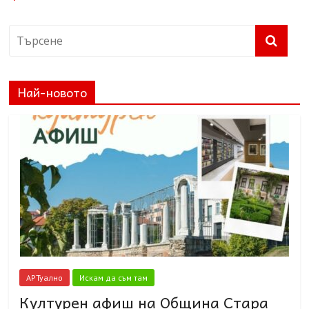
Най-новото
АРТуално
Искам да съм там
Културен афиш на Община Стара