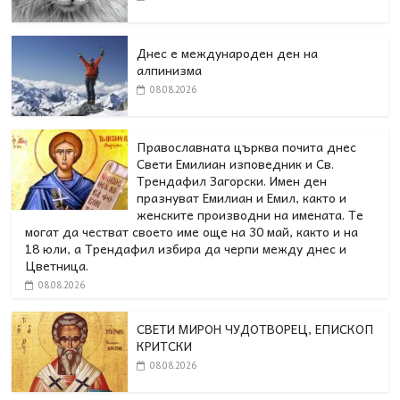
Днес е международен ден на
алпинизма
08.08.2026
Православната църква почита днес
Свети Емилиан изповедник и Св.
Трендафил Загорски. Имен ден
празнуват Емилиан и Емил, както и
женските производни на имената. Те
могат да честват своето име още на 30 май, както и на
18 юли, а Трендафил избира да черпи между днес и
Цветница.
08.08.2026
СВЕТИ МИРОН ЧУДОТВОРЕЦ, ЕПИСКОП
КРИТСКИ
08.08.2026