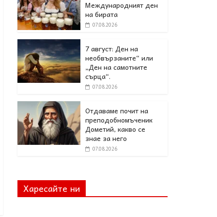
Международният ден
на бирата
07.08.2026
7 август: Ден на
необвързаните“ или
„Ден на самотните
сърца“.
07.08.2026
Отдаваме почит на
преподобномъченик
Дометий, какво се
знае за него
07.08.2026
Харесайте ни