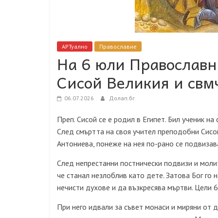
АРТуално
Православие
На 6 юли Православн
Сисой Великия и свм
06.07.2026
Долап.бг
Преп. Сисой се е родил в Египет. Бил ученик на
След смъртта на своя учител преподобни Сисой
Антониева, понеже на нея по-рано се подвизава
След непрестанни постнически подвизи и моли
че станал незлоблив като дете. Затова Бог го 
нечисти духове и да възкресява мъртви. Цели 
При него идвали за съвет монаси и миряни от д