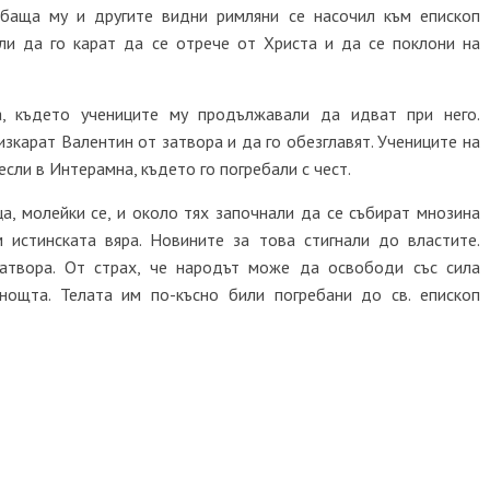
 баща му и другите видни римляни се насочил към епископ
ли да го карат да се отрече от Христа и да се поклони на
а, където учениците му продължавали да идват при него.
изкарат Валентин от затвора и да го обезглавят. Учениците на
если в Интерамна, където го погребали с чест.
ца, молейки се, и около тях започнали да се събират мнозина
 истинската вяра. Новините за това стигнали до властите.
атвора. От страх, че народът може да освободи със сила
 нощта. Телата им по-късно били погребани до св. епископ