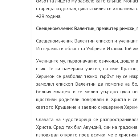
смъртта лицето му засияло като слънце. Монаси
старецът издъхнал, цялата килия се изпълнила 
429 година.
Свещеномъченик Валентин, презвитер римски, 
Свещеномъченик Валентин епископ и учениците 
Интерамна в областта Умбрия в Италия. Той им
Учениците му, първоначално езичкици, дошли в
език. Те си намерили учител, на име Кратон
Херимон се разболял тежко, гърбът му се изк
замолил епископ Валентин да помогне на бол
болния младеж и се молил усърдно цяла но
щастливи родители повярвали в Христа и се
светото Кръщение и заедно с изцерения Херим
Славата на чудотвореца се разпространявал
Христа. Сред тях бил Авундий, син на градски
изповядал открито пред всички, че е християн