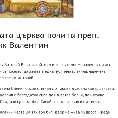
ата църква почита преп.
чк Валентин
 св. Антоний Велики, който го въвел в строг монашески живот.
 се поселил да живее в една пустинна планина, наречена
л сам св. Антоний.
твени бдения Сисой стигнал до такова духовно съвършенство,
надарил с благодатна сила да изцерява болни, да изгонва
60 години преподобни Сисой се подвизавал в пустинята.
алечни места. За тях той бил извор на жива мъдрост. Преди