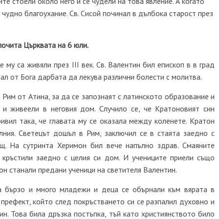
те стоели около него и се чудели на това явление. А когато
с чудно благоухание. Св. Сисой починал в дълбока старост през
почита Църквата на 6 юли.
му са живяли през III век. Св. Валентин бил епископ в в град
ал от Бога дарбата да лекува различни болести с молитва.
 Рим от Атина, за да се запознаят с латинското образование и
, и живеели в неговия дом. Случило се, че Кратоновият син
ривил така, че главата му се оказала между коленете. Кратон
ния. Светецът дошъл в Рим, заключил се в стаята заедно с
щ. На сутринта Херимон бил вече напълно здрав. Смаяните
 кръстили заедно с целия си дом. И учениците приели също
он станали предани ученици на светителя Валентин.
а бързо и много младежи и деца се обърнали към вярата в
я префект, който след покръстването си се разпалил духовно и
ин. Това била дръзка постъпка, тъй като християнството било