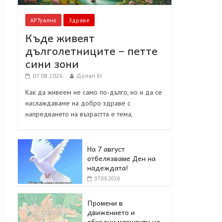
АРТуално
Здраве
Къде живеят
дълголетниците – петте
сини зони
07.08.2026
Долап.бг
Как да живеем не само по-дълго, но и да се
наслаждаваме на добро здраве с
напредването на възрастта е тема,
На 7 август
отбелязваме Ден на
надеждата!
07.08.2026
Промени в
движението и
обходни маршрути на