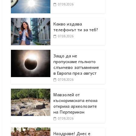
07.08.2026
Какво издава
телефонът ти за теб?
07.08.2026
Защо да не
пропускаме пълното
слънчево затъмнение
в Европа през август
07.08.2026
Мавзолей от
късноримската епоха
откриха археолозите
на Перперикон
07.08.2026
Наздраве! Днес е