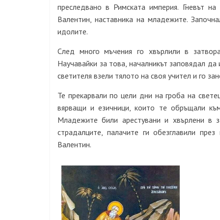
преследвано в Римската империя. Гневът на
Валентин, наставника на младежите. Започна
идолите.
След много мъчения го хвърлили в затвор
Научавайки за това, началникът заповядал да 
светителя взели тялото на своя учител и го зан
Те прекарвали по цели дни на гроба на свете
вярващи и езичници, които те обръщали към
Младежите били арестувани и хвърлени в з
страдалците, палачите ги обезглавили през
Валентин.