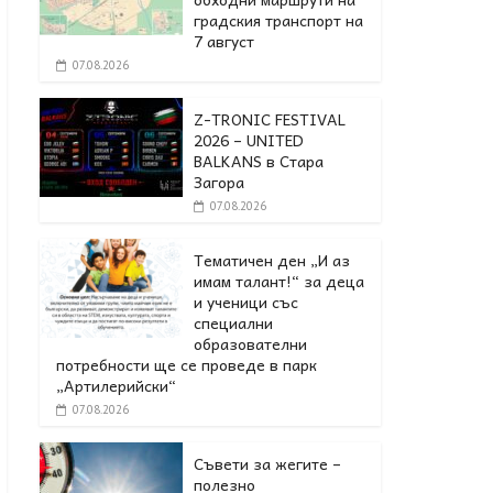
градския транспорт на
7 август
07.08.2026
Z-TRONIC FESTIVAL
2026 – UNITED
BALKANS в Стара
Загора
07.08.2026
Тематичен ден „И аз
имам талант!“ за деца
и ученици със
специални
образователни
потребности ще се проведе в парк
„Артилерийски“
07.08.2026
Съвети за жегите –
полезно