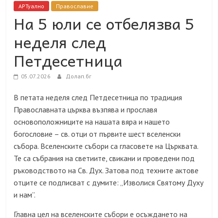
АРТуално
Православие
На 5 юли се отбелязва 5
неделя след
Петдесетница
05.07.2026
Долап.бг
В петата неделя след Петдесетница по традиция
Православната църква възпява и прославя
основоположниците на нашата вяра и нашето
богословие – св. отци от първите шест вселенски
събора. Вселенските събори са гласовете на Църквата.
Те са събрания на светиите, свикани и проведени под
ръководството на Св. Дух. Затова под техните актове
отците се подписват с думите: „Изволися Святому Духу
и нам”.
Главна цел на вселенските събори е осъждането на