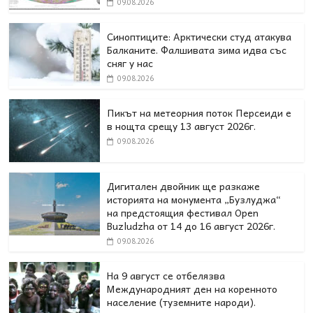
09.08.2026
Синоптиците: Арктически студ атакува
Балканите. Фалшивата зима идва със
сняг у нас
09.08.2026
Пикът на метеорния поток Персеиди е
в нощта срещу 13 август 2026г.
09.08.2026
Дигитален двойник ще разкаже
историята на монумента „Бузлуджа“
на предстоящия фестивал Open
Buzludzha от 14 до 16 август 2026г.
09.08.2026
На 9 август се отбелязва
Международният ден на коренното
население (туземните народи).