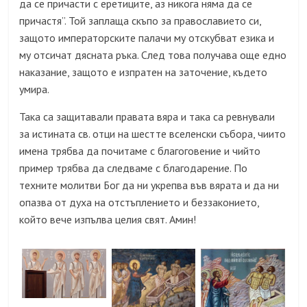
да се причасти с еретиците, аз никога няма да се
причастя”. Той заплаща скъпо за православието си,
защото императорските палачи му отскубват езика и
му отсичат дясната ръка. След това получава още едно
наказание, защото е изпратен на заточение, където
умира.
Така са защитавали правата вяра и така са ревнували
за истината св. отци на шестте вселенски събора, чиито
имена трябва да почитаме с благоговение и чийто
пример трябва да следваме с благодарение. По
техните молитви Бог да ни укрепва във вярата и да ни
опазва от духа на отстъплението и беззаконието,
който вече изпълва целия свят. Амин!