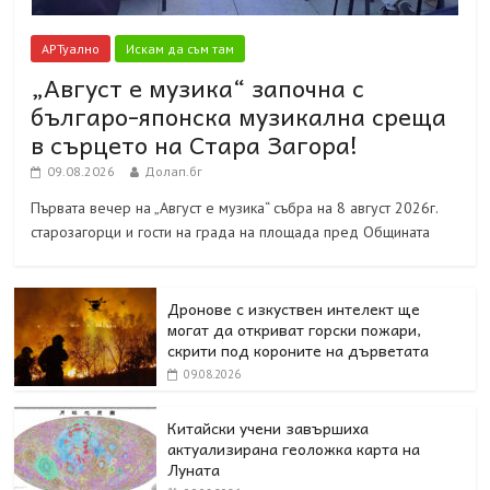
АРТуално
Искам да съм там
„Август е музика“ започна с
българо-японска музикална среща
в сърцето на Стара Загора!
09.08.2026
Долап.бг
Първата вечер на „Август е музика“ събра на 8 август 2026г.
старозагорци и гости на града на площада пред Общината
Дронове с изкуствен интелект ще
могат да откриват горски пожари,
скрити под короните на дърветата
09.08.2026
Китайски учени завършиха
актуализирана геоложка карта на
Луната