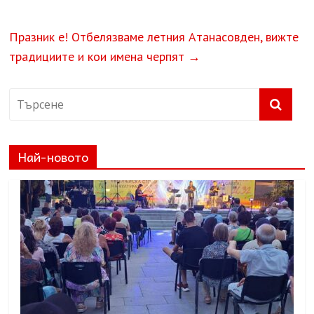
Празник е! Отбелязваме летния Атанасовден, вижте
традициите и кои имена черпят
→
Най-новото