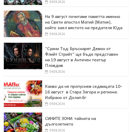
09.08.2026
На 9 август почитаме паметта именно
на Свети апостол Матий (Матия),
който заел мястото на предателя Юда.
09.08.2026
“Суини Тод: Бръснарят Демон от
Флийт Стрийт” ще бъде представен
на 19 август в Античен театър
Пловдив
09.08.2026
Какво да не пропуснем седмицата 10-
16 август в Стара Загора и региона:
Избрано от Долап.бг
09.08.2026
СИНИТЕ ЗОНИ: тайната на
дълголетието
09.08.2026