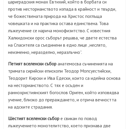
цариградския монах Евтихий, който в борбата си
против несторианството изпада в крайност и твърди,
че божествената природа на Христос поглъща
човешката и на практика остава единствена. Това
лъжеучение се нарича монофизитство. С известния
Халкидонски орос съборът решава, че двете естества
на Спасителя са съединени в едно лице „неслято,
неизменно, неразделно, неразлъчно”.
Петият вселенски събор
анатемосва съчиненията на
тримата сирийски епископи Теодор Мопсуестийски,
Теодорит Кирски и Ива Едески, които са идейна основа
на несторианството. С тях е осъден и
раннохристиянският богослов Ориген, който изповядва
учение, близко до прераждането, и отрича вечността
на адските страдания.
Шестият вселенски събор
е свикан по повод
лъжеучението монотелитство, което признава две