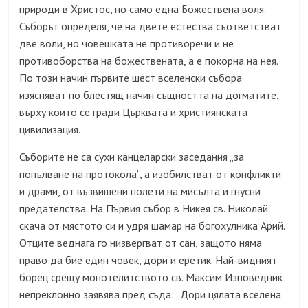
природи в Христос, но само една Божествена воля.
Съборът определя, че на двете естества съответстват
две воли, но човешката не противоречи и не
противоборства на божествената, а е покорна на нея.
По този начин първите шест вселенски събора
изясняват по блестящ начин същността на догматите,
върху които се гради Църквата и християнската
цивилизация.
Съборите не са сухи канцеларски заседания „за
попълване на протокола”, а изобилстват от конфликти
и драми, от възвишени полети на мисълта и гнусни
предателства. На Първия събор в Никея св. Николай
скача от мястото си и удря шамар на богохулника Арий.
Отците веднага го низвергват от сан, защото няма
право да бие един човек, дори и еретик. Най-видният
борец срещу монотелитството св. Максим Изповедник
непреклонно заявява пред съда: „Дори цялата вселена