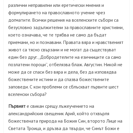
различни неправилни или еретически мнения и
формулирането на православното учение чрез
догматите. Всички решения на вселенските събори са
безусловно задължителни за православните християни,
което означава, че те трябва не само да бъдат
приемани, но и познавани. Правата вяра и нравственият
живот са тясно свързани и не могат да съществуват
един без друг. „Добродетелите на езичниците са само
позлатени пороци”, отбелязва блаж. Августин. Никой не
може да се спаси без вяра и дела, без да изповядва
божествените истини и да спазва божествените
заповеди. С кои проблеми се сблъскват първите шест
вселенски събора?
Първият
е свикан срещу лъжеучението на
александрийския свещеник Арий, който отхвърля
божествената природа на Божия Син, второто Лице на
Светата Троица, и дръзва да твърди, че Синът Божи е