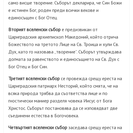
само висше творение. Съборът декларира, че Син Божи
е истинен Бог, роден преди всички векове и
единосъщен с Бог Отец.
Вторият вселенски събор
е предизвикан от
Цариградския архиепископ Македоний, който отрича
Божеството на третото Лице на Св. Троица и хули Св.
Дух, като го назовава „творение”. Съборът утвърждава
догмата за равенството и единосъщието на Св. Дух с
Бог Отец и Бог Син.
Третият вселенски събор
се провежда срещу ереста на
Цариградския патриарх Несторий, който смята, че на
всяка природа трябва да съответства лице и по
гностически маниер разделя човека Иисус от Бога
Христос. Съборът постановява да се изповядват две
съединени естества в Богочовека.
Четвъртият вселенски събор
заседава срещу ереста на