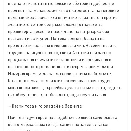
в една от константинополските обители и доблестно
поел пътя на монашеския живот. Строгостта на неговите
подвизи скоро привлякла вниманието към него и против
желанието си той бил ръкоположен отначало за
презвитер, а после по нареждане на патриарха бил
поставен и за игумен. По това време и бащата на
преподобния встъпил в монашески чин. Носейки новите
трудове на игуменството, свети Антоний неизменно
продължавал обичайните си подвизи и пребивавал в
постоянно бодърстване, пост и непрестанни молитви.
Намирал време и да раздава милостиня на бедните.
Когато големият подвижник преминавал своя труден
монашески живот, вършейки делата на милостта, веднъж
някой му донесъл торба злато, подал му я и казал:
– Вземи това и го раздай на бедните.
При тези думи пред преподобния се явила само ръката,
която държала златото, а самият подател останал