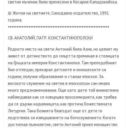
светия мъченик били пренесени в Кесария Кападокийска.
© Жития на светиите, Синодално издателство, 1991
година.
•••••••••••••••••••••••••••••••••••••••••••••••••••••••••••
СВ. АНАТОЛИЙ, ПАТР. КОНСТАНТИНОПОЛСКИ
Родното място на свети Антоний била Азия, но целият му
живот от детинството до смъртта преминал в столицата
на Гръцката империя Константинопол. Там преподобният
бил отгледан, прекарал детските и юношеските си
години, получил образование и станал епископ. За
високото служение на светия в епископски сан имало
много предзнаменования. Още като дете той внимателно
наблюдавал как се извършва проскомидията, как трябва
да се държи кадилницата, как протича Божествената
Литургия. Така Божията благодат още от дете го
подготвяла за извършването на богослужението. Когато
достигнал пълнолетие, свети Антоний приел монашество