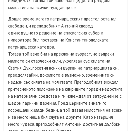
невидим. Оттогава той започнал щедро да раздава
милостиня на всички нуждаещи се.
Дошло време, когато патриаршеският престол останал
свободен, и преподобният Антоний според
единодушното решение на епископския събор и
императора бил поставен на Константинополската
патриаршеска катедра.
Тогава той вече бил на преклонна възраст, но въпреки
малкото си старчески сили, укрепяван със силата на
Светия Дух, посетил всички църкви на патриаршията си,
преодолявайки, доколкото е възможно, временните си
недъзи със силата на молитвата. Преподобният виждал
притесненото положение на клириците поради недостига
на материални средства и ги извеждал от затруднение с
щедри парични дарения. Пред църквите винаги го
посрещали хиляди бедни, а той давал милостиня на всеки
и за много неща бил слуга на другите. Като извършил
много чудеса, преподобният Антоний достигнал дълбоки