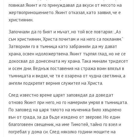
повикал Якинт и го принуждавал да вкуси от месото на
жертвоприношението. Якинт отказал, като заявил, че е
християнин.
Започнали да го бият и мъчат, но той все повтарял: „Аз
съм християнин, Христа почитам и на него са покланям.“
Затворили го в тъмница като забранили да му дават
храна, освен идоложертвена. Якинт търпял глад, но не се
докосвал до донесената му храна. Така минали тридесет
и осем дни. Веднъж поставения на стража воин влязъл в
тъмницата и видял, че тя е озарена от чудна светлина, а
ангели подкрепят верния служител на Христа.
След известно време царят заповядал да доведат
отново Якинт при него, но го намерили умрял в тъмницата.
По заповед на царя тялото на мъченика било хвърлено
вън от града, за да бъде изядено от зверове. Но един
благоговеен свещеник, на име Тимотей, тайно го взел и
погребал у дома си. След няколко години мощите на