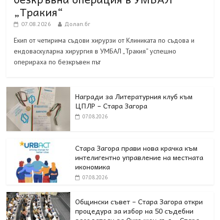
„Тракия“
07.08.2026
Долап.бг
Екип от четирима съдови хирурзи от Клиниката по съдова и
ендоваскуларна хирургия в УМБАЛ „Тракия“ успешно
оперираха по безкръвен път
Награди за Литературния клуб към
ЦПЛР – Стара Загора
07.08.2026
Стара Загора прави нова крачка към
интелигентно управление на местната
икономика
07.08.2026
Общински съвет – Стара Загора откри
процедура за избор на 50 съдебни
заседатели за Окръжен съд – Стара