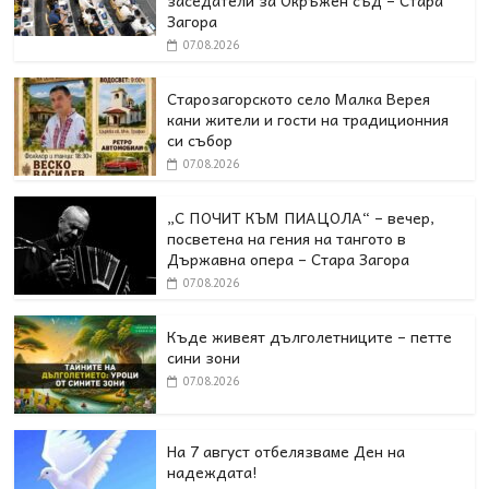
Загора
07.08.2026
Старозагорското село Малка Верея
кани жители и гости на традиционния
си събор
07.08.2026
„С ПОЧИТ КЪМ ПИАЦОЛА“ – вечер,
посветена на гения на тангото в
Държавна опера – Стара Загора
07.08.2026
Къде живеят дълголетниците – петте
сини зони
07.08.2026
На 7 август отбелязваме Ден на
надеждата!