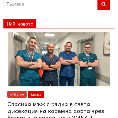
Най-новото
АРТуално
Здраве
Спасиха мъж с рядка в света
дисекация на коремна аорта чрез
безкръвна операция в УМБАЛ