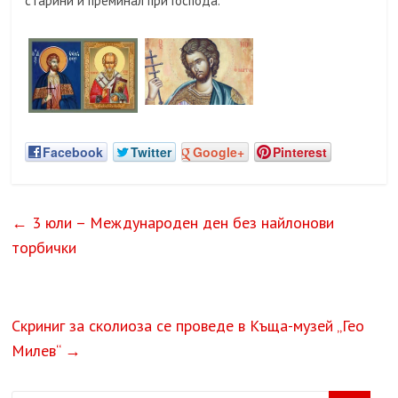
старини и преминал при Господа.
Facebook
Twitter
Google+
Pinterest
←
3 юли – Международен ден без найлонови
торбички
Скриниг за сколиоза се проведе в Къща-музей „Гео
Милев“
→