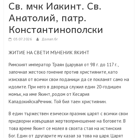
Св. мчк Иакинт. Св.
Анатолий, патр.
Константинополски
03.07.2026
Долап.бг
ЖИТИЕ НА СВЕТИ МЪЧЕНИК ЯКИНТ
Римският император Траян (царувал от 98 г. до 117 г.,
започнал жестоко гонение против християните, като
изисквал от всички свои поданици да се покланят само на
идолите. При него в двореца служил един 20-годишен
момък, на име Якинт, родом от Кесария
КападокийскаРечник. Той бил таен християнин.
В един тържествен езически празник царят с всички свои
придворни извършвал жертвоприношение на боговете. В
това време Якинт се молел в своята стая на истинския
Бог. Един от другарите му казал за това на царя. Царят